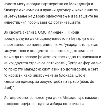
новото меѓународно партнерство со Македонија и
блокира економски и правни договори, како оние за
избегнување на двојно оданочување и за заштита на
инвестиции“, посочуваат од организацијата.
Во својата анализа, ОМО Илинден – Пирин
предупредува дека однесувањето на Бугарија е во
спротивност со принципите на меѓународното право,
вклучително и концептот на естопел: државата не
може да го оспори јазикот кој претходно го признала и
на кој другата страна се потпирала. „Бугарија формално
го прифати македонскиот јазик во договорите, а сега
го користи како инструмент за блокада, што е
класичен пример за злоупотреба на право (abus de
droit).“
Истовремено, се потсетува дека Македонија, наместо
конфронтација, со години избира политика на