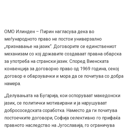
ОМО Илинден – Пирин нагласува дека во
меѓународното право не постои универзално
„признавање на јазик“. Договорите се единствениот
механизам со кој државите создаваат правна обврска
за употреба на странски јазик. Според Виенската
конвенција за договорно право од 1969 година, секој
договор е обврзувачки и мора да се почитува со добра
намера.
„Делувањата на Бугарија, кои оспоруваат македонски
јазик, се политички мотивирани и ја нарушуваат
добрососедската соработка. Наместо да ги почитува
постоечките договори, Софија селективно го прифаќа
правното наследство на Југославија, го ограничува