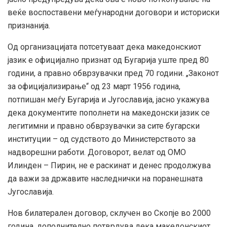
веќе воспоставени меѓународни договори и историски
признанија.
Од организацијата потсетуваат дека македонскиот
јазик е официјално признат од Бугарија уште пред 80
години, а правно обврзувачки пред 70 години. „Законот
за официјализирање“ од 23 март 1956 година,
потпишан меѓу Бугарија и Југославија, јасно укажува
дека документите пополнети на македонски јазик се
легитимни и правно обврзувачки за сите бугарски
институции – од судството до Министерството за
надворешни работи. Договорот, велат од ОМО
Илинден – Пирин, не е раскинат и денес продолжува
да важи за државите наследнички на поранешната
Југославија.
Нов билатерален договор, склучен во Скопје во 2000
година, дополнително потврдува дека македонскиот