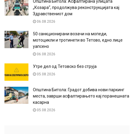
Општина Битола: Асфалтирана улицата
„Козара“, продолжува реконструкцијата кај
Здравствениот дом
06.08.2026
50 санкционирани возачи на мопеди,
мотоцикли и тротинети во Тетово, едно лице
уапсено
06.08.2026
Утре дел од Тетовско без струја
05.08.2026
Општина Битола: Градот добива нови паркинг
места, заврши асфалтирањето кај поранешната
касарна
05.08.2026