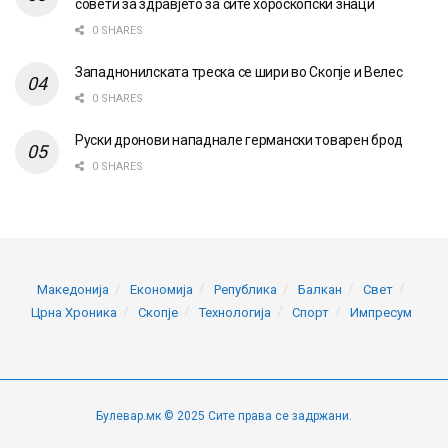
совети за здравјето за сите хороскопски знаци
0 SHARES
Западнонилската треска се шири во Скопје и Велес
0 SHARES
Руски дронови нападнале германски товарен брод
0 SHARES
Македонија
Економија
Република
Балкан
Свет
Црна Хроника
Скопје
Технологија
Спорт
Импресум
Булевар.мк © 2025 Сите права се задржани.