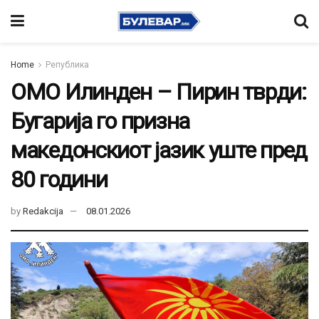
Home
Република
ОМО Илинден – Пирин тврди:
Бугарија го призна
македонскиот јазик уште пред
80 години
by
Redakcija
08.01.2026