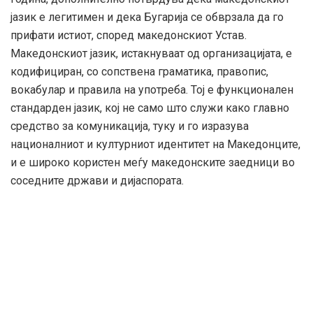
јазик е легитимен и дека Бугарија се обврзала да го
прифати истиот, според македонскиот Устав.
Македонскиот јазик, истакнуваат од организацијата, е
кодифициран, со сопствена граматика, правопис,
вокабулар и правила на употреба. Тој е функционален
стандарден јазик, кој не само што служи како главно
средство за комуникација, туку и го изразува
националниот и културниот идентитет на Македонците,
и е широко користен меѓу македонските заедници во
соседните држави и дијаспората.