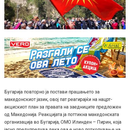
Бугарија повторно ја постави прашањето за
македонскиот јазик, овој пат реагирајќи на нацрт-
акцискиот план за правата на заедниците предложен
од Македонија. Реакцијата ја поттикна македонската
организација во Бугарија, ОМО Илинден – Пирин, која
јасно предупредува дека ова е ново поткопување на