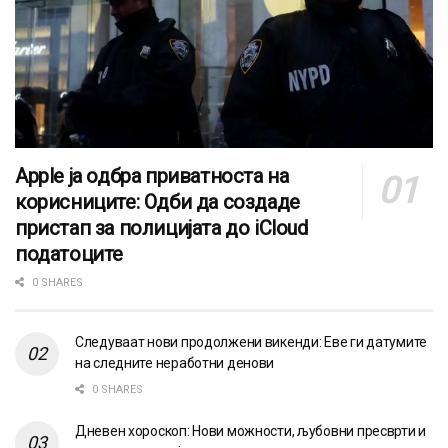
Apple ја одбра приватноста на
корисниците: Одби да создаде
пристап за полицијата до iCloud
податоците
0 SHARES
Следуваат нови продолжени викенди: Еве ги датумите
на следните неработни денови
0 SHARES
Дневен хороскоп: Нови можности, љубовни пресврти и