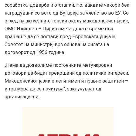
соработка, доверба и отстапки. Но, ваквите чекори беа
наградувани со вето од Бугарија за членство во ЕУ. Со
оглед на актуелните тензии околу македонскиот јазик,
ОМО Илинден – Пирин смета дека е време ова
прашање да се постави пред Европската унија и
Советот на министри, врз основа на силата на
договорот од 1956 година.
„Нема да дозволиме постоечките меѓународни
договори да бидат прекршени од политички интереси.
Македонскиот јазик е легитимен и правно заштитен –
и тоа мора да се почитува“, заклучуваат од
организацијата.