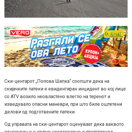
Ски-центарот „Попова Шапка“ соопшти дека на
скијачките патеки е евидентиран инцидент во кој лице
со ATV возило неовластено влегло на теренот и
изведувало опасни маневри, при што биле оштетени
делови од подготвените патеки.
Од управата на ски-центарот оценуваат дека ваквото
однесување е крајно неодговорно и претставува