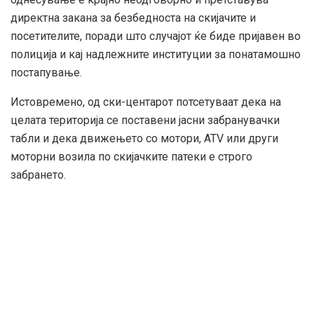
директна закана за безбедноста на скијачите и
посетителите, поради што случајот ќе биде пријавен во
полиција и кај надлежните институции за понатамошно
постапување.
Истовремено, од ски-центарот потсетуваат дека на
целата територија се поставени јасни забранувачки
табли и дека движењето со мотори, ATV или други
моторни возила по скијачките патеки е строго
забрането.