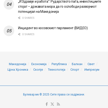
„И Здравје и работа“: Рударството паѓа, инвестициите
стојат – државата мора да го ослободи развојниот
потенцијал на Македонија
0 SHARES
Инцидент во косовскиот парламент (ВИДЕО)
0 SHARES
Македонија
Економија
Република
Балкан
Свет
Црна Хроника
Скопје
Технологија
Спорт
Импресум
Булевар.мк © 2025 Сите права се задржани.