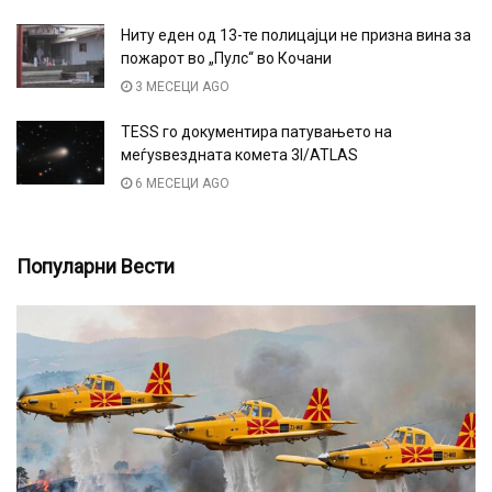
Ниту еден од 13-те полицајци не призна вина за
пожарот во „Пулс“ во Кочани
3 МЕСЕЦИ AGO
TESS го документира патувањето на
меѓуѕвездната комета 3I/ATLAS
6 МЕСЕЦИ AGO
Популарни Вести