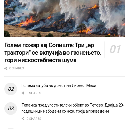
Голем пожар кај Сопиште: Три „ер
трактори“ се вклучија во гаснењето,
гори нискостеблеста шума
0 SHARES
Голема загуба во домот на Лионел Меси
0 SHARES
Тепачка пред угостителски објект во Тетово: Двајца 20-
годишници избодени со нож, тројца приведени
0 SHARES