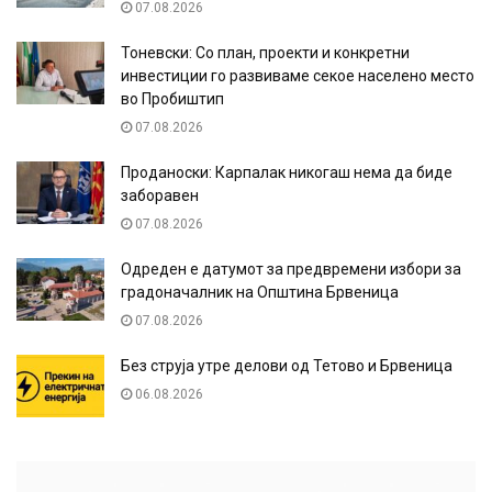
07.08.2026
Тоневски: Со план, проекти и конкретни
инвестиции го развиваме секое населено место
во Пробиштип
07.08.2026
Проданоски: Карпалак никогаш нема да биде
заборавен
07.08.2026
Одреден е датумот за предвремени избори за
градоначалник на Општина Брвеница
07.08.2026
Без струја утре делови од Тетово и Брвеница
06.08.2026