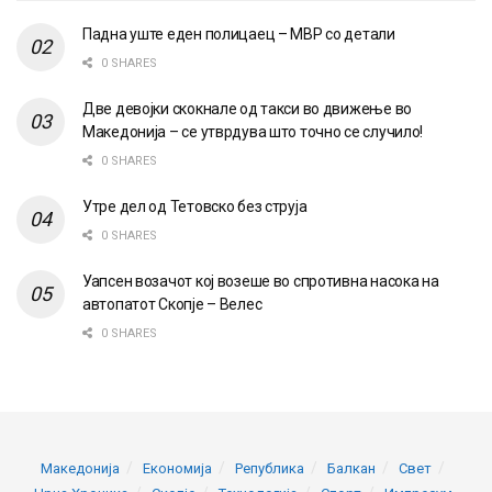
Падна уште еден полицаец – МВР со детали
0 SHARES
Две девојки скокнале од такси во движење во
Македонија – се утврдува што точно се случило!
0 SHARES
Утре дел од Тетовско без струја
0 SHARES
Уапсен возачот кој возеше во спротивна насока на
автопатот Скопје – Велес
0 SHARES
Македонија
Економија
Република
Балкан
Свет