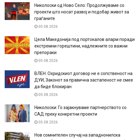
Николоски од Ново Село: Продолжуваме со
проекти што носат развој и подобар живот за
граѓаните
05.08.2026
Цела Македонија под портокалов аларм поради
екстремни горештини, надлежните со важни
препораки
05.08.2026
ВЛЕН: Охридскиот договор не е сопственост на
ДУИ, Законот за правична застапеност не смее
да биде блокиран
05.08.2026
Николоски: Го зајакнуваме партнерството со
САД преку конкретни проекти
05.08.2026
Нов сомнителен случај на западнонилска