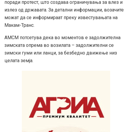
поради протест, што создава ограничувања за влез и
излез од државата. За детални информации, возачите
можат да се информираат преку известувањата на
Макам-Транс.
АМСМ потсетува дека во моментов е задолжителна
зимската опрема во возилата – задолжителни се
зимски гуми или ланци, за безбедно движење низ
целата земја.