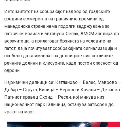
Интензитетот на сообраќајот надвор од градските
средини е умерен, а на граничните премини од
македонска страна нема подолги задржувања за
патнички возила и автобуси. Сепак, АМСМ апелира до
возачите да ја прилагодат брзината на условите на
патот, да ја почитуваат сообраќајната сигнализација и
особено да внимаваат на делниците низ котлините,
речните долини и клисурите, каде постои опасност од
одрони.
Најризични делници се: Катланово – Велес, Маврово –
Дебар – Струга, Виница – Берово и Кочани – Делчево.
Патниот правец Охрид – Ресен, кој минува низ
националниот парк Галичица, останува затворен до
крајот на март.