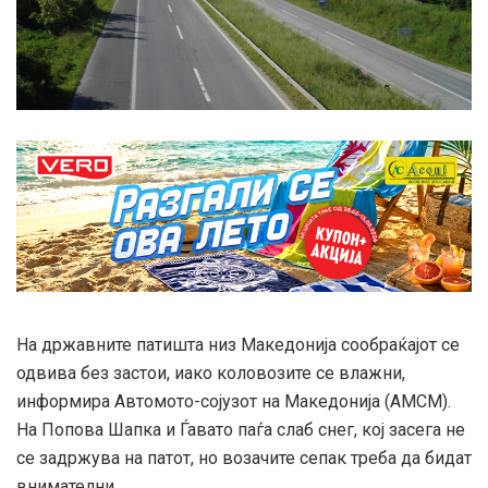
На државните патишта низ Македонија сообраќајот се
одвива без застои, иако коловозите се влажни,
информира Автомото-сојузот на Македонија (АМСМ).
На Попова Шапка и Ѓавато паѓа слаб снег, кој засега не
се задржува на патот, но возачите сепак треба да бидат
внимателни.