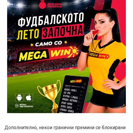
Дополнително, некои гранични премини се блокирани