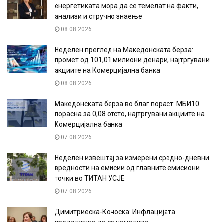
енергетиката мора да се темелат на факти,
анализи и стручно знаење
08.08.2026
Неделен преглед на Македонската берза:
промет од 101,01 милиони денари, најтргувани
акциите на Комерцијална банка
08.08.2026
Македонската берза во благ пораст: МБИ10
порасна за 0,08 отсто, најтргувани акциите на
Комерцијална банка
07.08.2026
Неделен извештај за измерени средно-дневни
вредности на емисии од главните емисиони
точки во ТИТАН УСЈЕ
07.08.2026
Димитриеска-Кочоска: Инфлацијата