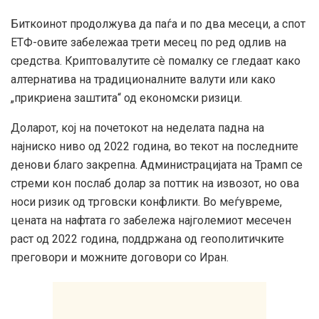
Биткоинот продолжува да паѓа и по два месеци, а спот
ЕТФ-овите забележаа трети месец по ред одлив на
средства. Криптовалутите сè помалку се гледаат како
алтернатива на традиционалните валути или како
„прикриена заштита“ од економски ризици.
Доларот, кој на почетокот на неделата падна на
најниско ниво од 2022 година, во текот на последните
денови благо закрепна. Администрацијата на Трамп се
стреми кон послаб долар за поттик на извозот, но ова
носи ризик од трговски конфликти. Во меѓувреме,
цената на нафтата го забележа најголемиот месечен
раст од 2022 година, поддржана од геополитичките
преговори и можните договори со Иран.