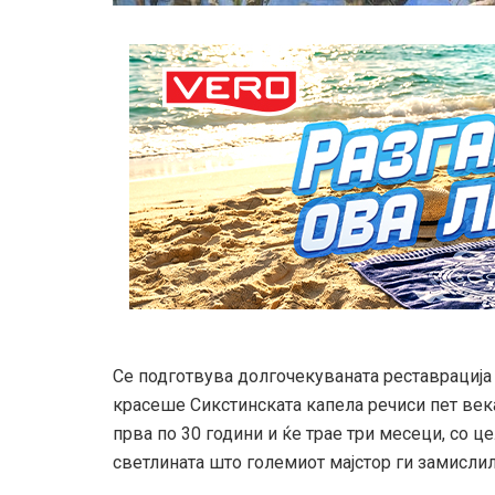
Се подготвува долгочекуваната реставрација 
красеше Сикстинската капела речиси пет века
прва по 30 години и ќе трае три месеци, со ц
светлината што големиот мајстор ги замислил