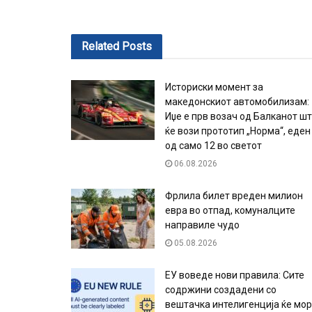
Related
Posts
Историски момент за
македонскиот автомобилизам:
Иџе е прв возач од Балканот ш
ќе вози прототип „Норма“, еден
од само 12 во светот
06.08.2026
Фрлила билет вреден милион
евра во отпад, комуналците
направиле чудо
05.08.2026
ЕУ воведе нови правила: Сите
содржини создадени со
вештачка интелигенција ќе мо