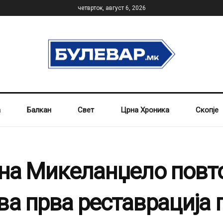
четврток, август 6, 2026
а
Балкан
Свет
Црна Хроника
Скопје
 на Микеланџело повт
а прва реставрација 