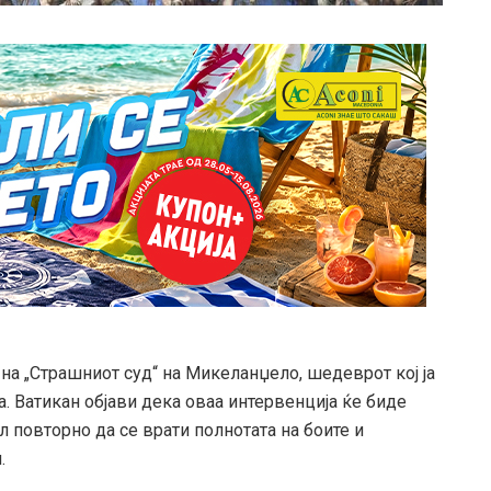
на „Страшниот суд“ на Микеланџело, шедеврот кој ја
. Ватикан објави дека оваа интервенција ќе биде
ел повторно да се врати полнотата на боите и
.