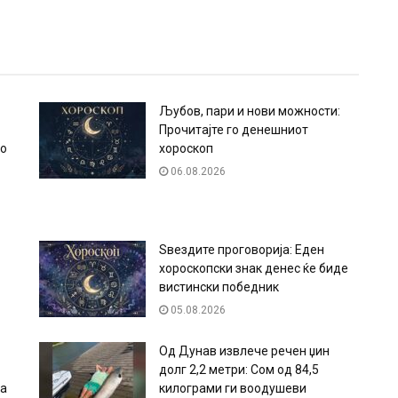
Љубов, пари и нови можности:
Прочитајте го денешниот
то
хороскоп
06.08.2026
Ѕвездите проговорија: Еден
хороскопски знак денес ќе биде
вистински победник
05.08.2026
Од Дунав извлече речен џин
долг 2,2 метри: Сом од 84,5
ра
килограми ги воодушеви