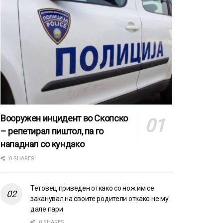
Вооружен инцидент во Скопско
– репетирал пиштол, па го
нападнал со кундако
0 SHARES
Тетовец приведен откако со нож им се
заканувал на своите родители откако не му
дале пари
0 SHARES