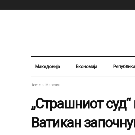
Македонија
Економија
Републик
Home
Магазин
„Страшниот суд“
Ватикан започнув