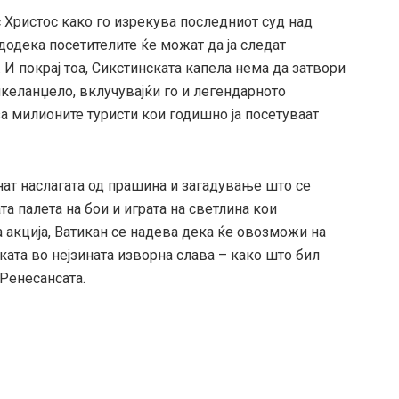
 Христос како го изрекува последниот суд над
одека посетителите ќе можат да ја следат
 И покрај тоа, Сикстинската капела нема да затвори
икеланџело, вклучувајќи го и легендарното
за милионите туристи кои годишно ја посетуваат
анат наслагата од прашина и загадување што се
та палета на бои и играта на светлина кои
 акција, Ватикан се надева дека ќе овозможи на
ата во нејзината изворна слава – како што бил
 Ренесансата.