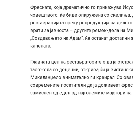
Фреската, која драматично го прикажува Исус
човештвото, ќе биде опкружена со скелиња, д
реставрацијата преку репродукција на делото.
врати за јавноста – другите ремек-дела на М
„Создавањето на Адам“, ќе останат достапни 
капелата.
Главната цел на реставраторите е да ја отстр
таложела со децении, откривајќи ја вистинска
Микеланџело внимателно ги креирал. Со оваа
современите посетители да ја доживеат фреск
замислен од еден од најголемите мајстори на