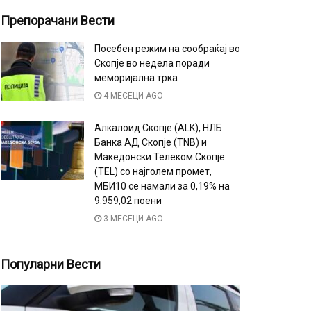
Препорачани Вести
Посебен режим на сообраќај во
Скопје во недела поради
меморијална трка
4 МЕСЕЦИ AGO
Алкалоид Скопје (ALK), НЛБ
Банка АД Скопје (TNB) и
Македонски Телеком Скопје
(TEL) со најголем промет,
МБИ10 се намали за 0,19% на
9.959,02 поени
3 МЕСЕЦИ AGO
Популарни Вести