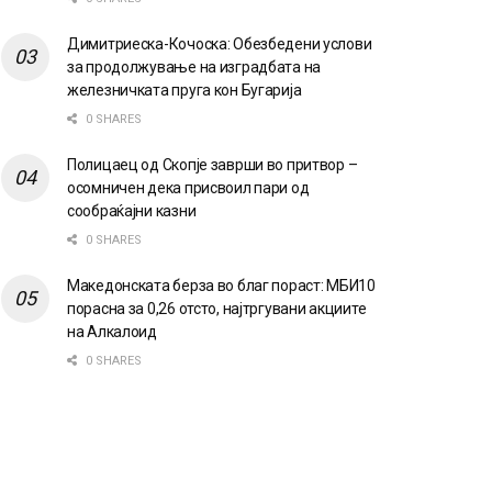
Димитриеска-Кочоска: Обезбедени услови
за продолжување на изградбата на
железничката пруга кон Бугарија
0 SHARES
Полицаец од Скопје заврши во притвор –
осомничен дека присвоил пари од
сообраќајни казни
0 SHARES
Македонската берза во благ пораст: МБИ10
порасна за 0,26 отсто, најтргувани акциите
на Алкалоид
0 SHARES