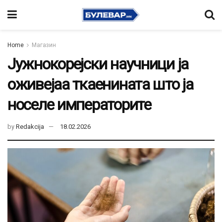
Home
Магазин
Јужнокорејски научници ја
оживејаа ткаенината што ја
носеле императорите
by
Redakcija
18.02.2026