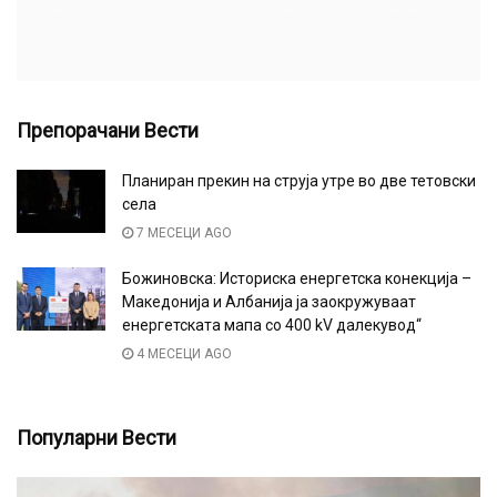
Препорачани Вести
Планиран прекин на струја утре во две тетовски
села
7 МЕСЕЦИ AGO
Божиновска: Историска енергетска конекција –
Македонија и Албанија ја заокружуваат
енергетската мапа со 400 kV далекувод“
4 МЕСЕЦИ AGO
Популарни Вести