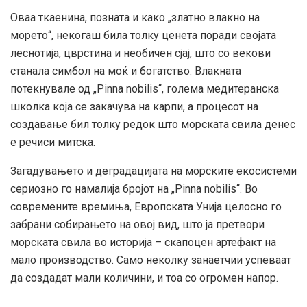
Оваа ткаенина, позната и како „златно влакно на
морето“, некогаш била толку ценета поради својата
леснотија, цврстина и необичен сјај, што со векови
станала симбол на моќ и богатство. Влакната
потекнувале од „Pinna nobilis“, голема медитеранска
школка која се закачува на карпи, а процесот на
создавање бил толку редок што морската свила денес
е речиси митска.
Загадувањето и деградацијата на морските екосистеми
сериозно го намалија бројот на „Pinna nobilis“. Во
современите времиња, Европската Унија целосно го
забрани собирањето на овој вид, што ја претвори
морската свила во историја – скапоцен артефакт на
мало производство. Само неколку занаетчии успеваат
да создадат мали количини, и тоа со огромен напор.