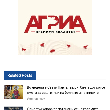
Related
Posts
Во недела е Свети Пантелејмон: Светецот кој се
смета за заштитник на болните и патниците
08.08.2026
Овие три хороскопски знаци се најголемите