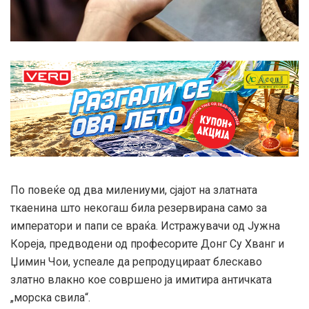
По повеќе од двa милениуми, сјајот на златната
ткаенина што некогаш била резервирана само за
императори и папи се враќа. Истражувачи од Јужна
Кореја, предводени од професорите Донг Су Хванг и
Џимин Чои, успеале да репродуцираат блескаво
златно влакно кое совршено ја имитира античката
„морска свила“.