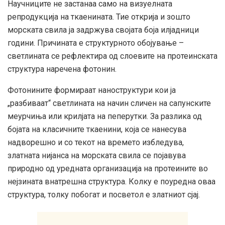
Научниците не застанаа само на визуелната
репродукција на ткаенината. Тие открија и зошто
морската свила ја задржува својата боја илјадници
години. Причината е структурното обојување –
светлината се рефлектира од слоевите на протеинската
структура наречена фотонин.
Фотонините формираат наноструктури кои ја
„разбиваат“ светлината на начин сличен на сапунските
меурчиња или крилјата на пеперутки. За разлика од
бојата на класичните ткаенини, која се нанесува
надворешно и со текот на времето избледува,
златната нијанса на морската свила се појавува
природно од уредната организација на протеините во
нејзината внатрешна структура. Колку е поуредна оваа
структура, толку побогат и посветол е златниот сјај.