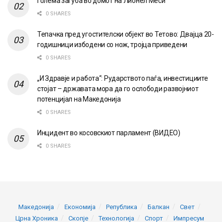
Голема загуба во домот на Лионел Меси
0 SHARES
Тепачка пред угостителски објект во Тетово: Двајца 20-
годишници избодени со нож, тројца приведени
0 SHARES
„И Здравје и работа“: Рударството паѓа, инвестициите
стојат – државата мора да го ослободи развојниот
потенцијал на Македонија
0 SHARES
Инцидент во косовскиот парламент (ВИДЕО)
0 SHARES
Македонија
Економија
Република
Балкан
Свет
Црна Хроника
Скопје
Технологија
Спорт
Импресум