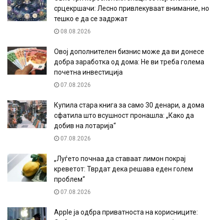
срцекршачи: Лесно привлекуваат внимание, но
тешко е да се задржат
08.08.2026
Овој дополнителен бизнис може да ви донесе
добра заработка од дома: Не ви треба голема
почетна инвестиција
07.08.2026
Купила стара книга за само 30 денари, а дома
сфатила што всушност пронашла: „Како да
добив на лотарија“
07.08.2026
„Луѓето почнаа да ставаат лимон покрај
креветот: Тврдат дека решава еден голем
проблем“
07.08.2026
Apple ја одбра приватноста на корисниците: