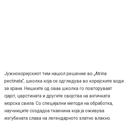
Јужнокорејскиот тим нашол решение во „Atrina
pectinata“, школка која се одгледува во корејските води
за храна. Нишките од оваа школка го повторуваат
сјајот, цврстината и другите својства на античката
морска свила. Со специјални методи на обработка,
научниците создадоа ткаенина која ја оживува
изгубената слава на легендарното златно влакно.