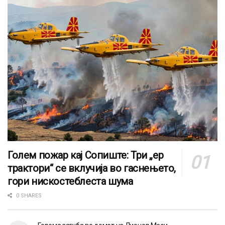
Голем пожар кај Сопиште: Три „ер
трактори“ се вклучија во гаснењето,
гори нискостеблеста шума
0 SHARES