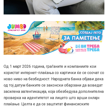
Од 1 март 2026 година, граѓаните и компаниите кои
користат интернет-плаќања со картички ќе се соочат со
ново ниво на безбедност. Народната банка објави дека
од тој датум банките се законски обврзани да воведат
засилена автентикација, која обезбедува дополнителна
проверка на идентитетот на лицето што врши онлајн
плаќање. Целта е да се заштитат финансиските