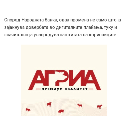
Според Народната банка, оваа промена не само што ја
зајакнува довербата во дигиталните плаќања, туку и
значително ја унапредува заштитата на корисниците.