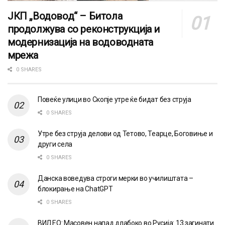
ЈКП „Водовод“ – Битола
продолжува со реконструкција и
модернизација на водоводната
мрежа
0 SHARES
Повеќе улици во Скопје утре ќе бидат без струја
0 SHARES
Утре без струја делови од Тетово, Теарце, Боговиње и
други села
0 SHARES
Данска воведува строги мерки во училиштата –
блокирање на ChatGPT
0 SHARES
ВИДЕО: Масовен напад длабоко во Русија: 13 загинати