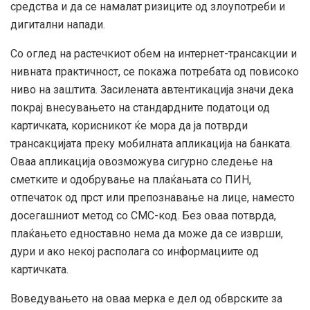
средства и да се намалат ризиците од злоупотреби и
дигитални напади.
Со оглед на растечкиот обем на интернет-трансакции и
нивната практичност, се покажа потребата од повисоко
ниво на заштита. Засилената автентикација значи дека
покрај внесувањето на стандардните податоци од
картичката, корисникот ќе мора да ја потврди
трансакцијата преку мобилната апликација на банката.
Оваа апликација овозможува сигурно следење на
сметките и одобрување на плаќањата со ПИН,
отпечаток од прст или препознавање на лице, наместо
досегашниот метод со СМС-код. Без оваа потврда,
плаќањето едноставно нема да може да се изврши,
дури и ако некој располага со информациите од
картичката.
Воведувањето на оваа мерка е дел од обврските за