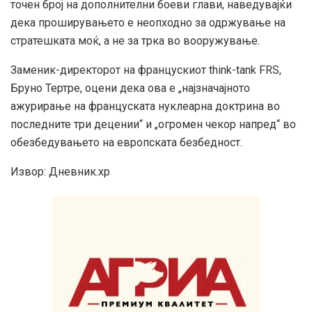
точен број на дополнителни боеви глави, наведувајќи
дека проширувањето е неопходно за одржување на
стратешката моќ, а не за трка во вооружување.
Заменик-директорот на францускиот think-tank FRS,
Бруно Тертрe, оцени дека ова е „најзначајното
ажурирање на француската нуклеарна доктрина во
последните три децении“ и „огромен чекор напред“ во
обезбедувањето на европската безбедност.
Извор: Дневник.хр