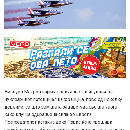
Емануел Макрон најави радикално засилување на
нуклеарниот потенцијал на Франција, прво од неколку
децении, со што земјата ја зацврстува својата улога
како клучна одбранбена сила во Европа.
Претседателот истакна дека Париз ќе ја прошири
соработката во областа на нуклеарното оружје со осум