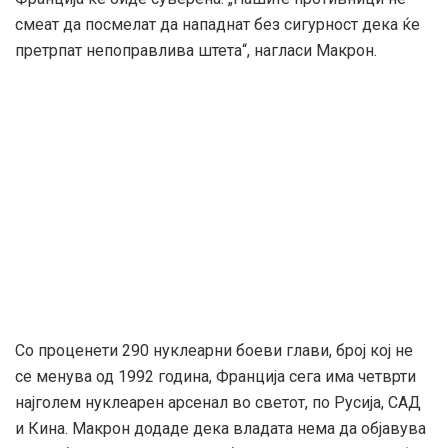
смеат да посмелат да нападнат без сигурност дека ќе
претрпат непоправлива штета“, нагласи Макрон.
Со проценети 290 нуклеарни боеви глави, број кој не
се менува од 1992 година, Франција сега има четврти
најголем нуклеарен арсенал во светот, по Русија, САД
и Кина. Макрон додаде дека владата нема да објавува