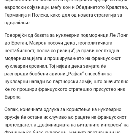
европски сојузници, меѓу кои и Обединетото Кралство,
Германија и Полска, како дел од новата стратегија за
одвраќање.
Говорејќи од базата за нуклеарни подморници Ле Лонг
во Бретан, Макрон посочи дека „геополитичката
нестабилност, полна со ризици“, ја прави неопходна
модернизацијата и проширувањето на францускиот
нуклеарен арсенал. Тој најави дека земјата ќе
распореди борбени авиони „Рафал“ способни за
нуклеарни напади во партнерски земји, што значително
ќе го прошири француското стратешко присуство низ
Европа.
Сепак, конечната одлука за користење на нуклеарно
оружје ќе остане исклучиво во рацете на францускиот
претседател, а „дефиницијата на виталните интереси“ на
Франција ќе биде суверена. „Нашите противници не