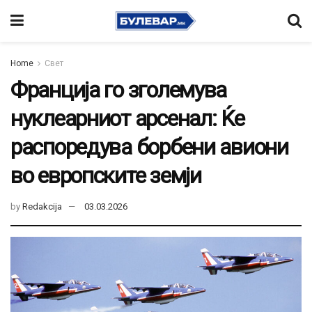
Home
Свет
Франција го зголемува
нуклеарниот арсенал: Ќе
распоредува борбени авиони
во европските земји
by
Redakcija
03.03.2026