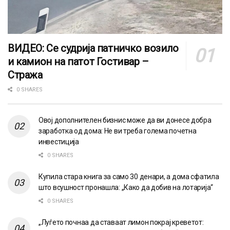
ВИДЕО: Се судрија патничко возило
и камион на патот Гостивар –
Стража
0 SHARES
Овој дополнителен бизнис може да ви донесе добра
заработка од дома: Не ви треба голема почетна
инвестиција
0 SHARES
Купила стара книга за само 30 денари, а дома сфатила
што всушност пронашла: „Како да добив на лотарија“
0 SHARES
„Луѓето почнаа да ставаат лимон покрај креветот: