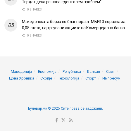
Тврдат дека решава еден голем проблем“
0 SHARES
Македонската берза во благ пораст: МБИ10 порасна за
0,08 отсто, најтргувани акциите на Комерцијална банка
0 SHARES
Македонија
Економија
Република
Балкан
Свет
Црна Хроника
Скопје
Технологија
Спорт
Импресум
Булевар.мк © 2025 Сите права се задржани.