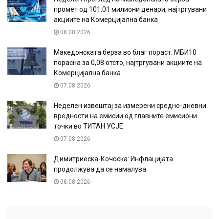
промет од 101,01 милиони денари, најтргувани
акциите на Комерцијална банка
08.08.2026
Македонската берза во благ пораст: МБИ10
порасна за 0,08 отсто, најтргувани акциите на
Комерцијална банка
07.08.2026
Неделен извештај за измерени средно-дневни
вредности на емисии од главните емисиони
точки во ТИТАН УСЈЕ
07.08.2026
Димитриеска-Кочоска: Инфлацијата
продолжува да се намалува
08.08.2026