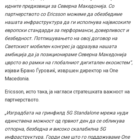
идните предизвици за Северна Македонија. Со
партнерството со Ericsson можеме да обезбедиме
нашата инфраструктура да ги исполнува највисоките
европски стандарди за перформанси, доверливост и
безбедност. Потпишувањето на овој договор на
Светскиот мобилен конгрес ја одразува нашата
амбиција да ја позиционираме Северна Македонија
цврсто во рамки на глобалниот дигитален екосистем“,
изјави Брано Ѓуровиќ, извршен директор на One
Macedonia.
Ericsson, исто така, ја нагласи стратешката важност на
партнерството.
„
Изградбата на гринфилд 5G Standalone мрежа нуди
единствена можност од првиот ден да се обликува
отпорна, безбедна и високо скалабилна 5G
инфраструктура. Горди сме што го поддржуваме One