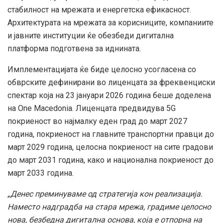
стабилност на мрежата и енергетска ефикасност.
Архитектурата на мрежата за корисниците, компаниите
и јавните институции ќе обезбеди дигитална
платформа подготвена за иднината.
Имплементацијата ќе биде целосно усогласена со
обврските дефинирани во лиценцата за фреквенциски
спектар која на 23 јануари 2026 година беше доделена
на One Macedonia. Лиценцата предвидува 5G
покриеност во најмалку еден град до март 2027
година, покриеност на главните транспортни правци до
март 2029 година, целосна покриеност на сите градови
до март 2031 година, како и национална покриеност до
март 2033 година.
„Денес преминуваме од стратегија кон реализација.
Наместо надградба на стара мрежа, градиме целосно
нова, безбедна дигитална основа, која е отпорна на