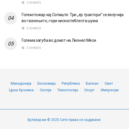
0 SHARES
Голем пожар кај Сопиште: Три „ер трактори“ се вклучија
во гаснењето, гори нискостеблеста шума
0 SHARES
Голема загуба во домот на Лионел Меси
0 SHARES
Македонија
Економија
Република
Балкан
Свет
Црна Хроника
Скопје
Технологија
Спорт
Импресум
Булевар.мк © 2025 Сите права се задржани.