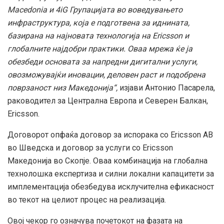
Macedonia и 4iG Групацијата во воведувањето
инфраструктура, која е подготвена за иднината,
базирана на најновата технологија на Ericsson и
глобалните најдобри практики. Оваа мрежа ќе ја
обезбеди основата за напредни дигитални услуги,
овозможувајќи иновации, деловен раст и подобрена
поврзаност низ Македонија“,
изјави Антонио Пасарела,
раководител за Централна Европа и Северен Балкан,
Ericsson.
Договорот опфаќа договор за испорака со Ericsson AB
во Шведска и договор за услуги со Ericsson
Македонија во Скопје. Оваа комбинација на глобална
технолошка експертиза и силни локални капацитети за
имплементација обезбедува исклучителна ефикасност
во текот на целиот процес на реализација.
Овој чекор го означува почетокот на фазата на