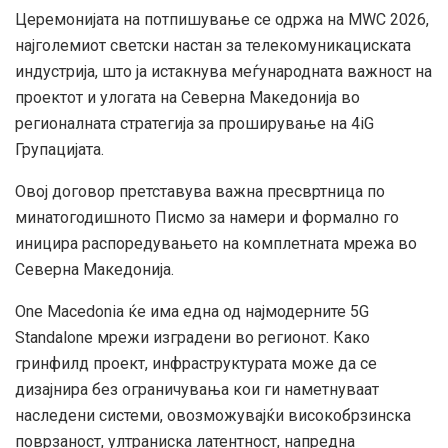
Церемонијата на потпишување се одржа на MWC 2026,
најголемиот светски настан за телекомуникациската
индустрија, што ја истакнува меѓународната важност на
проектот и улогата на Северна Македонија во
регионалната стратегија за проширување на 4iG
Групацијата.
Овој договор претставува важна пресвртница по
минатогодишното Писмо за намери и формално го
иницира распоредувањето на комплетната мрежа во
Северна Македонија.
One Macedonia ќе има една од најмодерните 5G
Standalone мрежи изградени во регионот. Како
гринфилд проект, инфраструктурата може да се
дизајнира без ограничувања кои ги наметнуваат
наследени системи, овозможувајќи високобрзинска
поврзаност, ултраниска латентност, напредна