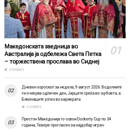
Македонската заедница во
Австралија ја одбележа Света Петка
– торжествена прослава во Сиднеј
0 SHARES
Дневен хороскоп за недела, 9 август 2026: Водолиите
ги очекува одличен ден, Јарците среќа во љубовта, а
Близнаците успех во кариерата
0 SHARES
Престон Македонија го освои Dockerty Cup по 34
години, Тевере прогласен за најдобар играч