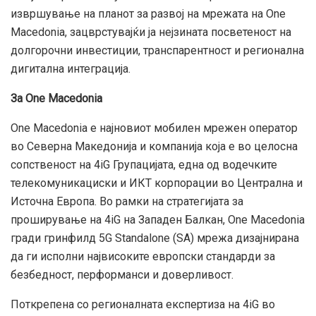
извршување на планот за развој на мрежата на One
Macedonia, зацврстувајќи ја нејзината посветеност на
долгорочни инвестиции, транспарентност и регионална
дигитална интеграција.
За One Macedonia
One Macedonia е најновиот мобилен мрежен оператор
во Северна Македонија и компанија која е во целосна
сопственост на 4iG Групацијата, една од водечките
телекомуникациски и ИКТ корпорации во Централна и
Источна Европа. Во рамки на стратегијата за
проширување на 4iG на Западен Балкан, One Macedonia
гради гринфилд 5G Standalone (SA) мрежа дизајнирана
да ги исполни највисоките европски стандарди за
безбедност, перформанси и доверливост.
Поткрепена со регионалната експертиза на 4iG во