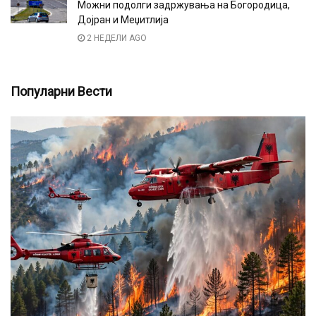
Можни подолги задржувања на Богородица,
Дојран и Меџитлија
2 НЕДЕЛИ AGO
Популарни Вести