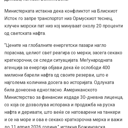
Министерката истакна дека конфликтот на Блискиот
Исток го запре транспортот низ Ормускиот теснец,
клучен морски пат низ кој минуваат околу 20 проценти
од светската нафта.
“Цените на глобалните енергетски пазари нагло
пораснаа, целиот свет реагира со мерки, засега секако
краткорочни, се следи ситуацијата. Меѓународната
агенција за енергија објави дека ќе ослободи 400
милиони барели нафта од своите резерви, што е
најголема количина досега во историјата. Одлуката
била донесена едногласно. Американското
Министерство за финансии издаде 30-дневна лиценца,
со која се дозволува испорака и продажба на руска
нафта и деривати, што веќе се натоварени на танкери
и се на море и ова е секако краткорочна мерка и важи
до 11 април 2026 година,” истакна Божиновска.