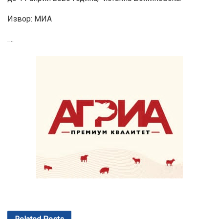
Извор: МИА
….