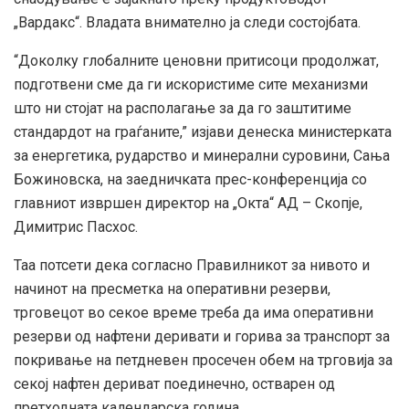
„Вардакс“. Владата внимателно ја следи состојбата.
“Доколку глобалните ценовни притисоци продолжат,
подготвени сме да ги искористиме сите механизми
што ни стојат на располагање за да го заштитиме
стандардот на граѓаните,” изјави денеска министерката
за енергетика, рударство и минерални суровини, Сања
Божиновска, на заедничката прес-конференција со
главниот извршен директор на „Окта“ АД – Скопје,
Димитрис Пасхос.
Таа потсети дека согласно Правилникот за нивото и
начинот на пресметка на оперативни резерви,
трговецот во секое време треба да има оперативни
резерви од нафтени деривати и горива за транспорт за
покривање на петдневен просечен обем на трговија за
секој нафтен дериват поединечно, остварен од
претходната календарска година.