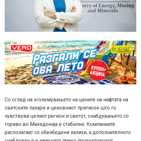
Со оглед на зголемувањето на цените на нафтата на
светските пазари и ценовниот притисок што го
чувствува целиот регион и светот, снабдувањето со
гориво во Македонија е стабилно. Компаниите
располагаат со обезбедени залихи, а дополнителното
снабдување е зајакнато преку продуктоводот