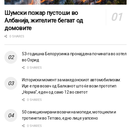
Шумски пожар пустоши во
Албанија, жителите бегаат од
домовите
0 SHARES
53-годишна Белорусинка пронајдена почината во хотел
во Охрид
0 SHARES
Историски момент за македонскиот автомобилизам:
Иџе е прв возач од Балканот што ќе вози прототип
„Норма“, еден од само 12 во светот
0 SHARES
50 санкционирани возачи на мопеди, мотоцикли и
тротинети во Тетово, едно лице уапсено
0 SHARES