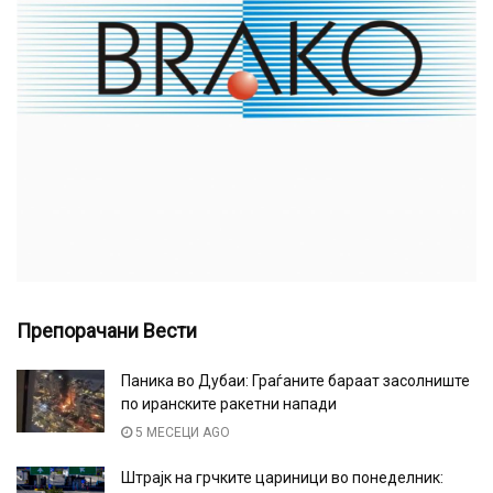
Препорачани Вести
Паника во Дубаи: Граѓаните бараат засолниште
по иранските ракетни напади
5 МЕСЕЦИ AGO
Штрајк на грчките цариници во понеделник: