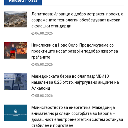
Related
Posts
Лепиткова: Иловица е добро истражен проект, а
современите технологии обезбедуваат високи
еколошки стандарди
06.08.2026
Николоски од Ново Село: Продолжуваме со
проекти што носат развој и подобар живот за
граѓаните
05.08.2026
Македонската берза во благ пад: МБИ10
намален за 0,25 отсто, најтргувани акциите на
Алкалоид
05.08.2026
Министерството за енергетика: Македонија
внимателно ја следи состојбата во Европа –
домашниот електроенергетски систем останува
стабилен и подготвен