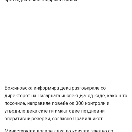
Божиновска информира дека разговарале со
директорот на Пазарната инспекција, од каде, како што
посочиле, направиле повеќе од 300 контроли и
утврдиле дека сите ги имаат овие петдневни
оперативни резерви, согласно Правилникот.
Министерката додаде дека по кризата, заедно со