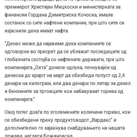
премиерот Христијан Мицкоски и министерката за
финансии Гордана Димитриска Кочоска, имале
состанок со сите нафтени компании, при што сите се
изјасниле дека имаат нафта.
“Денес може да најавиме дека компаниите се
одговорни во пресрет да се ублажат последиците од
глобалната состојба со нафтените деривати, при што
компанијата „Окта“ донесе одлука, почнувајќи од
денеска до крајот на март да обезбеди попуст од 2,4
денари на килограм, или два денари по литар за дизел
и бензините за трговците кои набавуваат горива од
компанијата.”
Овој потег доаѓа по зголемените количини гориво, кои
се обезбедени преку продуктоводот „Вардакс“ и
дополнително го зајакнува снабдувањето на нашата
држава, нагласи Божиновска.