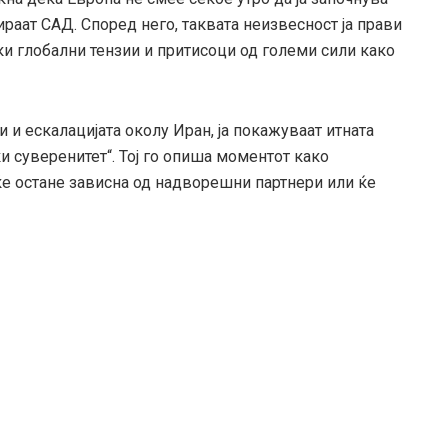
ираат САД. Според него, таквата неизвесност ја прави
чки глобални тензии и притисоци од големи сили како
 и ескалацијата околу Иран, ја покажуваат итната
ки суверенитет“. Тој го опиша моментот како
ќе остане зависна од надворешни партнери или ќе