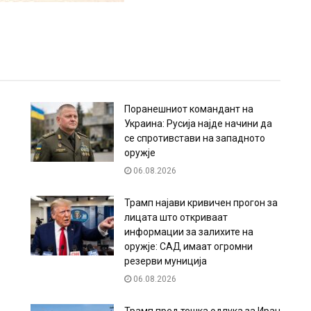
Поранешниот командант на
Украина: Русија најде начини да
се спротивстави на западното
оружје
06.08.2026
Трамп најави кривичен прогон за
лицата што откриваат
информации за залихите на
оружје: САД имаат огромни
резерви муниција
06.08.2026