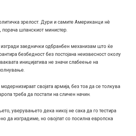
олитичка зрелост. Дури и самите Американци нè
, порача шпанскиот министер.
да изгради заеднички одбранбен механизам што ќе
рантира безбедност без постојана неизвесност околу
 ваквата иницијатива не значи слабеење на
ополнување.
 модернизираат својата армија, без тоа да се толкува
ропа треба да постапи на сличен начин.
то, уверувањето дека никој не сака да го тестира
но да изградиме, но овојпат со посилна европска