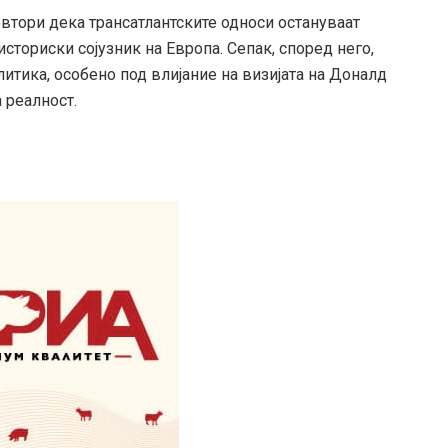
овтори дека трансатлантските односи остануваат
сториски сојузник на Европа. Сепак, според него,
тика, особено под влијание на визијата на Доналд
а реалност.