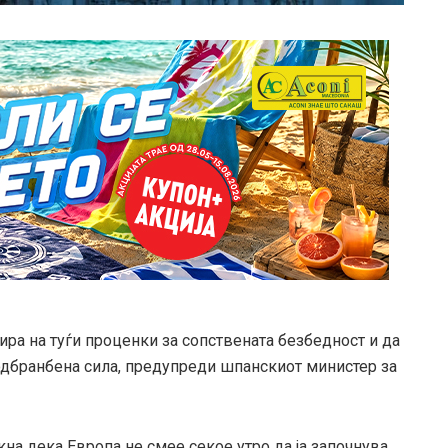
ира на туѓи проценки за сопствената безбедност и да
одбранбена сила, предупреди шпанскиот министер за
акна дека Европа не смее секое утро да ја започнува