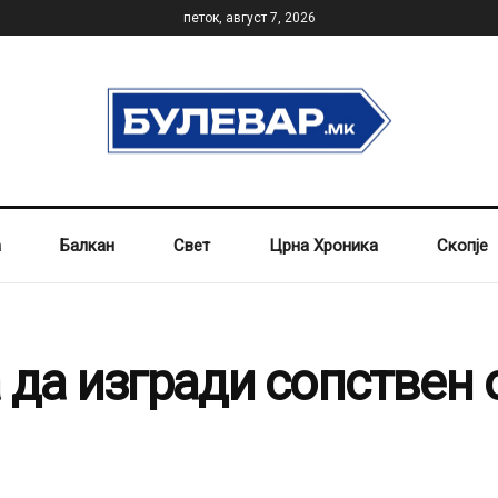
петок, август 7, 2026
а
Балкан
Свет
Црна Хроника
Скопје
 да изгради сопствен