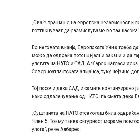
„Ова е прашање на европска независност и п
поттикнуваат да размислуваме во таа насока“
Во неговата визија, Европската Унија треба 
може да одвраќа потенцијални закани и да га
улогата на НАТО и САД. Албарес нагласи дека
Северноатлантската алијанса, туку нејзино д
Тој посочи дека САД и самите континуирано ја
како оддалечување од НАТО, па смета дека Ев
„Суштината на НАТО отсекогаш била одвраќање
Член 5. Токму таква сигурност мораме повтор
улога“, рече Албарес.