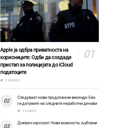
Apple ја одбра приватноста на
корисниците: Одби да создаде
пристап за полицијата до iCloud
податоците
0 SHARES
Следуваат нови продолжени викенди: Еве
ги датумите на следните неработни денови
0 SHARES
Дневен хороскоп: Нови можности, љубовни