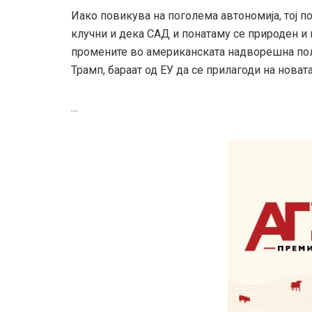
Иако повикува на поголема автономија, тој п
клучни и дека САД и понатаму се природен и и
промените во американската надворешна поли
Трамп, бараат од ЕУ да се прилагоди на новат
…