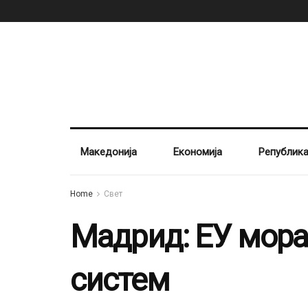
Македонија
Економија
Републик
Home
Свет
Мадрид: ЕУ мора
систем