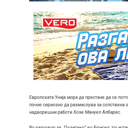
Европската Унија мора да престане да се потп
почне сериозно да размислува за сопствена 
надворешни работи Хозе Мануел Албарес.
Во разговор за „Политико“ во Брисел, тој ист