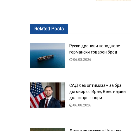
Related
Posts
Руски дронови нападнале
германски товарен брод
06.08.2026
САД без оптимизам за брз
договор со Иран, Венс најави
долги преговори
06.08.2026