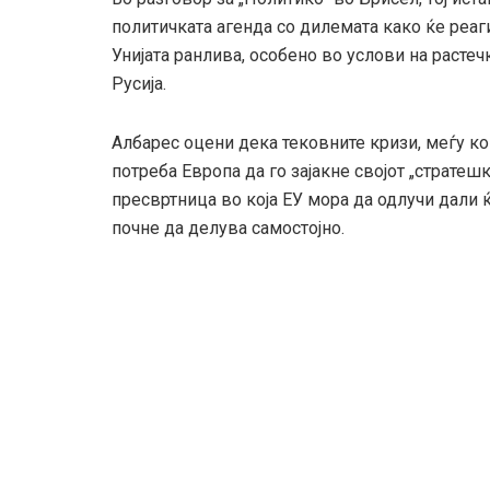
политичката агенда со дилемата како ќе реаг
Унијата ранлива, особено во услови на расте
Русија.
Албарес оцени дека тековните кризи, меѓу кои
потреба Европа да го зајакне својот „стратеш
пресвртница во која ЕУ мора да одлучи дали 
почне да делува самостојно.