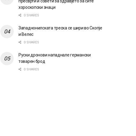
пресврти и совети за здравјето за сите
хороскопски знаци
0 SHARES
Западнонилската треска се шири во Скопје
и Велес
0 SHARES
Руски дронови нападнале германски
товарен брод
0 SHARES