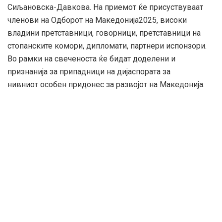
Сиљановска-Давкова. На приемот ќе присуствуваат
членови на Одборот на Македонија2025, високи
владини претставници, говорници, претставници на
стопанските комори, дипломати, партнери испонзори.
Во рамки на свеченоста ќе бидат доделени и
признанија за припадници на дијаспората за
нивниот особен придонес за развојот на Македонија.