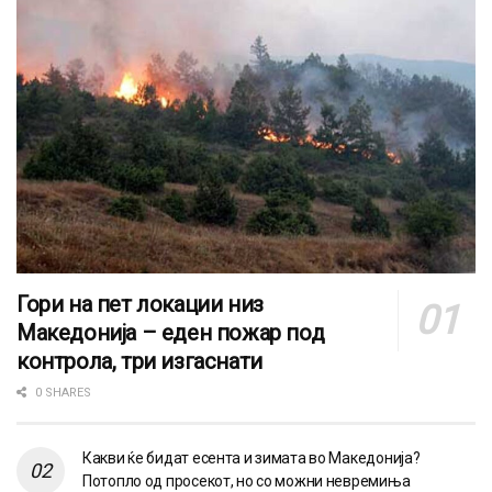
Гори на пет локации низ
Македонија – еден пожар под
контрола, три изгаснати
0 SHARES
Какви ќе бидат есента и зимата во Македонија?
Потопло од просекот, но со можни невремиња