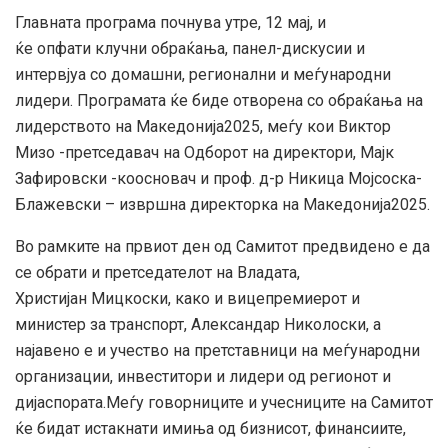
Главната програма почнува утре, 12 мај, и
ќе опфати клучни обраќања, панел-дискусии и
интервјуа со домашни, регионални и меѓународни
лидери. Програмата ќе биде отворена со обраќања на
лидерството на Македонија2025, меѓу кои Виктор
Мизо -претседавач на Одборот на директори, Мајк
Зафировски -коосновач и проф. д-р Никица Мојсоска-
Блажевски – извршна директорка на Македонија2025.
Во рамките на првиот ден од Самитот предвидено е да
се обрати и претседателот на Владата,
Христијан Мицкоски, како и вицепремиерот и
министер за транспорт, Александар Николоски, а
најавено е и учество на претставници на меѓународни
организации, инвеститори и лидери од регионот и
дијаспората.Меѓу говорниците и учесниците на Самитот
ќе бидат истакнати имиња од бизнисот, финансиите,