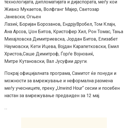
технологијата, дипломатијата и дијаспората, меѓу кои
Живко Мукаетов, Волфганг Мајер, Светозар
Јаневски, Огњен
Лазиќ, Боријан Борозанов, ЕндрјуВробел, Том Клајн,
Ана Арсов, Џон Битов, Кристофер Хил, Рон Томас, Тања
Михајловска Димитриевска, Јордан Битов, Елизабет
Наумовски, Кети Ицева, Војдан Карапетковски, Емил
Христов,Саше Димитроф, Ѓорѓе Војновиќ,
Митре Кутановски, Вал Јусуфии други.
Покрај официјалната програма, Самитот ќе понуди и
можности за вмрежување и неформална размена
меѓу учесниците, преку „Unwind Hour“ сесии и посебен
настан за вмрежување предвиден за 12 мај.
…