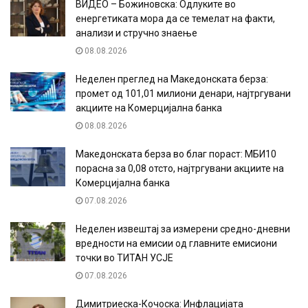
ВИДЕО – Божиновска: Одлуките во
енергетиката мора да се темелат на факти,
анализи и стручно знаење
08.08.2026
Неделен преглед на Македонската берза:
промет од 101,01 милиони денари, најтргувани
акциите на Комерцијална банка
08.08.2026
Македонската берза во благ пораст: МБИ10
порасна за 0,08 отсто, најтргувани акциите на
Комерцијална банка
07.08.2026
Неделен извештај за измерени средно-дневни
вредности на емисии од главните емисиони
точки во ТИТАН УСЈЕ
07.08.2026
Димитриеска-Кочоска: Инфлацијата