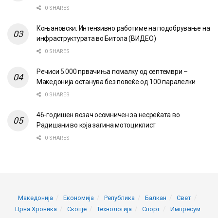
0 SHARES
Коњановски: Интензивно работиме на подобрување на
инфраструктурата во Битола (ВИДЕО)
0 SHARES
Речиси 5.000 првачиња помалку од септември –
Македонија останува без повеќе од 100 паралелки
0 SHARES
46-годишен возач осомничен за несреќата во
Радишани во која загина мотоциклист
0 SHARES
Македонија
Економија
Република
Балкан
Свет
Црна Хроника
Скопје
Технологија
Спорт
Импресум