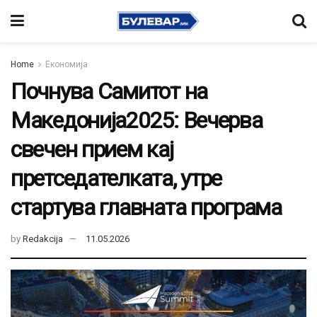
Home
Економија
Почнува Самитот на
Македонија2025: Вечерва
свечен прием кај
претседателката, утре
стартува главната програма
by
Redakcija
11.05.2026