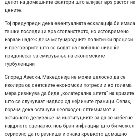
делот на домашните фактори што влијаат врз растот на
цените.
Тој предупреди дека евентуалната ескалација би имала
тешки последици врз стопанството, но истовремено
изрази надеж дека меѓународните политички процеси
и преговорите што се водат на глобално ниво ќе
придонесат за смирување на економските
турбуленции.
Според Азески, Македонија не може целосно да се
изолира од светските економски потреси и во голема
мера ризикува да биде „колатерална штета“ на кризите
што се случуваат надвор од нејзините граници. Сепак,
порача дека останува неопходен оптимизмот и
активното делување на институциите за да се избегне
најцрното сценарио: нов бран инфлација што би можел
сериозно да го разниша и онака кревкото домашно