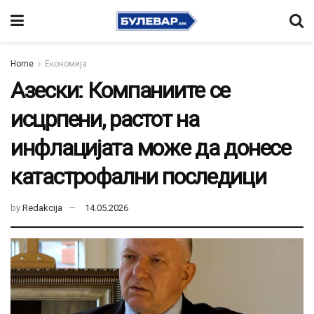
Home
Економија
Азески: Компаниите се
исцрпени, растот на
инфлацијата може да донесе
катастрофални последици
by
Redakcija
14.05.2026