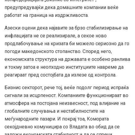
предупредувајќи дека домашните компании веќе
работат на граница на издржливоста.
Азески оцени дека најавите за брзо стабилизирање на
инфлацијата не се реализирале, а секое ново
продлабочување на кризата би можело сериозно да го
погоди македонското стопанство. Според него,
економската структура на државата е особено ранлива
и токму затоа е неопходно институциите навреме да
реагираат пред состојбата да излезе од контрола.
Бизнис секторот, рече тој, веќе подолг период испраќа
сигнали за исцрпеност. Компаниите функционираат во
атмосфера на постојана неизвесност, под влијание на
глобалните случувања и нестабилностите на
меѓународните пазари. И покрај тоа, Комората
секојдневно комуницира со Владата во обид да се
задржи економската стабилност и да се спречи