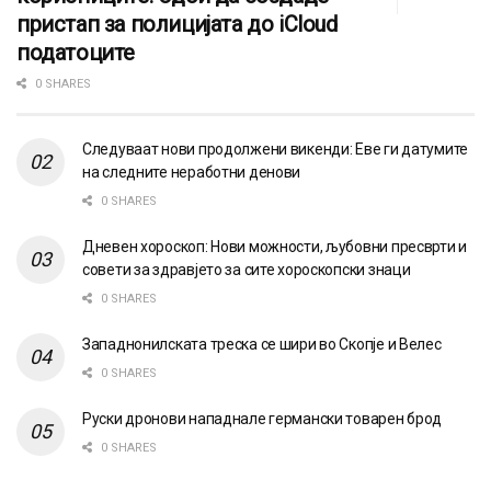
пристап за полицијата до iCloud
податоците
0 SHARES
Следуваат нови продолжени викенди: Еве ги датумите
на следните неработни денови
0 SHARES
Дневен хороскоп: Нови можности, љубовни пресврти и
совети за здравјето за сите хороскопски знаци
0 SHARES
Западнонилската треска се шири во Скопје и Велес
0 SHARES
Руски дронови нападнале германски товарен брод
0 SHARES