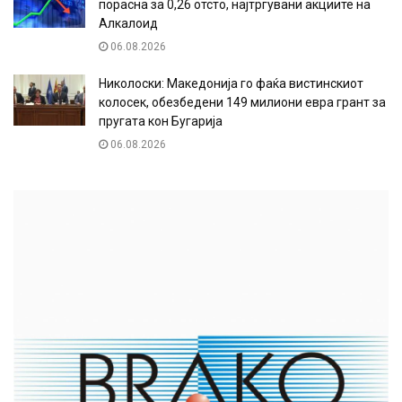
порасна за 0,26 отсто, најтргувани акциите на
Алкалоид
06.08.2026
Николоски: Македонија го фаќа вистинскиот
колосек, обезбедени 149 милиони евра грант за
пругата кон Бугарија
06.08.2026