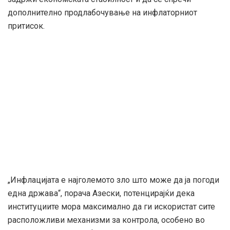
дополнително продлабочување на инфлаторниот
притисок.
„Инфлацијата е најголемото зло што може да ја погоди
една држава“, порача Азески, потенцирајќи дека
институциите мора максимално да ги искористат сите
расположливи механизми за контрола, особено во