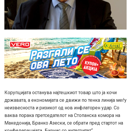
Корупцијата останува најтешкиот товар што ја кочи
државата, а економијата се движи по тенка линија меѓу
неизвесноста и ризикот од нов инфлаторен удар. Со
ваква порака претседателот на Стопанска комора на
Македонија, Бранко Азески, се обрати пред стартот на
конфедерацијата „Бизнис со интегритет“,