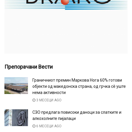
Препорачани Вести
Граничниот премин Маркова Нога 60% готови
објекти од македонска страна, од грчка сè уште
нема активности
3 МЕСЕЦИ AGO
СЗО предлага повисоки даноци за слатките и
алкохолните пијалаци
6 МЕСЕЦИ AGO