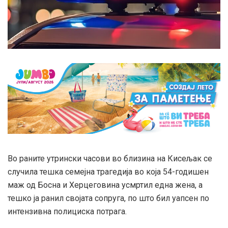
Во раните утрински часови во близина на Кисељак се
случила тешка семејна трагедија во која 54-годишен
маж од Босна и Херцеговина усмртил една жена, а
тешко ја ранил својата сопруга, по што бил уапсен по
интензивна полициска потрага.