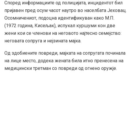
Според информациите од полицијата, инцидентот бил
пријавен пред осум часот наутро во населбата Јеховац.
Осомничениот, подоцна идентификуван како М.П.
(1972 година, Кисељак), испукал куршуми кон две
жени кои се членови на неговото најтесно семејство:
неговата сопруга и нејзината мајка.
Од здобиените повреди, мајката на сопругата починала
на лице место, додека жената била итно пренесена на
медицински третман со повреди од огнено оружје.