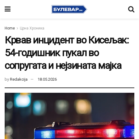
Home
Црна Хроника
Крвав инцидент во Кисељак:
54-годишник пукал во
сопругата и нејзината мајка
by
Redakcija
18.05.2026