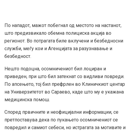
По нападот, мажот побегнал од местото на настанот,
што предизвикало обемна полициска акција во
регионот. Во потрагата биле вклучени и безбедносни
служби, меѓу кои и Агенцијата за разузнавање и
безбедност.
Нешто подоцна, осомничениот бил лоциран и
приведен, при што бил затекнат со видливи повреди.
По апсењето, тој бил префрлен во Клиничкиот центар
на Универзитетот во Сараево, каде што му е укажана
медицинска помош.
Според првичните и неофицијални информации, се
претпоставува дека по пукањето осомничениот се
повредил и самиот себеси, но истрагата за мотивите и