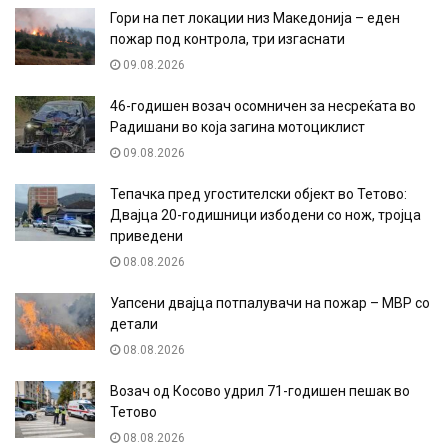
Гори на пет локации низ Македонија – еден
пожар под контрола, три изгаснати
09.08.2026
46-годишен возач осомничен за несреќата во
Радишани во која загина мотоциклист
09.08.2026
Тепачка пред угостителски објект во Тетово:
Двајца 20-годишници избодени со нож, тројца
приведени
08.08.2026
Уапсени двајца потпалувачи на пожар – МВР со
детали
08.08.2026
Возач од Косово удрил 71-годишен пешак во
Тетово
08.08.2026