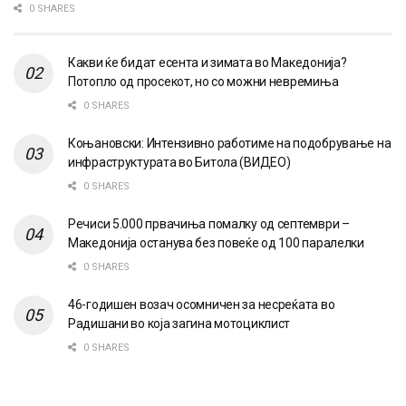
0 SHARES
Какви ќе бидат есента и зимата во Македонија?
Потопло од просекот, но со можни невремиња
0 SHARES
Коњановски: Интензивно работиме на подобрување на
инфраструктурата во Битола (ВИДЕО)
0 SHARES
Речиси 5.000 првачиња помалку од септември –
Македонија останува без повеќе од 100 паралелки
0 SHARES
46-годишен возач осомничен за несреќата во
Радишани во која загина мотоциклист
0 SHARES