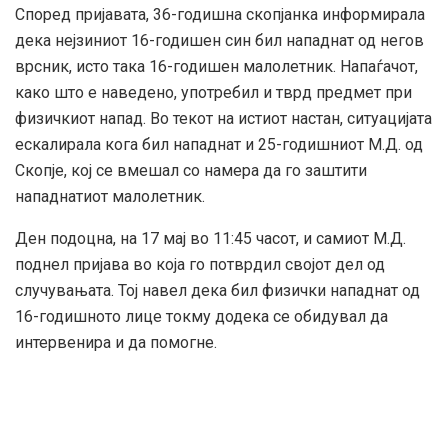
Според пријавата, 36-годишна скопјанка информирала
дека нејзиниот 16-годишен син бил нападнат од негов
врсник, исто така 16-годишен малолетник. Напаѓачот,
како што е наведено, употребил и тврд предмет при
физичкиот напад. Во текот на истиот настан, ситуацијата
ескалирала кога бил нападнат и 25-годишниот М.Д. од
Скопје, кој се вмешал со намера да го заштити
нападнатиот малолетник.
Ден подоцна, на 17 мај во 11:45 часот, и самиот М.Д.
поднел пријава во која го потврдил својот дел од
случувањата. Тој навел дека бил физички нападнат од
16-годишното лице токму додека се обидувал да
интервенира и да помогне.