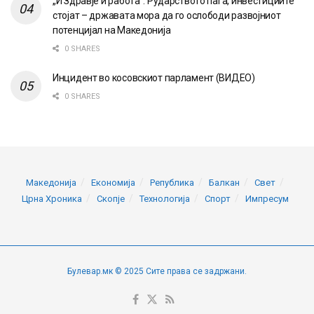
„И Здравје и работа“: Рударството паѓа, инвестициите
стојат – државата мора да го ослободи развојниот
потенцијал на Македонија
0 SHARES
Инцидент во косовскиот парламент (ВИДЕО)
0 SHARES
Македонија
Економија
Република
Балкан
Свет
Црна Хроника
Скопје
Технологија
Спорт
Импресум
Булевар.мк © 2025 Сите права се задржани.