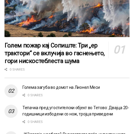
Голем пожар кај Сопиште: Три „ер
трактори“ се вклучија во гаснењето,
гори нискостеблеста шума
0 SHARES
Голема загуба во домот на Лионел Меси
0 SHARES
Тепачка пред угостителски објект во Тетово: Двајца 20-
годишници избодени со нож, тројца приведени
0 SHARES