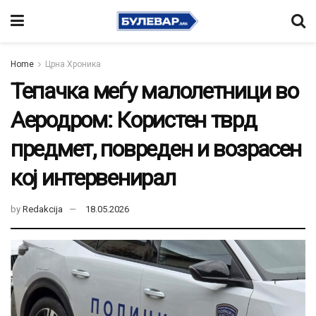
Home
Црна Хроника
Тепачка меѓу малолетници во
Аеродром: Користен тврд
предмет, повреден и возрасен
кој интервенирал
by
Redakcija
18.05.2026