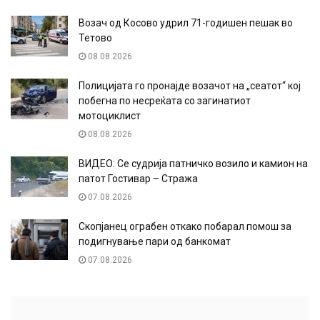
Возач од Косово удрил 71-годишен пешак во
Тетово
08.08.2026
Полицијата го пронајде возачот на „сеатот“ кој
побегна по несреќата со загинатиот
мотоциклист
08.08.2026
ВИДЕО: Се судрија патничко возило и камион на
патот Гостивар – Стража
07.08.2026
Скопјанец ограбен откако побарал помош за
подигнување пари од банкомат
07.08.2026