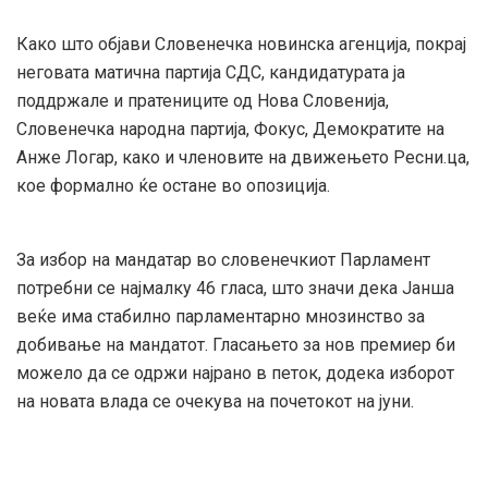
Како што објави Словенечка новинска агенција, покрај
неговата матична партија СДС, кандидатурата ја
поддржале и пратениците од Нова Словенија,
Словенечка народна партија, Фокус, Демократите на
Анже Логар, како и членовите на движењето Ресни.ца,
кое формално ќе остане во опозиција.
За избор на мандатар во словенечкиот Парламент
потребни се најмалку 46 гласа, што значи дека Јанша
веќе има стабилно парламентарно мнозинство за
добивање на мандатот. Гласањето за нов премиер би
можело да се одржи најрано в петок, додека изборот
на новата влада се очекува на почетокот на јуни.