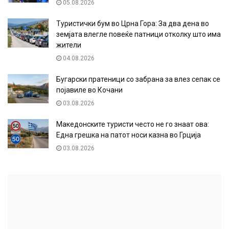
05.08.2026
Туристички бум во Црна Гора: За два дена во
земјата влегле повеќе патници отколку што има
жители
04.08.2026
Бугарски пратеници со забрана за влез сепак се
појавиле во Кочани
03.08.2026
Македонските туристи често не го знаат ова:
Една грешка на патот носи казна во Грција
03.08.2026