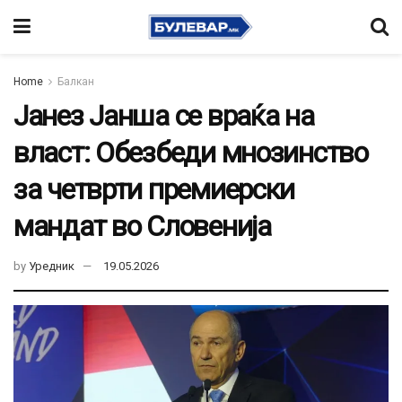
Home
Балкан
Јанез Јанша се враќа на
власт: Обезбеди мнозинство
за четврти премиерски
мандат во Словенија
by
Уредник
19.05.2026