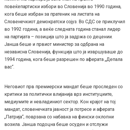
повеќепартиски избори во Словенија во 1990 година,
кога беше избран за пратеник на листата на
Словенечкиот демократски сојуз. Во СДС се приклучил
во 1992 година, а веќе следната година станал лидер
на партијата – позиција што ја задржа со децении.
Јанша беше и првиот министер за одбрана на
независна Словенија, функција што ја извршуваше до
1994 година, кога беше разрешен по аферата „Депала
вас“.
Неговиот прв премиерски мандат беше проследен со
критики за политички влијанија врз институциите,
медиумите и невладиниот сектор. Кон крајот на тој
мандат, словенечката јавност ја потресе и аферата
„Патрија“, поврзана со набавка на фински оклопни
возила. Јанша подоцна беше осуден и отслужи