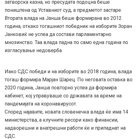
затворска казна, но пресудата подоцна беше
поништена од Уставниот суд, а предметот застаре.
Втората влада на Јанша беше формирана во 2012
година, откако тогашниот победник на изборите Зоран
Јанковиќ не успеа да состави парламентарно
мнозинство. Таа влада падна по само една година по
изгласување недоверба.
Иако СДС победи и на изборите во 2018 година, влада
тогаш формира Марјан Шарец. По неговата оставка во
2020 година, Јанша повторно успеа да формира
кабинет, кој управуваше со државата за време на
пандемијата на коронавирусот.
Според најавите, новата словенечка влада ќе има 14
министерства, а клучните ресори како финансии,
надворешни и внатрешни работи ќе и припаднат на
СДС.