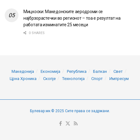
Мицкоски: Македонските аеродроми се
најбрзорастечки во регионот – тоа е резултат на
работата изминатите 25 месеци
0 SHARES
Македонија
Економија
Република
Балкан
Свет
Црна Хроника
Скопје
Технологија
Спорт
Импресум
Булевар.мк © 2025 Сите права се задржани.