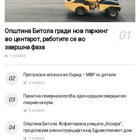
Општина Битола гради нов паркинг
во центарот, работите се во
завршна фаза
0 SHARES
Претреси и апсење во Охрид – МВР со детали
0 SHARES
Пукал на семејна веселба, еден куршум завршил во
покрив на куќа
0 SHARES
Општина Битола: Асфалтирана улицата „Козара“,
продолжува реконструкцијата кај Здравствениот дом
0 SHARES