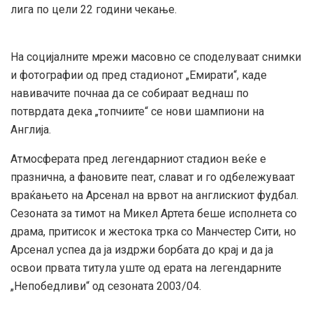
лига по цели 22 години чекање.
На социјалните мрежи масовно се споделуваат снимки
и фотографии од пред стадионот „Емирати“, каде
навивачите почнаа да се собираат веднаш по
потврдата дека „топчиите“ се нови шампиони на
Англија.
Атмосферата пред легендарниот стадион веќе е
празнична, а фановите пеат, слават и го одбележуваат
враќањето на Арсенал на врвот на англискиот фудбал.
Сезоната за тимот на Микел Артета беше исполнета со
драма, притисок и жестока трка со Манчестер Сити, но
Арсенал успеа да ја издржи борбата до крај и да ја
освои првата титула уште од ерата на легендарните
„Непобедливи“ од сезоната 2003/04.