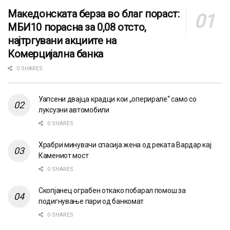
Македонската берза во благ пораст:
МБИ10 порасна за 0,08 отсто,
најтргувани акциите на
Комерцијална банка
0 SHARES
Уапсени двајца крадци кои „оперирале“ само со
луксузни автомобили
0 SHARES
Храбри минувачи спасија жена од реката Вардар кај
Камениот мост
0 SHARES
Скопјанец ограбен откако побарал помош за
подигнување пари од банкомат
0 SHARES