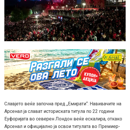
Славјето веќе започна пред „Емирати“: Навивачите на
Арсенал ја слават историската титула по 22 години
Еуфоријата во северен Лондон веќе ескалира, откако
Арсенал и официјално ја освои титулата во Премиер-