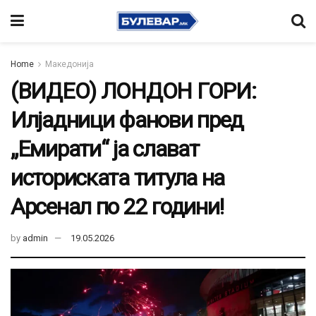
Home
Македонија
(ВИДЕО) ЛОНДОН ГОРИ:
Илјадници фанови пред
„Емирати“ ја слават
историската титула на
Арсенал по 22 години!
by
admin
19.05.2026