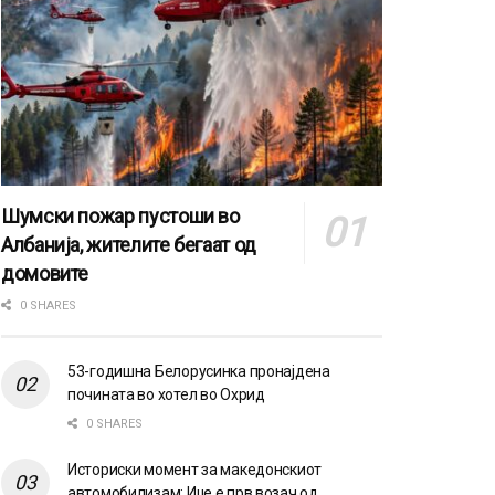
Шумски пожар пустоши во
Албанија, жителите бегаат од
домовите
0 SHARES
53-годишна Белорусинка пронајдена
почината во хотел во Охрид
0 SHARES
Историски момент за македонскиот
автомобилизам: Иџе е прв возач од