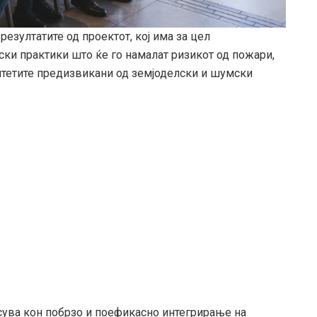
резултатите од проектот, кој има за цел
ки практики што ќе го намалат ризикот од пожари,
 штетите предизвикани од земјоделски и шумски
сува кон побрзо и поефикасно интегрирање на