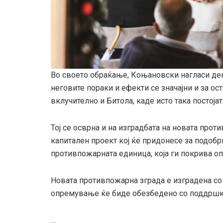
Во своето обраќање, Коњановски нагласи дек
неговите пораки и ефекти се значајни и за о
вклучително и Битола, каде исто така постој
Тој се осврна и на изградбата на новата прот
капитален проект кој ќе придонесе за подобр
противпожарната единица, која ги покрива о
Новата противпожарна зграда е изградена со
опремување ќе биде обезбедено со поддршка
…