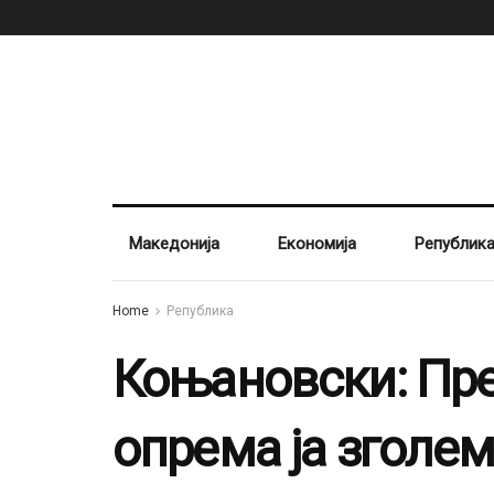
Македонија
Економија
Републик
Home
Република
Коњановски: Пре
опрема ја зголе