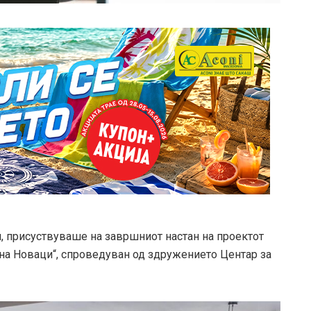
, присуствуваше на завршниот настан на проектот
на Новаци“, спроведуван од здружението Центар за