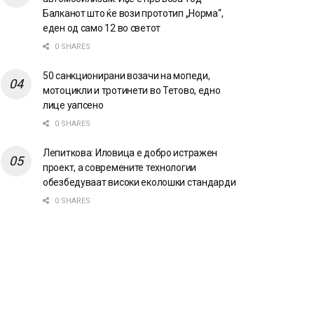
Балканот што ќе вози прототип „Норма“,
еден од само 12 во светот
0 SHARES
50 санкционирани возачи на мопеди,
мотоцикли и тротинети во Тетово, едно
лице уапсено
0 SHARES
Лепиткова: Иловица е добро истражен
проект, а современите технологии
обезбедуваат високи еколошки стандарди
0 SHARES