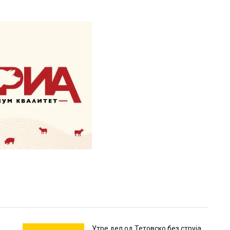
Утре дел од Тетовско без струја