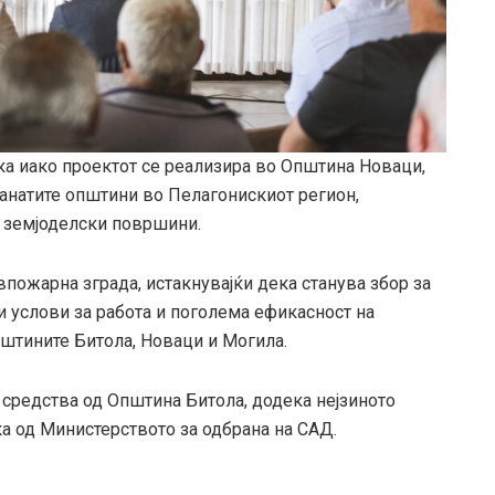
а иако проектот се реализира во Општина Новаци,
станатите општини во Пелагонискиот регион,
ат земјоделски површини.
ивпожарна зграда, истакнувајќи дека станува збор за
и услови за работа и поголема ефикасност на
пштините Битола, Новаци и Могила.
 средства од Општина Битола, додека нејзиното
 од Министерството за одбрана на САД.