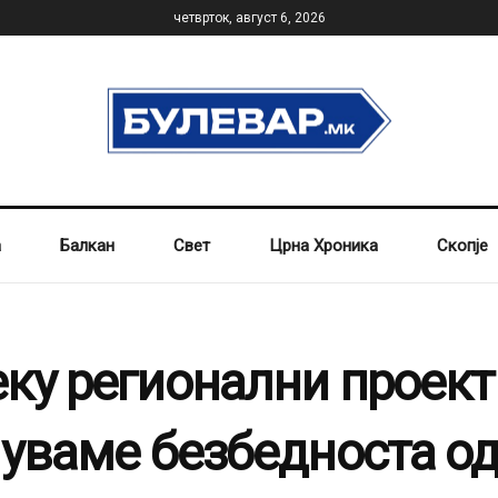
четврток, август 6, 2026
а
Балкан
Свет
Црна Хроника
Скопје
ку регионални проект
муваме безбедноста о