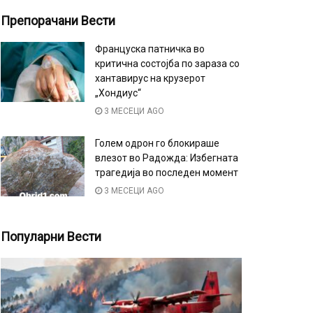
Препорачани Вести
Француска патничка во
критична состојба по зараза со
хантавирус на крузерот
„Хондиус“
3 МЕСЕЦИ AGO
Голем одрон го блокираше
влезот во Радожда: Избегната
трагедија во последен момент
3 МЕСЕЦИ AGO
Популарни Вести