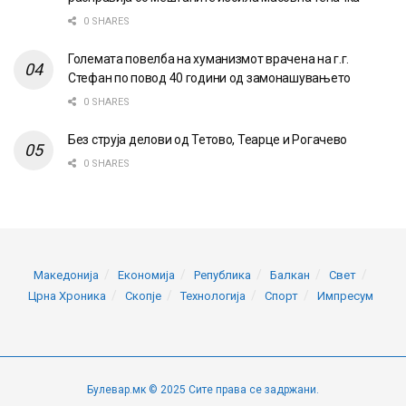
0 SHARES
Големата повелба на хуманизмот врачена на г.г.
Стефан по повод 40 години од замонашувањето
0 SHARES
Без струја делови од Тетово, Теарце и Рогачево
0 SHARES
Македонија
Економија
Република
Балкан
Свет
Црна Хроника
Скопје
Технологија
Спорт
Импресум
Булевар.мк © 2025 Сите права се задржани.