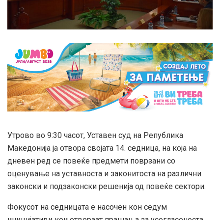
Утрово во 9:30 часот, Уставен суд на Република
Македонија ја отвора својата 14. седница, на која на
дневен ред се повеќе предмети поврзани со
оценување на уставноста и законитоста на различни
законски и подзаконски решенија од повеќе сектори.
Фокусот на седницата е насочен кон седум
иницијативи кои отвораат прашања за усогласеноста