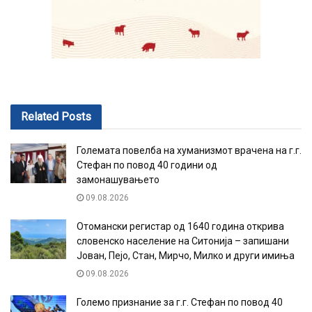
Related
Posts
Големата повелба на хуманизмот врачена на г.г.
Стефан по повод 40 години од
замонашувањето
09.08.2026
Отомански регистар од 1640 година открива
словенско население на Ситонија – запишани
Јован, Пејо, Стан, Мирчо, Милко и други имиња
09.08.2026
Големо признание за г.г. Стефан по повод 40