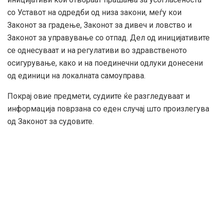
со Уставот на одредби од низа закони, меѓу кои
Законот за градење, Законот за дивеч и ловство и
Законот за управување со отпад. Дел од иницијативите
се однесуваат и на регулативи во здравственото
осигурување, како и на поединечни одлуки донесени
од единици на локалната самоуправа.
Покрај овие предмети, судиите ќе разгледуваат и
информација поврзана со еден случај што произлегува
од Законот за судовите.