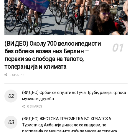
(ВИДЕО) Околу 700 велосипедисти
без облека возеа низ Берлин –
пораки за слобода на телото,
толеранција и климата
0 SHARES
(ВИДЕО) Орбан се опушти во Гуча: Труби, ракија, српска
музика и дружба
0 SHARES
(ВИДЕО) ЖЕСТОКА ПРЕСМЕТКА ВО ХРВАТСКА:
Туристи од Албанија дивееле со квадови, по
расправија со мештаните избила масовна тепачка