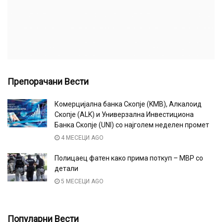
Препорачани Вести
Комерцијална банка Скопје (KMB), Алкалоид
Скопје (ALK) и Универзална Инвестициона
Банка Скопје (UNI) со најголем неделен промет
4 МЕСЕЦИ AGO
Полицаец фатен како прима поткуп – МВР со
детали
5 МЕСЕЦИ AGO
Популарни Вести