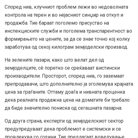
Според нив, клучниот проблем лежи во недоволната
контрола на терен и во нејасниот синџир на откуп и
продажба. Тие бараат поголемо присуство на
инспекциските служби и поголема транспарентност во
формирањето на цените, за да се знае точно кој колку
заработува од секој килограм земјоделски производ.
На зелените пазари, како што велат дел од
земјоделците, сè поретко се среќаваат вистински
производители. Просторот, според нив, го заземаат
препродавачи, што дополнително ја зголемува крајната
цена за граѓаните. Оттаму доаѓа и нивната проценка
дека реалната продажна цена на доматите би требало
да биде значително пониска од сегашната пазарна.
Од друга страна, експерти од земјоделскиот сектор
предупредуваат дека проблемот е системски и се
провлекува со години. Тие предлагаат воведување