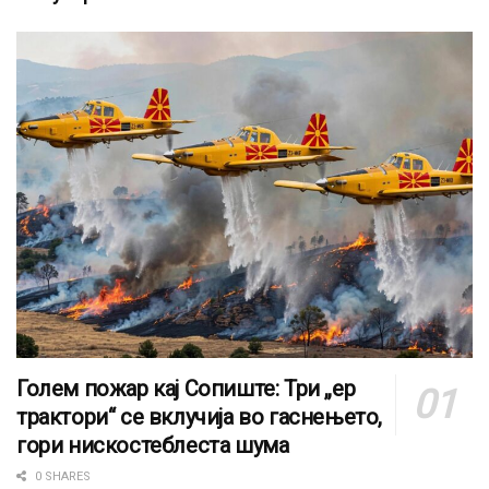
Голем пожар кај Сопиште: Три „ер
трактори“ се вклучија во гаснењето,
гори нискостеблеста шума
0 SHARES