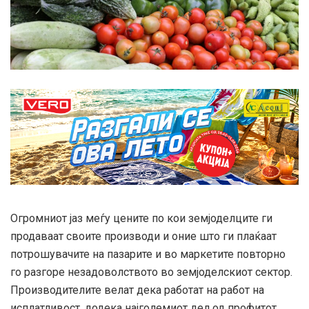
Огромниот јаз меѓу цените по кои земјоделците ги
продаваат своите производи и оние што ги плаќаат
потрошувачите на пазарите и во маркетите повторно
го разгоре незадоволството во земјоделскиот сектор.
Производителите велат дека работат на работ на
исплатливост, додека најголемиот дел од профитот