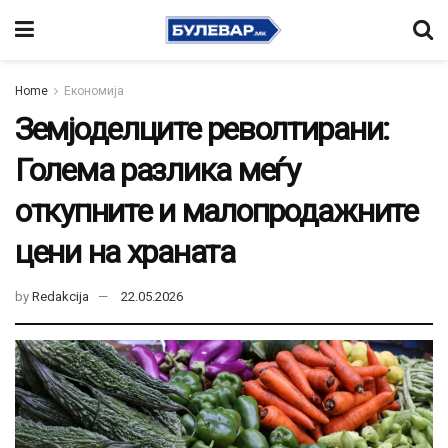
Home
Економија
Земјоделците револтирани:
Голема разлика меѓу
откупните и малопродажните
цени на храната
by
Redakcija
22.05.2026