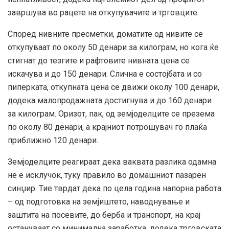
завршува во рацете на откупувачите и трговците.
Според нивните пресметки, доматите од нивите се
откупуваат по околу 50 денари за килограм, но кога ќе
стигнат до тезгите и рафтовите нивната цена се
искачува и до 150 денари. Слична е состојбата и со
пиперката, откупната цена се движи околу 100 денари,
додека малопродажната достигнува и до 160 денари
за килограм. Оризот, пак, од земјоделците се презема
по околу 80 денари, а крајниот потрошувач го плаќа
приближно 120 денари.
Земјоделците реагираат дека ваквата разлика одамна
не е исклучок, туку правило во домашниот пазарен
синџир. Тие тврдат дека по цела година напорна работа
– од подготовка на земјиштето, наводнување и
заштита на посевите, до берба и транспорт, на крај
остануваат со минимална заработка, додека трговската