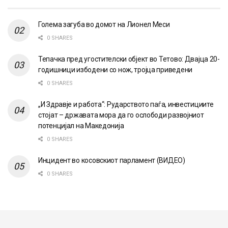
Голема загуба во домот на Лионел Меси
0 SHARES
Тепачка пред угостителски објект во Тетово: Двајца 20-
годишници избодени со нож, тројца приведени
0 SHARES
„И Здравје и работа“: Рударството паѓа, инвестициите
стојат – државата мора да го ослободи развојниот
потенцијал на Македонија
0 SHARES
Инцидент во косовскиот парламент (ВИДЕО)
0 SHARES