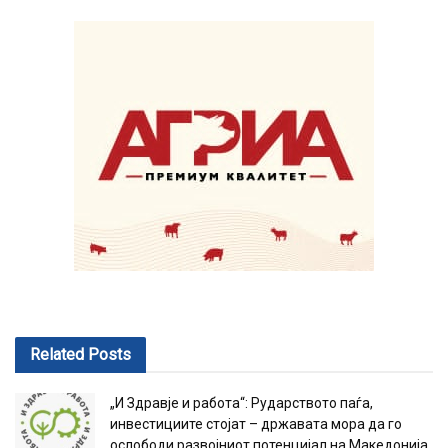
Related
Posts
„И Здравје и работа“: Рударството паѓа,
инвестициите стојат – државата мора да го
ослободи развојниот потенцијал на Македонија