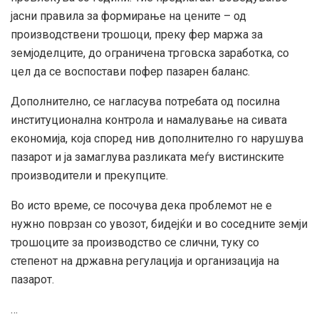
јасни правила за формирање на цените – од
производствени трошоци, преку фер маржа за
земјоделците, до ограничена трговска заработка, со
цел да се воспостави пофер пазарен баланс.
Дополнително, се нагласува потребата од посилна
институционална контрола и намалување на сивата
економија, која според нив дополнително го нарушува
пазарот и ја замаглува разликата меѓу вистинските
производители и прекупците.
Во исто време, се посочува дека проблемот не е
нужно поврзан со увозот, бидејќи и во соседните земји
трошоците за производство се слични, туку со
степенот на државна регулација и организација на
пазарот.
…