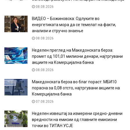
08.08.2026
ВИДЕО – Божиновска: Одлуките во
енергетиката мора да се темелат на факти,
анализи и стручно знаење
08.08.2026
Неделен преглед на Македонската берза:
промет од 101,01 милиони денари, најтргувани
акциите на Комерцијална банка
08.08.2026
Македонската берза во благ пораст: МБИ10
порасна за 0,08 отсто, најтргувани акциите на
Комерцијална банка
07.08.2026
Неделен извештај за измерени средно-дневни
вредности на емисии од главните емисиони
точки во ТИТАН УСЈЕ