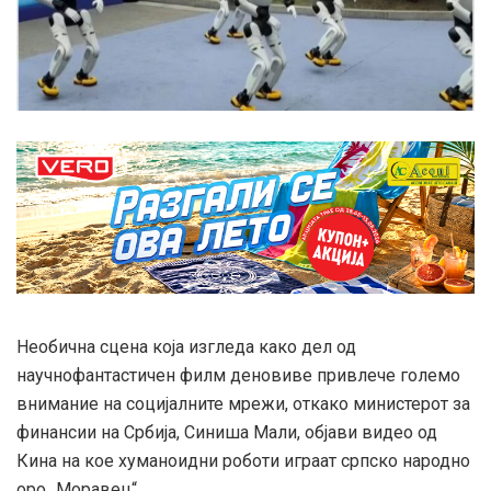
Необична сцена која изгледа како дел од
научнофантастичен филм деновиве привлече големо
внимание на социјалните мрежи, откако министерот за
финансии на Србија, Синиша Мали, објави видео од
Кина на кое хуманоидни роботи играат српско народно
оро „Моравец“.