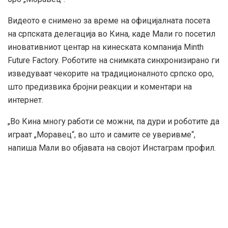
Видеото е снимено за време на официјалната посета
на српската делегација во Кина, каде Мали го посетил
иновативниот центар на кинеската компанија Minth
Future Factory. Роботите на снимката синхронизирано ги
изведуваат чекорите на традиционалното српско оро,
што предизвика бројни реакции и коментари на
интернет.
„Во Кина многу работи се можни, па дури и роботите да
играат „Моравец“, во што и самите се уверивме“,
напиша Мали во објавата на својот Инстаграм профил.