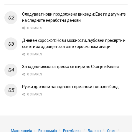
Следуваат нови продолжени викенди: Еве ги датумите
на следните неработни денови
0 SHARES
Дневен хороскоп: Нови можности, љубовни пресврти и
совети за здравјето за сите хороскопски знаци
0 SHARES
Западнонилската треска се шири во Скопје и Велес
0 SHARES
Руски дронови нападнале германски товарен брод
0 SHARES
Македонија
Економија
Република
Балкан
Свет