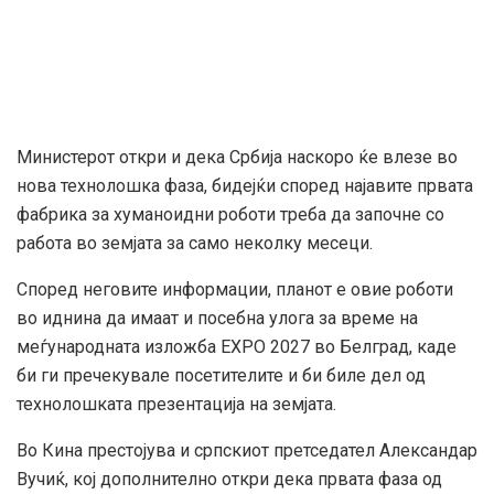
Министерот откри и дека Србија наскоро ќе влезе во
нова технолошка фаза, бидејќи според најавите првата
фабрика за хуманоидни роботи треба да започне со
работа во земјата за само неколку месеци.
Според неговите информации, планот е овие роботи
во иднина да имаат и посебна улога за време на
меѓународната изложба EXPO 2027 во Белград, каде
би ги пречекувале посетителите и би биле дел од
технолошката презентација на земјата.
Во Кина престојува и српскиот претседател Александар
Вучиќ, кој дополнително откри дека првата фаза од