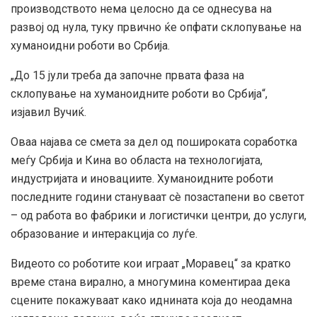
производството нема целосно да се однесува на
развој од нула, туку првично ќе опфати склопување на
хуманоидни роботи во Србија.
„До 15 јули треба да започне првата фаза на
склопување на хуманоидните роботи во Србија“,
изјавил Вучиќ.
Оваа најава се смета за дел од пошироката соработка
меѓу Србија и Кина во областа на технологијата,
индустријата и иновациите. Хуманоидните роботи
последните години стануваат сè позастапени во светот
– од работа во фабрики и логистички центри, до услуги,
образование и интеракција со луѓе.
Видеото со роботите кои играат „Моравец“ за кратко
време стана вирално, а многумина коментираа дека
сцените покажуваат како иднината која до неодамна