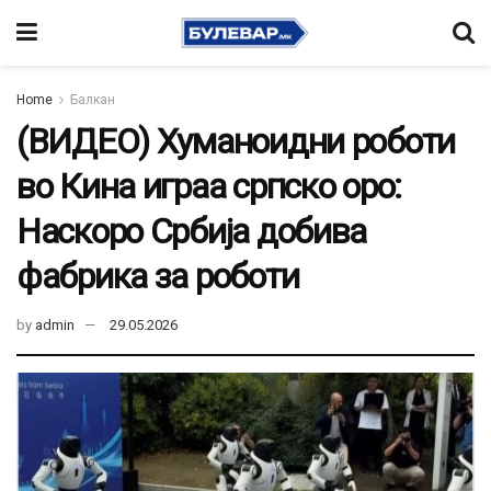
Home
Балкан
(ВИДЕО) Хуманоидни роботи
во Кина играа српско оро:
Наскоро Србија добива
фабрика за роботи
by
admin
29.05.2026