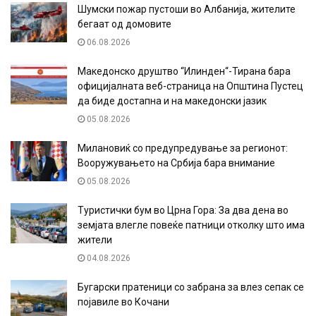
Шумски пожар пустоши во Албанија, жителите
бегаат од домовите
06.08.2026
Македонско друштво “Илинден“-Тирана бара
официјалната веб-страница на Општина Пустец
да биде достапна и на македонски јазик
05.08.2026
Милановиќ со предупредување за регионот:
Вооружувањето на Србија бара внимание
05.08.2026
Туристички бум во Црна Гора: За два дена во
земјата влегле повеќе патници отколку што има
жители
04.08.2026
Бугарски пратеници со забрана за влез сепак се
појавиле во Кочани