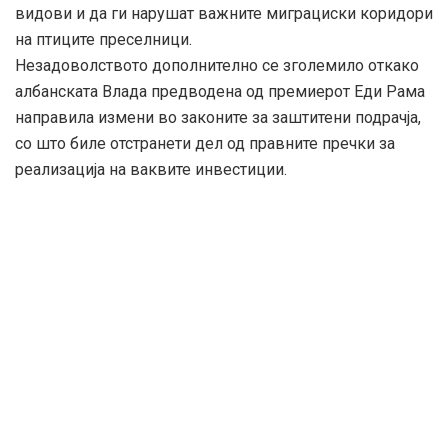
видови и да ги нарушат важните миграциски коридори
на птиците преселници.
Незадоволството дополнително се зголемило откако
албанската Влада предводена од премиерот Еди Рама
направила измени во законите за заштитени подрачја,
со што биле отстранети дел од правните пречки за
реализација на ваквите инвестиции.