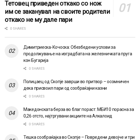
Тетовец приведен откако со нож
им се заканувал на своите родители
откако не му дале пари
0 SHARES
Димитриеска-Кочоска: Обезбедени услови за
продолжување на изградбата на железничката пруга
кон Бугарија
0 SHARES
Полицаец од Скопје заврши во притвор – осомничен
дека присвоил пари од сообраќајни казни
0 SHARES
Македонската берза во благ пораст: МБИ10 порасна за
0,26 отсто, најтргувани акциите на Алкалоид
0 SHARES
Тешка сообраќајка во Скопје – Повредени девојче и три