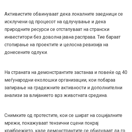
Активистите обвинуваат дека локалните заедници се
исклучени од процесот на одлучување и дека
природните ресурси се отстапуваат на странски
инвеститори без доволна јавна расправа. Тие бараат
стопирање на проектите и целосна ревизија на
донесените одлуки.
На страната на демонстрантите застанаа и повеќе од 40
меѓународни еколошки организации, кои побараа
запирање на градежните активности и дополнителни
анализи за влијанието врз животната средина.
Снимките од протестите, кои се шират на социјалните
мрежи, покажуваат тензични сцени покрај
крајбрежјето, каде демонстрантите се обидуваат да го