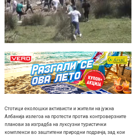
Стотици еколошки активисти и жители на јужна
Албанија излегоа на протести против контроверзните
планови за изградба на луксузни туристички
комплекси во заштитени природни подрачја, зад кои