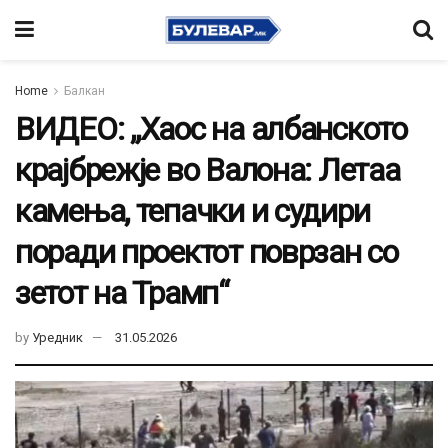
Home
Балкан
ВИДЕО: „Хаос на албанското
крајбрежје во Валона: Летаа
камења, тепачки и судири
поради проектот поврзан со
зетот на Трамп“
by
Уредник
31.05.2026