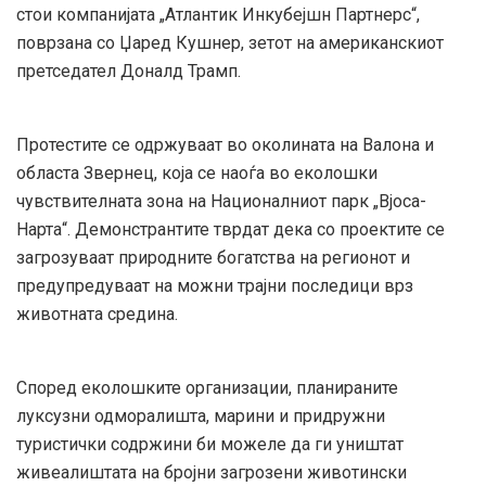
стои компанијата „Атлантик Инкубејшн Партнерс“,
поврзана со Џаред Кушнер, зетот на американскиот
претседател Доналд Трамп.
Протестите се одржуваат во околината на Валона и
областа Звернец, која се наоѓа во еколошки
чувствителната зона на Националниот парк „Вјоса-
Нарта“. Демонстрантите тврдат дека со проектите се
загрозуваат природните богатства на регионот и
предупредуваат на можни трајни последици врз
животната средина.
Според еколошките организации, планираните
луксузни одморалишта, марини и придружни
туристички содржини би можеле да ги уништат
живеалиштата на бројни загрозени животински