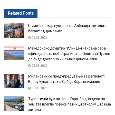
Related
Posts
Шумски пожар пустоши во Албанија, жителите
бегаат од домовите
06.08.2026
Македонско друштво “Илинден“-Тирана бара
официјалната веб-страница на Општина Пустец
да биде достапна и на македонски јазик
05.08.2026
Милановиќ со предупредување за регионот:
Вооружувањето на Србија бара внимание
05.08.2026
Туристички бум во Црна Гора: За два дена во
земјата влегле повеќе патници отколку што има
жители