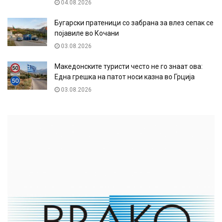
04.08.2026
Бугарски пратеници со забрана за влез сепак се
појавиле во Кочани
03.08.2026
Македонските туристи често не го знаат ова:
Една грешка на патот носи казна во Грција
03.08.2026