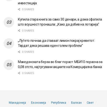
инвестиција
0 SHARES
Купила стара книга за само 30 денари, а дома сфатила
што всушност пронашла: „Како да добив на лотарија“
0 SHARES
„Луѓето почнаа да ставаат лимон покрај креветот:
Тврдат дека решава еден голем проблем“
0 SHARES
Македонската берза во благ пораст: МБИ10 порасна за
0,08 отсто, најтргувани акциите на Комерцијална банка
0 SHARES
Македонија
Економија
Република
Балкан
Свет