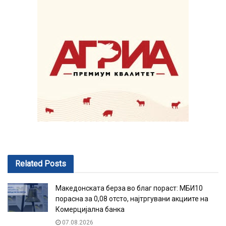
Related
Posts
Македонската берза во благ пораст: МБИ10
порасна за 0,08 отсто, најтргувани акциите на
Комерцијална банка
07.08.2026