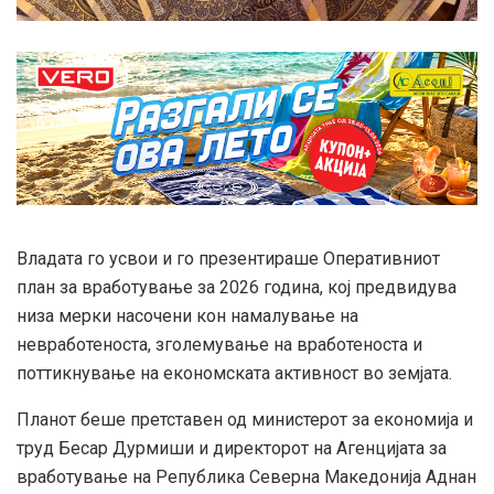
Владата го усвои и го презентираше Оперативниот
план за вработување за 2026 година, кој предвидува
низа мерки насочени кон намалување на
невработеноста, зголемување на вработеноста и
поттикнување на економската активност во земјата.
Планот беше претставен од министерот за економија и
труд Бесар Дурмиши и директорот на Агенцијата за
вработување на Република Северна Македонија Аднан