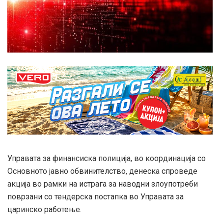
Управата за финансиска полиција, во координација со
Основното јавно обвинителство, денеска спроведе
акција во рамки на истрага за наводни злоупотреби
поврзани со тендерска постапка во Управата за
царинско работење.