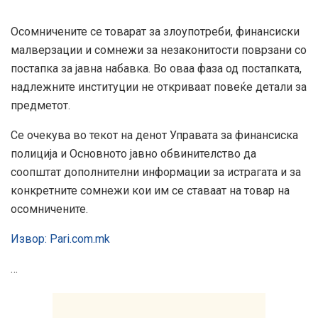
Осомничените се товарат за злоупотреби, финансиски
малверзации и сомнежи за незаконитости поврзани со
постапка за јавна набавка. Во оваа фаза од постапката,
надлежните институции не откриваат повеќе детали за
предметот.
Се очекува во текот на денот Управата за финансиска
полиција и Основното јавно обвинителство да
соопштат дополнителни информации за истрагата и за
конкретните сомнежи кои им се ставаат на товар на
осомничените.
Извор: Pari.com.mk
…