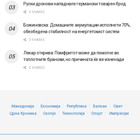
Руски дронови нападнале германски товарен брод
0 SHARES
Божиновска: Домашните акумулации исполнети 70%,
обезбедена стабилност на енергетскиот систем
0 SHARES
Лекар открива: Помфритот може да помогне во
топлотните бранови, но причината ќе ве изненади
0 SHARES
Македонија
Економија
Република
Балкан
Свет
Црна Хроника
Скопје
Технологија
Спорт
Импресум