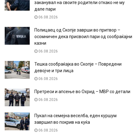
заканувал на своите родители откако не му
дале пари
06.08.2026
Полицаец од Скопје заврши во притвор –
осомничен дека присвоил пари од сообраќајни
казни
06.08.2026
Тешка сообраќајка во Скопје – Повредени
девојче и три лица
06.08.2026
Претреси и апсење во Охрид – МВР со детали
06.08.2026
Пукал на семејна веселба, еден куршум
завршил во покрив на куќа
06.08.2026