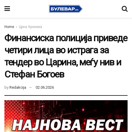
Home
Црна Хроника
Финансиска полиција приведе
четири лица во истрага за
тендер во Царина, меѓу нив и
Стефан Богоев
by
Redakcija
02.06.2026