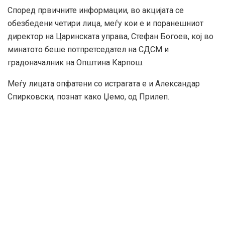
Според првичните информации, во акцијата се
обезбедени четири лица, меѓу кои е и поранешниот
директор на Царинската управа, Стефан Богоев, кој во
минатото беше потпретседател на СДСМ и
градоначалник на Општина Карпош.
Меѓу лицата опфатени со истрагата е и Александар
Спирковски, познат како Џемо, од Прилеп.