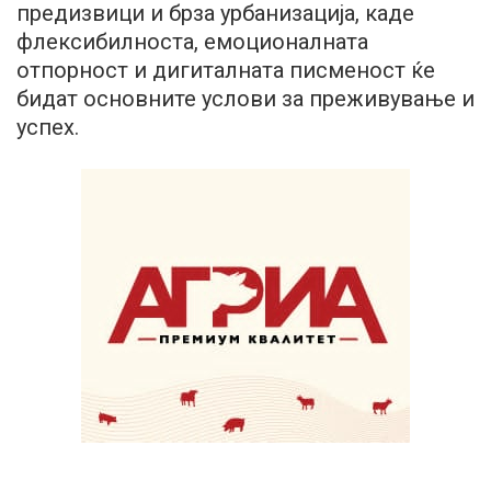
предизвици и брза урбанизација, каде
флексибилноста, емоционалната
отпорност и дигиталната писменост ќе
бидат основните услови за преживување и
успех.