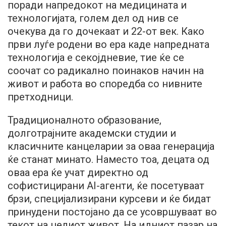
поради напредокот на медицината и
технологијата, голем дел од нив се
очекува да го дочекаат и 22-от век. Како
први луѓе родени во ера каде напредната
технологија е секојдневие, тие ќе се
соочат со радикално поинаков начин на
живот и работа во споредба со нивните
претходници.
Традиционалното образование,
долготрајните академски студии и
класичните канцеларии за оваа генерација
ќе станат минато. Наместо тоа, децата од
оваа ера ќе учат директно од
софистицирани AI-агенти, ќе посетуваат
брзи, специјализирани курсеви и ќе бидат
принудени постојано да се усовршуваат во
текот на целиот живот. На идниот пазар на