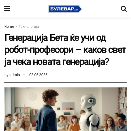
Home
Технологија
Генерација Бета ќе учи од
робот-професори – каков свет
ја чека новата генерација?
by
admin
02.06.2026