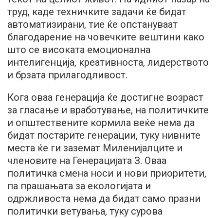
труд, каде техничките задачи ќе бидат
автоматизирани, тие ќе опстануваат
благодарение на човечките вештини како
што се високата емоционална
интелигенција, креативноста, лидерството
и брзата прилагодливост.
Кога оваа генерација ќе достигне возраст
за гласање и вработување, на политичките
и општествените кормила веќе нема да
бидат постарите генерации, туку нивните
места ќе ги заземат Миленијалците и
членовите на Генерацијата З. Оваа
политичка смена носи и нови приоритети,
па прашањата за екологијата и
одржливоста нема да бидат само празни
политички ветувања, туку сурова