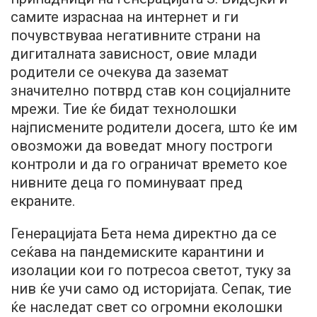
самите израснаа на интернет и ги
почувствуваа негативните страни на
дигиталната зависност, овие млади
родители се очекува да заземат
значително потврд став кон социјалните
мрежи. Тие ќе бидат технолошки
најписмените родители досега, што ќе им
овозможи да воведат многу построги
контроли и да го ограничат времето кое
нивните деца го поминуваат пред
екраните.
Генерацијата Бета нема директно да се
сеќава на пандемиските карантини и
изолации кои го потресоа светот, туку за
нив ќе учи само од историјата. Сепак, тие
ќе наследат свет со огромни еколошки