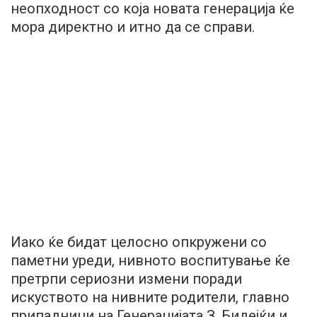
неопходност со која новата генерација ќе
мора директно и итно да се справи.
Иако ќе бидат целосно опкружени со
паметни уреди, нивното воспитување ќе
претрпи сериозни измени поради
искуството на нивните родители, главно
припадници на Генерацијата З. Бидејќи и