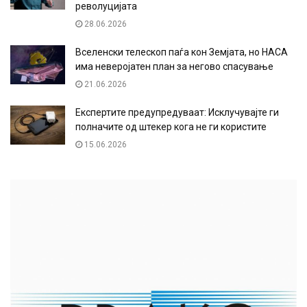
револуцијата
28.06.2026
Вселенски телескоп паѓа кон Земјата, но НАСА
има неверојатен план за негово спасување
21.06.2026
Експертите предупредуваат: Исклучувајте ги
полначите од штекер кога не ги користите
15.06.2026