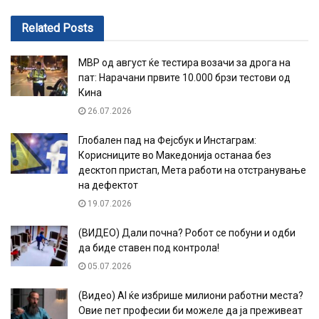
Related
Posts
МВР од август ќе тестира возачи за дрога на
пат: Нарачани првите 10.000 брзи тестови од
Кина
26.07.2026
Глобален пад на Фејсбук и Инстаграм:
Корисниците во Македонија останаа без
десктоп пристап, Мета работи на отстранување
на дефектот
19.07.2026
(ВИДЕО) Дали почна? Робот се побуни и одби
да биде ставен под контрола!
05.07.2026
(Видео) AI ќе избрише милиони работни места?
Овие пет професии би можеле да ја преживеат