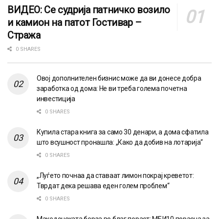
ВИДЕО: Се судрија патничко возило
и камион на патот Гостивар –
Стража
0 SHARES
Овој дополнителен бизнис може да ви донесе добра
заработка од дома: Не ви треба голема почетна
инвестиција
0 SHARES
Купила стара книга за само 30 денари, а дома сфатила
што всушност пронашла: „Како да добив на лотарија“
0 SHARES
„Луѓето почнаа да ставаат лимон покрај креветот:
Тврдат дека решава еден голем проблем“
0 SHARES
Македонската берза во благ пораст: МБИ10 порасна за