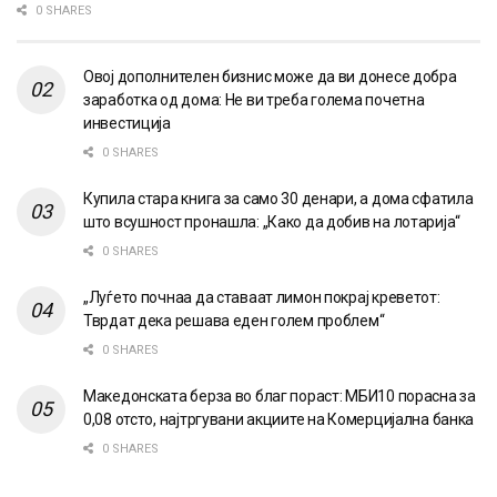
0 SHARES
Овој дополнителен бизнис може да ви донесе добра
заработка од дома: Не ви треба голема почетна
инвестиција
0 SHARES
Купила стара книга за само 30 денари, а дома сфатила
што всушност пронашла: „Како да добив на лотарија“
0 SHARES
„Луѓето почнаа да ставаат лимон покрај креветот:
Тврдат дека решава еден голем проблем“
0 SHARES
Македонската берза во благ пораст: МБИ10 порасна за
0,08 отсто, најтргувани акциите на Комерцијална банка
0 SHARES