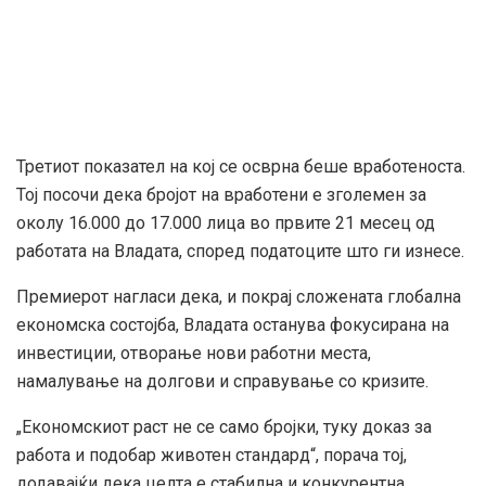
Третиот показател на кој се осврна беше вработеноста.
Тој посочи дека бројот на вработени е зголемен за
околу 16.000 до 17.000 лица во првите 21 месец од
работата на Владата, според податоците што ги изнесе.
Премиерот нагласи дека, и покрај сложената глобална
економска состојба, Владата останува фокусирана на
инвестиции, отворање нови работни места,
намалување на долгови и справување со кризите.
„Економскиот раст не се само бројки, туку доказ за
работа и подобар животен стандард“, порача тој,
додавајќи дека целта е стабилна и конкурентна