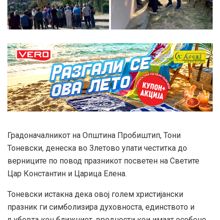
Градоначалникот на Општина Пробиштип, Тони
Тоневски, денеска во Злетово упати честитка до
верниците по повод празникот посветен на Светите
Цар Константин и Царица Елена.
Тоневски истакна дека овој голем христијански
празник ги симболизира духовноста, единството и
љубовта кон ближниот, вредности кои имаат особено