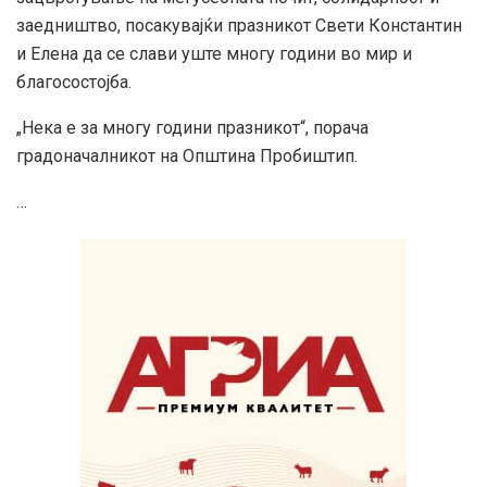
заедништво, посакувајќи празникот Свети Константин
и Елена да се слави уште многу години во мир и
благосостојба.
„Нека е за многу години празникот“, порача
градоначалникот на Општина Пробиштип.
…