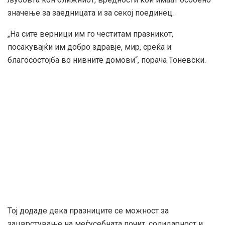
значење за заедницата и за секој поединец.
„На сите верници им го честитам празникот,
посакувајќи им добро здравје, мир, среќа и
благосостојба во нивните домови“, порача Тоневски.
Тој додаде дека празниците се можност за
зацврстување на меѓусебната почит, солидарност и