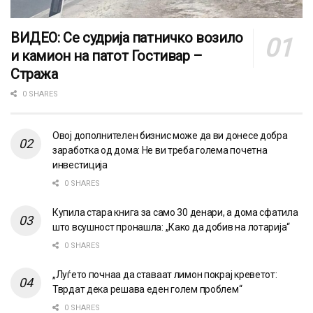
ВИДЕО: Се судрија патничко возило
и камион на патот Гостивар –
Стража
0 SHARES
Овој дополнителен бизнис може да ви донесе добра
заработка од дома: Не ви треба голема почетна
инвестиција
0 SHARES
Купила стара книга за само 30 денари, а дома сфатила
што всушност пронашла: „Како да добив на лотарија“
0 SHARES
„Луѓето почнаа да ставаат лимон покрај креветот:
Тврдат дека решава еден голем проблем“
0 SHARES