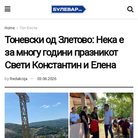
Home
Топ Вести
Тоневски од Злетово: Нека е
за многу години празникот
Свети Константин и Елена
by
Redakcija
03.06.2026