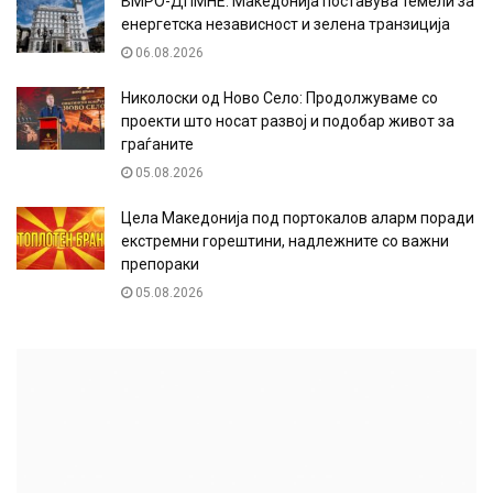
ВМРО-ДПМНЕ: Македонија поставува темели за
енергетска независност и зелена транзиција
06.08.2026
Николоски од Ново Село: Продолжуваме со
проекти што носат развој и подобар живот за
граѓаните
05.08.2026
Цела Македонија под портокалов аларм поради
екстремни горештини, надлежните со важни
препораки
05.08.2026