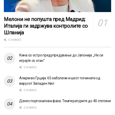
Мелони не попушта пред Мадрид:
Италија ги задржува контролите со
Шпанија
0 SHARES
Кина со остро предупредување до Јапонија: „Не си
играјте со оган“
0 SHARES
Аларм во Грција: 65 заболени и шест починати од
вирусот Западен Нил
0 SHARES
Денес портокалова фаза: Температурите до 40 степени
0 SHARES