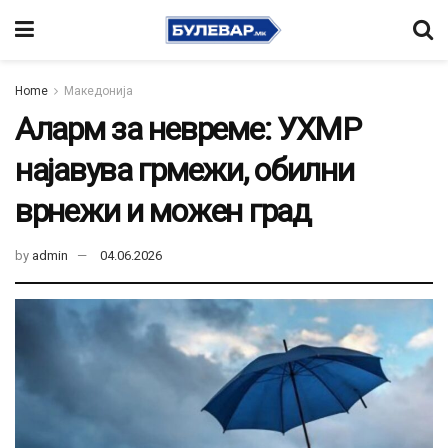
Home
Македонија
Аларм за невреме: УХМР
најавува грмежи, обилни
врнежи и можен град
by
admin
04.06.2026