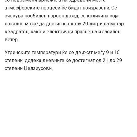
атмосферските процеси ќе бидат поизразени. Се
очекува пообилен пороен дожд, со количина која
локално може да достигне околу 20 литри на метар
квадратен, како и електрични празнења и засилен
ветер.
Утринските температури ќе се движат меѓу 9 и 16
степени, додека дневните ќе достигнат од 21 до 29
степени Целзиусови.