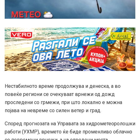
Нестабилното време продолжува и денеска, а во
повеќе региони се очекуваат врнежи од дожд
проследени со грмежи, при што локално е можна
појава на невреме со силен ветер и град.
Според прогнозата на Управата за хидрометеоролошки
работи (УХМР), времето ќе биде променливо облачно
со повремени врнежи, а на одредени места