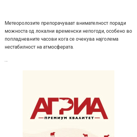
Метеоролозите препорачуваат внимателност поради
можноста од локални временски непогоди, особено во
попладневните часови кога се очекува најголема
нестабилност на атмосферата.
…