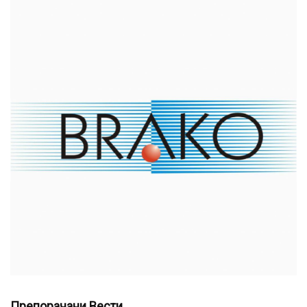
Препорачани Вести