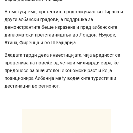
Во меѓувреме, протестите продолжуваат во Тирана и
други албански градови, а поддршка за
демонстрантите беше изразена и пред албанските
дипломатски претставништва во Лондон, Њујорк,
Атина, Фиренца и во Швајцарија.
Владата тврди дека инвестицијата, чија вредност се
проценува на повеќе од четири милијарди евра, ќе
придонесе за значителен економски раст и ќе ја
позиционира Албанија меѓу водечките туристички
дестинации во регионот.
…