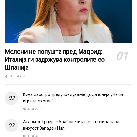
Мелони не попушта пред Мадрид:
Италија ги задржува контролите со
Шпанија
0 SHARES
Кина со остро предупредување до Јапонија: „Не си
играјте со оган“
0 SHARES
Аларм во Грција: 65 заболени и шест починати од
вирусот Западен Нил
0 SHARES