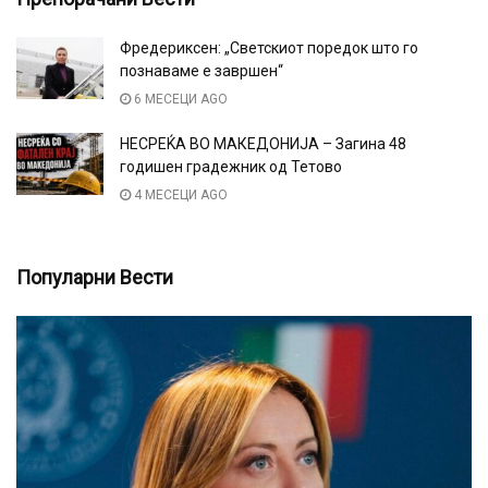
Фредериксен: „Светскиот поредок што го
познаваме е завршен“
6 МЕСЕЦИ AGO
НЕСРЕЌА ВО МАКЕДОНИЈА – Загина 48
годишен градежник од Тетово
4 МЕСЕЦИ AGO
Популарни Вести