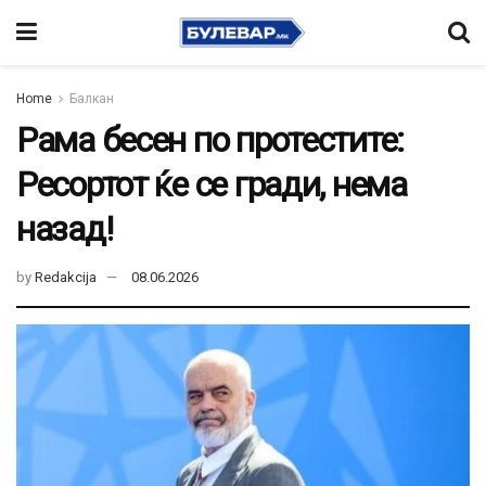
Home
Балкан
Рама бесен по протестите:
Ресортот ќе се гради, нема
назад!
by
Redakcija
08.06.2026