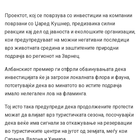
Проектот, кој се поврзува со инвестиции на компании
поврзани со Џаред Кушнер, предизвика силни
реакции кај дел од јавноста и еколошките организации,
кои предупредуваат на можни негативни последици
врз животната средина и заштитените природни
подрачја во регионот на Зврнец.
Албанскиот премиер ги отфрли обвинувањата дека
инвестицијата ќе ја загрози локалната флора и фауна,
потсетувајќи дека во минатото во истите подрачја
имало нелегален лов на фламинга.
Тој исто така предупреди дека продолжените протести
можат да влијаат врз туристичката сезона, посочувајќи
дека веќе има сигнали за откажување на резервации
во туристичките центри на југот од земјата, меѓу кои
Саранда, Валона и Химара.