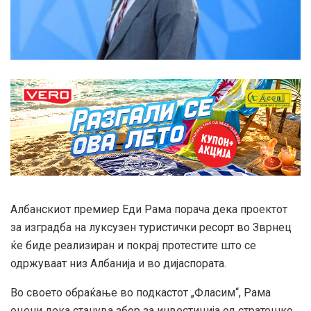
Албанскиот премиер Еди Рама порача дека проектот
за изградба на луксузен туристички ресорт во Зврнец
ќе биде реализиран и покрај протестите што се
одржуваат низ Албанија и во дијаспората.
Во своето обраќање во подкастот „Фласим“, Рама
оцени дека станува збор за инвестиција од стратешко