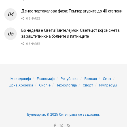
Денес портокалова фаза: Температурите до 40 степени
0 SHARES
Во недела е Свети Пантелејмон: Светецот кој се смета
за заштитник на болните и патниците
0 SHARES
Македонија
Економија
Република
Балкан
Свет
Црна Хроника
Скопје
Технологија
Спорт
Импресум
Булевар.мк © 2025 Сите права се задржани.