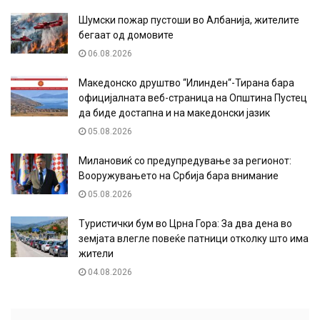
Шумски пожар пустоши во Албанија, жителите
бегаат од домовите
06.08.2026
Македонско друштво “Илинден“-Тирана бара
официјалната веб-страница на Општина Пустец
да биде достапна и на македонски јазик
05.08.2026
Милановиќ со предупредување за регионот:
Вооружувањето на Србија бара внимание
05.08.2026
Туристички бум во Црна Гора: За два дена во
земјата влегле повеќе патници отколку што има
жители
04.08.2026