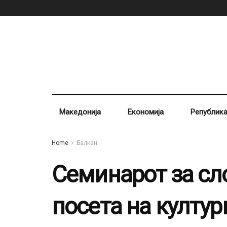
Македонија
Економија
Републик
Home
Балкан
Семинарот за сл
посета на култу