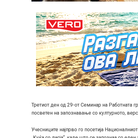
Третиот ден од 29-от Семинар на Работната 
посветен на запознавање со културното, верс
Учесниците најпрво го посетија Националнио
„Куќа со лисја“, каде што се запознаа со еден