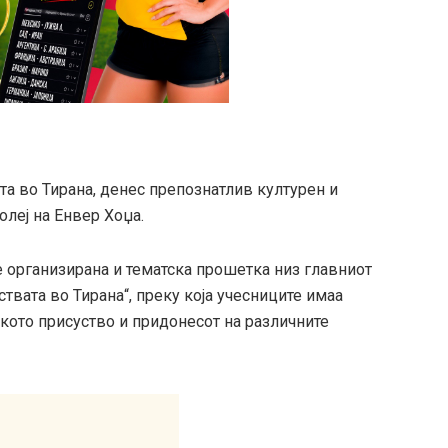
а во Тирана, денес препознатлив културен и
олеј на Енвер Хоџа.
 организирана и тематска прошетка низ главниот
ствата во Тирана“, преку која учесниците имаа
кото присуство и придонесот на различните