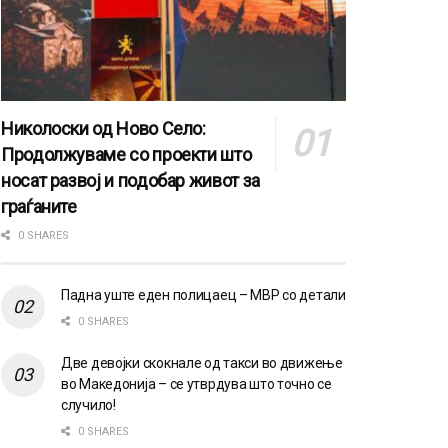
Николоски од Ново Село:
Продолжуваме со проекти што
носат развој и подобар живот за
граѓаните
0 SHARES
Падна уште еден полицаец – МВР со детали
0 SHARES
Две девојки скокнале од такси во движење
во Македонија – се утврдува што точно се
случило!
0 SHARES