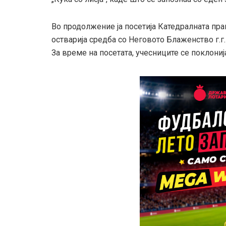
Во продолжение ја посетија Катедралната пр
остварија средба со Неговото Блаженство г.г.
За време на посетата, учесниците се поклони