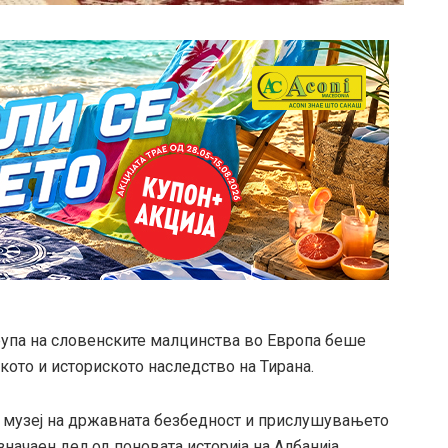
група на словенските малцинства во Европа беше
кото и историското наследство на Тирана.
т музеј на државната безбедност и прислушувањето
 значаен дел од поновата историја на Албанија.