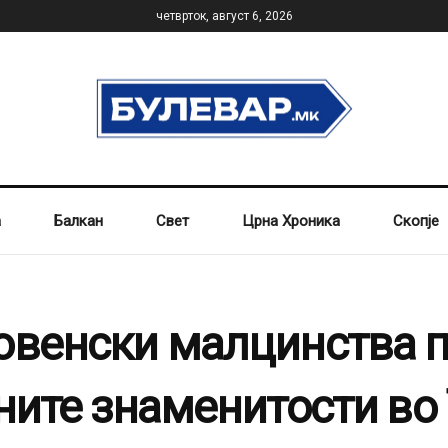
четврток, август 6, 2026
а
Балкан
Свет
Црна Хроника
Скопје
овенски малцинства 
рните знаменитости во