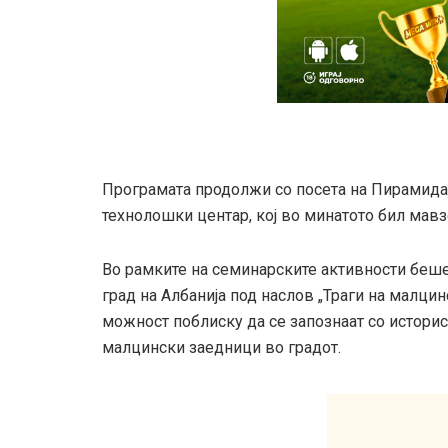
Програмата продолжи со посета на Пирамидат
технолошки центар, кој во минатото бил мавз
Во рамките на семинарските активности беше
град на Албанија под наслов „Траги на малцин
можност поблиску да се запознаат со историс
малцински заедници во градот.