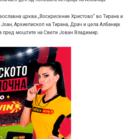
авославна црква „Воскресение Христово“ во Тирана и
 Јоан, Архиепископ на Тирана, Драч и цела Албанија.
ја пред моштите на Свети Јован Владимир.