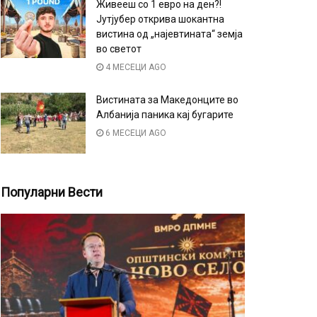
Живееш со 1 евро на ден?!
Јутјубер открива шокантна
вистина од „најевтината“ земја
во светот
4 МЕСЕЦИ AGO
Вистината за Македонците во
Албанија паника кај бугарите
6 МЕСЕЦИ AGO
Популарни Вести