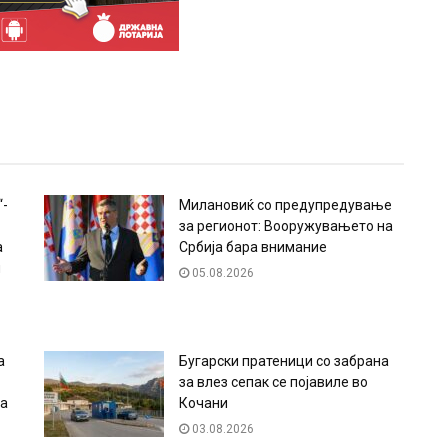
“-
Милановиќ со предупредување
-
за регионот: Вооружувањето на
а
Србија бара внимание
и
05.08.2026
а
Бугарски пратеници со забрана
за влез сепак се појавиле во
ма
Кочани
03.08.2026