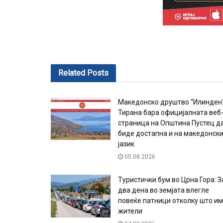
Related
Posts
Македонско друштво “Илинден
Тирана бара официјалната веб
страница на Општина Пустец д
биде достапна и на македонск
јазик
05.08.2026
Туристички бум во Црна Гора: З
два дена во земјата влегле
повеќе патници отколку што и
жители