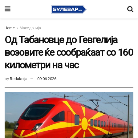
Home
Македонија
Од Табановце до Гевгелија
возовите ќе сообраќаат со 160
километри на час
by
Redakcija
09.06.2026