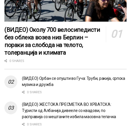
(ВИДЕО) Околу 700 велосипедисти
без облека возеа низ Берлин –
пораки за слобода на телото,
толеранција и климата
0 SHARES
(ВИДЕО) Орбан се опушти во Гуча: Труби, ракија, српска
музика и дружба
0 SHARES
(ВИДЕО) ЖЕСТОКА ПРЕСМЕТКА ВО ХРВАТСКА:
Туристи од Албанија дивееле со квадови, по
расправија со мештаните избила масовна тепачка
0 SHARES