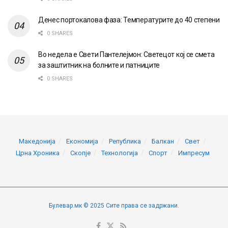
Денес портокалова фаза: Температурите до 40 степени
0 SHARES
Во недела е Свети Пантелејмон: Светецот кој се смета
за заштитник на болните и патниците
0 SHARES
Македонија
Економија
Република
Балкан
Свет
Црна Хроника
Скопје
Технологија
Спорт
Импресум
Булевар.мк © 2025 Сите права се задржани.