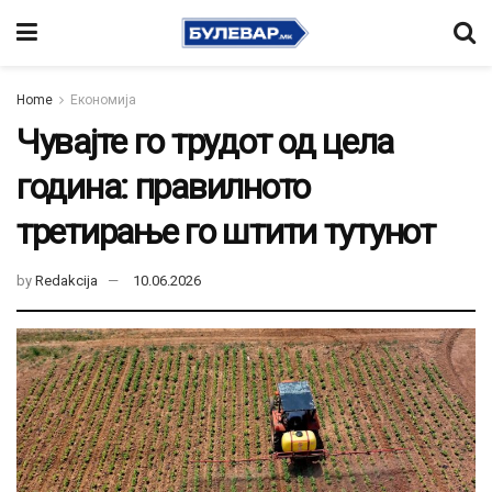
Home
Економија
Чувајте го трудот од цела
година: правилното
третирање го штити тутунот
by
Redakcija
10.06.2026