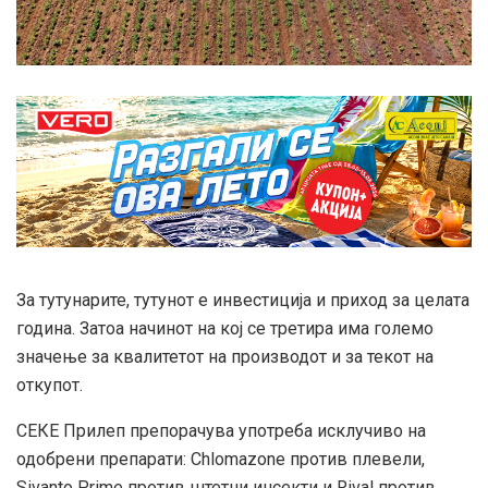
За тутунарите, тутунот е инвестиција и приход за целата
година. Затоа начинот на кој се третира има големо
значење за квалитетот на производот и за текот на
откупот.
СЕКЕ Прилеп препорачува употреба исклучиво на
одобрени препарати: Chlomazone против плевели,
Sivanto Prime против штетни инсекти и Rival против