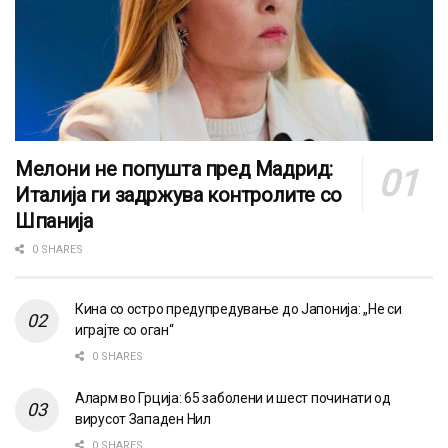
Мелони не попушта пред Мадрид:
Италија ги задржува контролите со
Шпанија
0 SHARES
Кина со остро предупредување до Јапонија: „Не си
играјте со оган“
0 SHARES
Аларм во Грција: 65 заболени и шест починати од
вирусот Западен Нил
0 SHARES