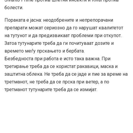
болести.
Пораката е јасна: неодобрените и непрепорачани
препарати можат сериозно да го нарушат квалитетот
на тутунот и да предизвикаат проблеми при откупот.
Затоа тутунарите треба да ги почитуваат дозите и
времето меѓу прскањето и бербата.
Безбедноста при работа е исто така важна. При
третирање треба да се користат ракавици, маска и
заштитна облека. Не треба да се јаде и пие за време на
третманот, не треба да се прска при ветер, а по
третманот тутунарите треба да се измијат.