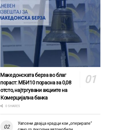
Македонската берза во благ
пораст: МБИ10 порасна за 0,08
отсто, најтргувани акциите на
Комерцијална банка
0 SHARES
Уапсени двајца крадци кои „оперирале“
само со луксузни автомобили