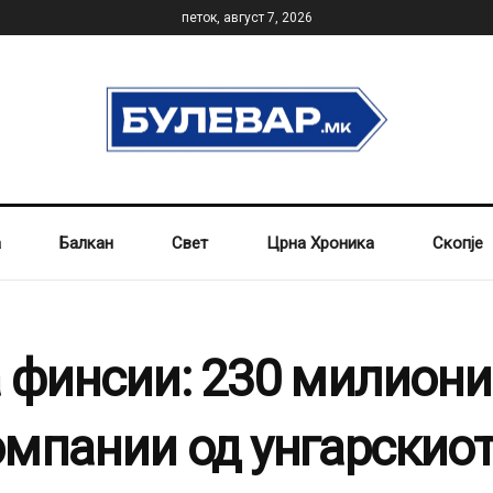
петок, август 7, 2026
а
Балкан
Свет
Црна Хроника
Скопје
 финсии: 230 милиони
мпании од унгарскиот