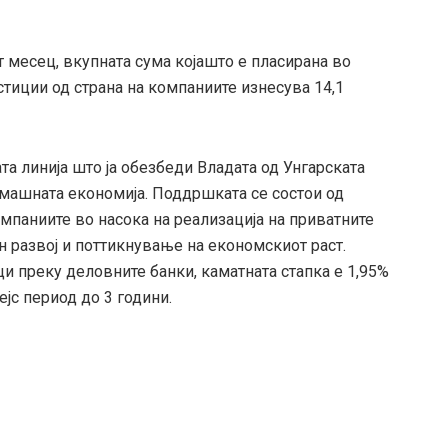
т месец, вкупната сума којашто е пласирана во
тиции од страна на компаниите изнесува 14,1
та линија што ја обезбеди Владата од Унгарската
машната економија. Поддршката се состои од
мпаниите во насока на реализација на приватните
н развој и поттикнување на економскиот раст.
ци преку деловните банки, каматната стапка е 1,95%
ејс период до 3 години.