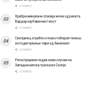
0 SHARES
Храбри минувачи спасија жена од реката
Вардар кај Камениот мост
0 SHARES
Скопјанец ограбен откако побарал помош
за подигнување пари од банкомат
0 SHARES
Регистрирани седум нови случаи на
Западнонилска треска во Скопје
0 SHARES