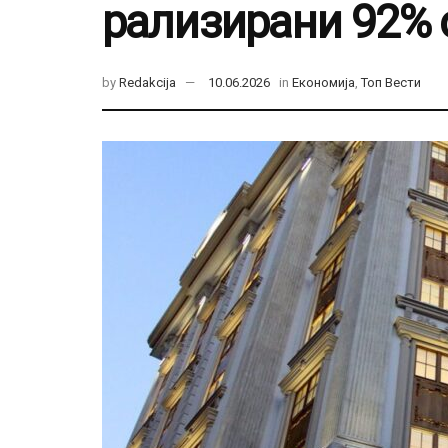
рализирани 92% 
by
Redakcija
10.06.2026
in
Економија
,
Топ Вести