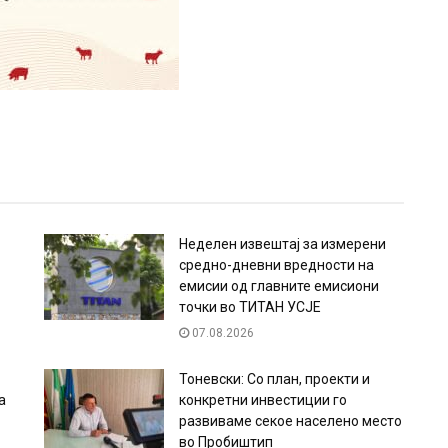
Неделен извештај за измерени
средно-дневни вредности на
емисии од главните емисиони
точки во ТИТАН УСЈЕ
07.08.2026
Тоневски: Со план, проекти и
а
конкретни инвестиции го
развиваме секое населено место
во Пробиштип