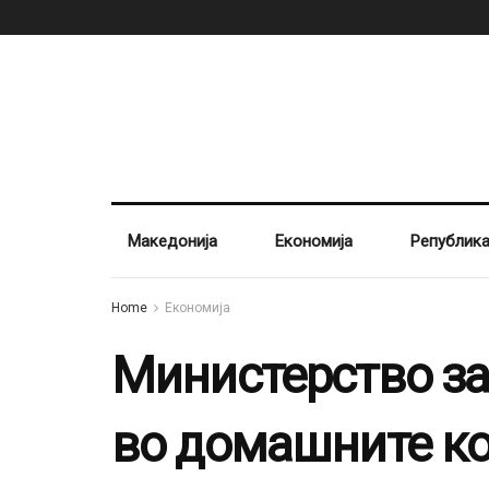
Македонија
Економија
Републик
Home
Економија
Министерство за
во домашните ко