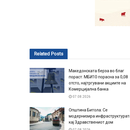
Related
Posts
Македонската берза во благ
пораст: МБИ10 порасна за 0,08
отсто, најтргувани акциите на
Комерцијална банка
07.08.2026
Општина Битола: Се
модернизира инфраструктурат
кај Здравствениот дом
07.08.2026