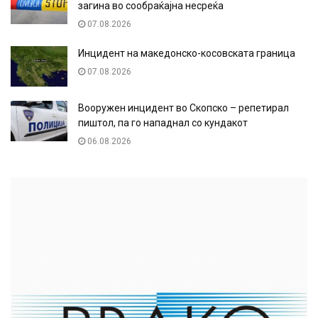
загина во сообраќајна несреќа
07.08.2026
Инцидент на македонско-косовската граница
07.08.2026
Вооружен инцидент во Скопско – репетирал
пиштол, па го нападнал со кундакот
06.08.2026