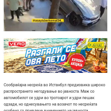
Сообраќајна несреќа во Истанбул предизвика широко
распространето негодување во јавноста. Маж со
автомобилот се удри во тротоарот и удри пешак
одзади, но однесувањето на возачот по несреќата
особено го привлече вниманието на јавноста.