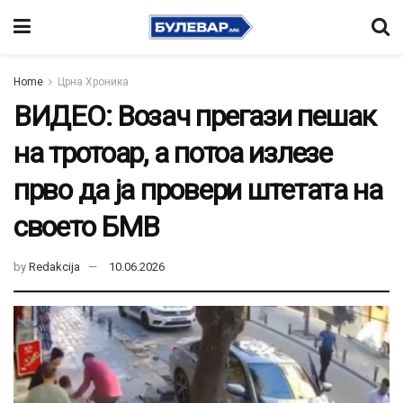
Home
Црна Хроника
ВИДЕО: Возач прегази пешак
на тротоар, а потоа излезе
прво да ја провери штетата на
своето БМВ
by
Redakcija
10.06.2026