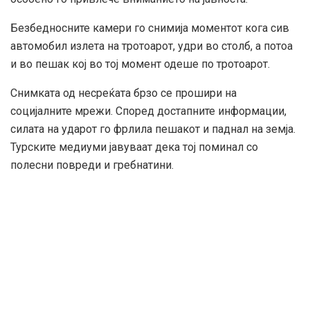
Безбедносните камери го снимија моментот кога сив
автомобил излета на тротоарот, удри во столб, а потоа
и во пешак кој во тој момент одеше по тротоарот.
Снимката од несреќата брзо се прошири на
социјалните мрежи. Според достапните информации,
силата на ударот го фрлила пешакот и паднал на земја.
Турските медиуми јавуваат дека тој поминал со
полесни повреди и гребнатини.