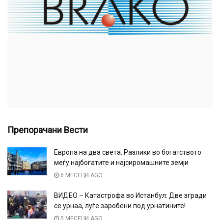
Препорачани Вести
Европа на два света: Разлики во богатството
меѓу најбогатите и најсиромашните земји
6 МЕСЕЦИ AGO
ВИДЕО – Катастрофа во Истанбул: Две згради
се урнаа, луѓе заробени под урнатините!
5 МЕСЕЦИ AGO