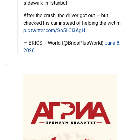
sidewalk in Istanbul
After the crash, the driver got out — but
checked his car instead of helping the victim
pic.twitter.com/So5LCi3AgH
— BRICS + World (@BricsPlusWorld)
June 8,
2026
…