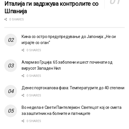
Италија ги задржува контролите со
Шпанија
0 SHARES
Кина со остро предупредување до Јапонија: „Не си
играјте со оган“
0 SHARES
Аларм во Грција: 65 заболени и шест починати од
вирусот Западен Нил
0 SHARES
Денес портокалова фаза: Температурите до 40 степени
0 SHARES
Во недела е Свети Пантелејмон: Светецот кој се смета
за заштитник на болните и патниците
0 SHARES