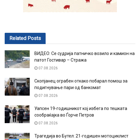
Related
Posts
ВИДЕО: Се судрија патничко возило и камион на
патот Гостивар – Стража
07.08.2026
Скопјанец ограбен откако побарал помош за
подигнување пари од банкомат
07.08.2026
Уапсен 19-годишникот кој избега по тешката
сообраќајка во Ѓорче Петров
07.08.2026
Трагедија во Бутел: 21-годишен мотоциклист