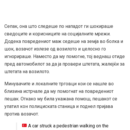
Сепак, она што следеше по нападот ги шокираше
сведоците и корисниците на социјалните мрежи.
Додека повредениот маж седеше на земја во болка и
шок, возачот излезе од возилото и целосно го
игнорираше. Наместо да му помогне, тој веднаш отиде
пред автомобилот за да ја провери штетата, жалејќи за
штетата на возилото.
Минувачите и локалните трговци кои се нашле во
близина истрчале да му помогнат на повредениот
пешак. Откако му била укажана помош, пешакот се
упатил кон полициската станица и поднел пријава
против возачот.
A car struck a pedestrian walking on the