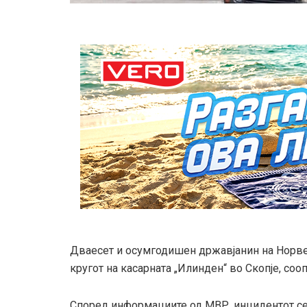
Дваесет и осумгодишен државјанин на Норве
кругот на касарната „Илинден“ во Скопје, со
Според информациите од МВР, инцидентот се 