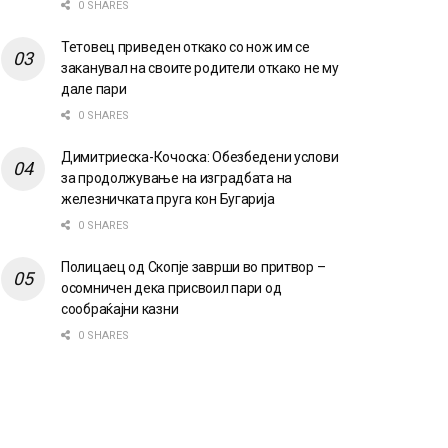
0 SHARES
Тетовец приведен откако со нож им се
заканувал на своите родители откако не му
дале пари
0 SHARES
Димитриеска-Кочоска: Обезбедени услови
за продолжување на изградбата на
железничката пруга кон Бугарија
0 SHARES
Полицаец од Скопје заврши во притвор –
осомничен дека присвоил пари од
сообраќајни казни
0 SHARES