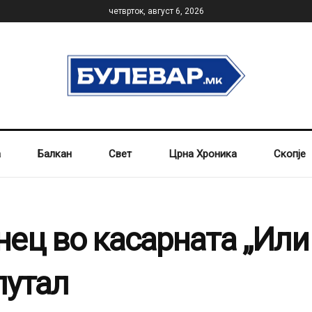
четврток, август 6, 2026
а
Балкан
Свет
Црна Хроника
Скопје
ец во касарната „Или
лутал