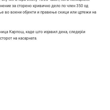
мнение за сторено кривично дело по член 350 од
е во воени објекти и правење скици или цртежи на
ица Карпош, каде што изјавил дека, следејќи
сторот на касарната.