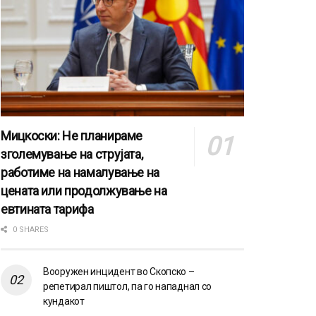
Мицкоски: Не планираме
зголемување на струјата,
работиме на намалување на
цената или продолжување на
евтината тарифа
0 SHARES
Вооружен инцидент во Скопско –
репетирал пиштол, па го нападнал со
кундакот