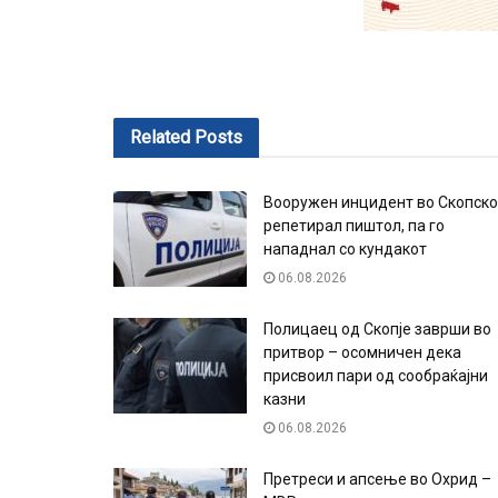
Related
Posts
Вооружен инцидент во Скопско
репетирал пиштол, па го
нападнал со кундакот
06.08.2026
Полицаец од Скопје заврши во
притвор – осомничен дека
присвоил пари од сообраќајни
казни
06.08.2026
Претреси и апсење во Охрид –