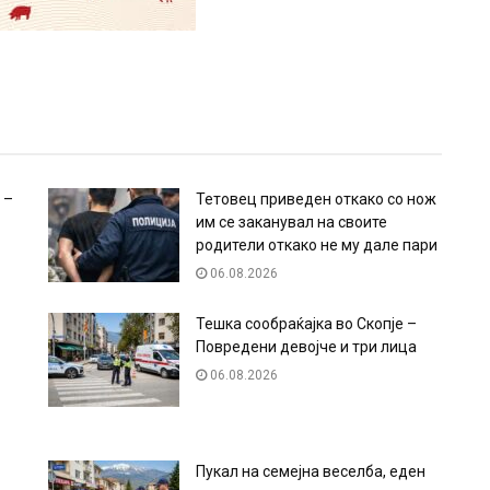
 –
Тетовец приведен откако со нож
им се заканувал на своите
родители откако не му дале пари
06.08.2026
Тешка сообраќајка во Скопје –
Повредени девојче и три лица
06.08.2026
Пукал на семејна веселба, еден