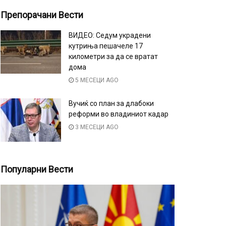
Препорачани Вести
ВИДЕО: Седум украдени
кутриња пешачеле 17
километри за да се вратат
дома
5 МЕСЕЦИ AGO
Вучиќ со план за длабоки
реформи во владиниот кадар
3 МЕСЕЦИ AGO
Популарни Вести