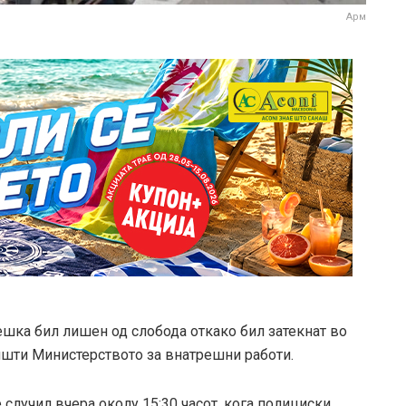
Арм
шка бил лишен од слобода откако бил затекнат во
општи Министерството за внатрешни работи.
случил вчера околу 15:30 часот, кога полициски