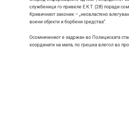
службеници го привеле Е.К.Т. (28) поради со
Кривичниот законик – „неовластено влегувањ
воени објекти и борбени средства“.
Осомничениот е задржан во Полициската стан
координати на мапа, по грешка влегол во про