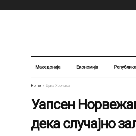
Македонија
Економија
Републик
Home
Црна Хроника
Уапсен Норвежан
дека случајно за