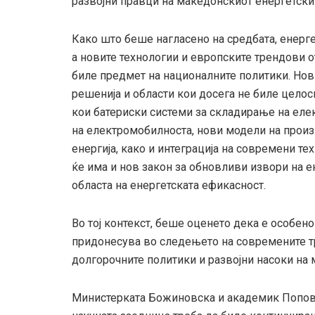
развојни правци на македонскиот енергетски
Како што беше нагласено на средбата, енерге
а новите технологии и европските трендови 
биле предмет на националните политики. Но
решенија и области кои досега не биле цело
кои батериски системи за складирање на елек
на електромобилноста, нови модели на произ
енергија, како и интеграција на современи те
ќе има и нов закон за обновливи извори на ен
областа на енергетската ефикасност.
Во тој контекст, беше оценето дека е особено
придонесува во следењето на современите т
долгорочните политики и развојни насоки на 
Министерката Божиновска и академик Попов с