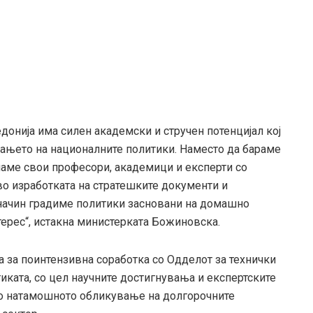
донија има силен академски и стручен потенцијал кој
рањето на националните политики. Наместо да бараме
аме свои професори, академици и експерти со
во изработката на стратешките документи и
ј начин градиме политики засновани на домашно
терес“, истакна министерката Божиновска.
 за поинтензивна соработка со Одделот за технички
иката, со цел научните достигнувања и експертските
во натамошното обликување на долгорочните