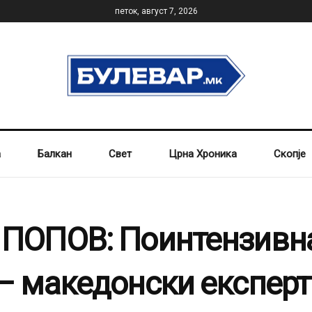
петок, август 7, 2026
а
Балкан
Свет
Црна Хроника
Скопје
ОПОВ: Поинтензивна 
македонски експерти