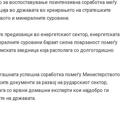
но за воспоставување поинтензивна соработка меѓу
уција во државата во креирањето на стратешките
твото и минералните суровини.
е предизвици во енергетскиот сектор, енергетската
ралните суровини бараат силна поврзаност помеѓу
емската заедница која располага со долгогодишно
гашната успешна соработка помеѓу Министерството
ите документи за развој на рударскиот сектор,
га со врвни домашни експерти кои најдобро ги
ите на државата.