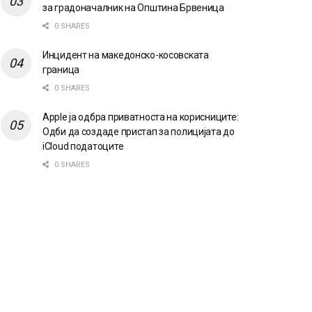
за градоначалник на Општина Брвеница
0 SHARES
Инцидент на македонско-косовската
граница
0 SHARES
Apple ја одбра приватноста на корисниците:
Одби да создаде пристап за полицијата до
iCloud податоците
0 SHARES