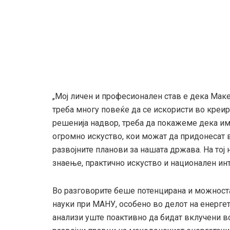
„Мој личен и професионален став е дека Маке
треба многу повеќе да се искористи во креи
решенија надвор, треба да покажеме дека им
огромно искуство, кои можат да придонесат 
развојните планови за нашата држава. На то
знаење, практично искуство и национален ин
Во разговорите беше потенцирана и можноста
науки при МАНУ, особено во делот на енергет
анализи уште поактивно да бидат вклучени 