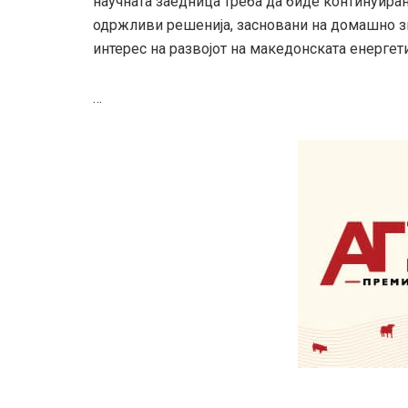
научната заедница треба да биде континуиран
одржливи решенија, засновани на домашно зн
интерес на развојот на македонската енергет
…