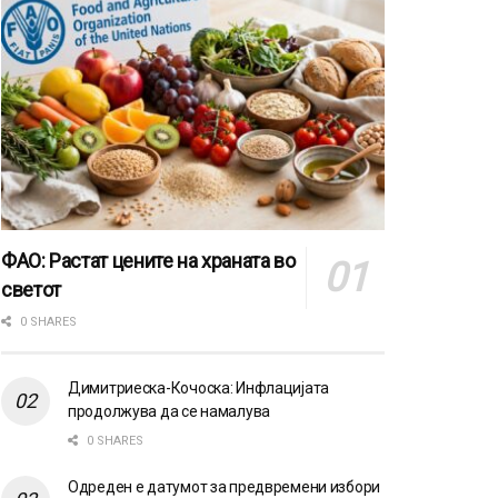
ФАО: Растат цените на храната во
светот
0 SHARES
Димитриеска-Кочоска: Инфлацијата
продолжува да се намалува
0 SHARES
Одреден е датумот за предвремени избори