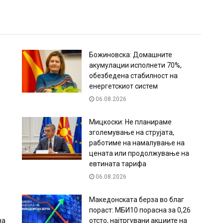
Божиновска: Домашните
акумулации исполнети 70%,
обезбедена стабилност на
енергетскиот систем
06.08.2026
Мицкоски: Не планираме
зголемување на струјата,
работиме на намалување на
цената или продолжување на
евтината тарифа
06.08.2026
Македонската берза во благ
пораст: МБИ10 порасна за 0,26
на
отсто, најтргувани акциите на