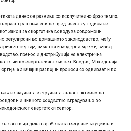
 сектор.
тиката денес се развива со исклучително брзо темпо,
отвораат прашања кои до пред неколку години не
виот Закон за енергетика воведува современи
сно регулирани во домашното законодавство, меѓу
трична енергија, паметни и модерни мрежи, развој
водство, пренос и дистрибуција на електрична
хнологии во енергетскиот систем. Воедно, Македонија
ергија, а значајни развојни процеси се одвиваат и во
 важно научната и стручната јавност активно да
рендови и нивното соодветно вградување во
македонскиот енергетски сектор.
е согласија дека соработката меѓу институциите и