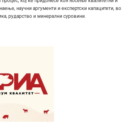
 процес, кој ќе придонесе кон носење квалитетни и
аење, научни аргументи и експертски капацитети, во
ика, рударство и минерални суровини.