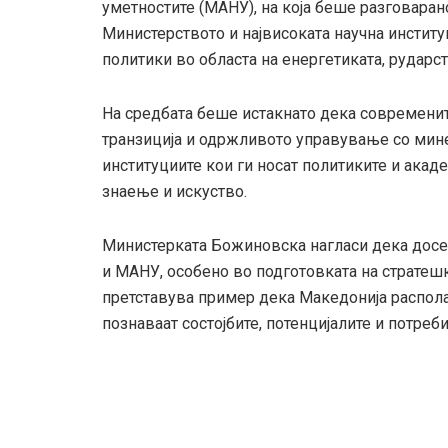
уметностите (МАНУ), на која беше разговара
Министерството и највисоката научна инстит
политики во областа на енергетиката, рударс
На средбата беше истакнато дека современит
транзиција и одржливото управување со мине
институциите кои ги носат политиките и акад
знаење и искуство.
Министерката Божиновска нагласи дека досе
и МАНУ, особено во подготовката на стратешк
претставува пример дека Македонија распола
познаваат состојбите, потенцијалите и потреб