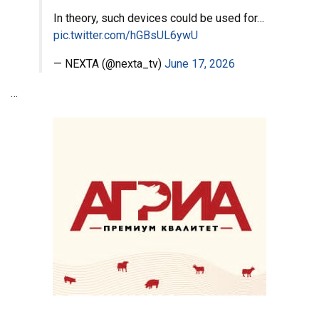
In theory, such devices could be used for…
pic.twitter.com/hGBsUL6ywU
— NEXTA (@nexta_tv)
June 17, 2026
…