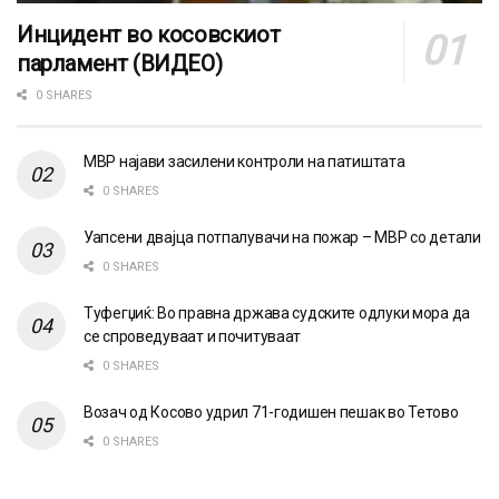
Инцидент во косовскиот
парламент (ВИДЕО)
0 SHARES
МВР најави засилени контроли на патиштата
0 SHARES
Уапсени двајца потпалувачи на пожар – МВР со детали
0 SHARES
Туфегџиќ: Во правна држава судските одлуки мора да
се спроведуваат и почитуваат
0 SHARES
Возач од Косово удрил 71-годишен пешак во Тетово
0 SHARES