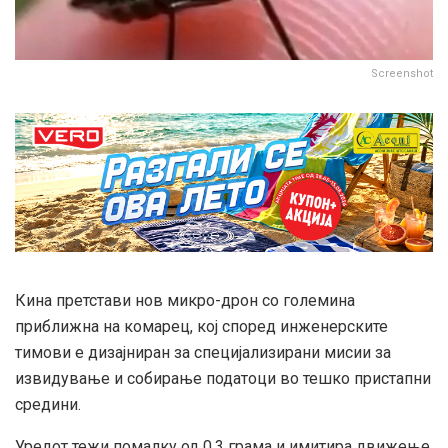
Screenshot
Кина претстави нов микро-дрон со големина
приближна на комарец, кој според инженерските
тимови е дизајниран за специјализирани мисии за
извидување и собирање податоци во тешко пристапни
средини.
Уредот тежи помалку од 0,3 грама и имитира движење