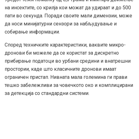
на инсектите, со крилја кои можат да удираат и до 500
пати во секунда. Поради своите мали димензии, може
да носи минијатурни сензори за набљудување и
собирање информации.
Според техничките карактеристики, ваквите микро-
дронови би можеле да се користат за дискретно
прибирање податоци во урбани средини и внатрешни
простории, каде што класичните дронови имаат
ограничен пристап. Нивната мала големина ги прави
тешко забележливи за човечкото око и комплицирани
за детекција со стандардни системи.