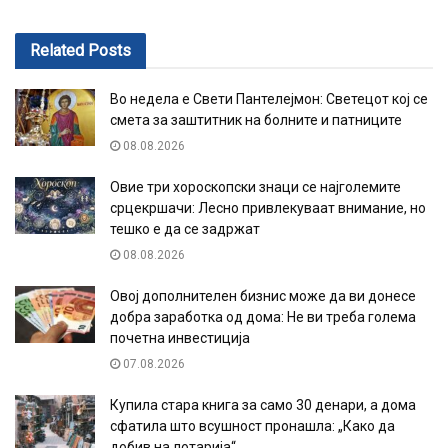
Related
Posts
Во недела е Свети Пантелејмон: Светецот кој се
смета за заштитник на болните и патниците
08.08.2026
Овие три хороскопски знаци се најголемите
срцекршачи: Лесно привлекуваат внимание, но
тешко е да се задржат
08.08.2026
Овој дополнителен бизнис може да ви донесе
добра заработка од дома: Не ви треба голема
почетна инвестиција
07.08.2026
Купила стара книга за само 30 денари, а дома
сфатила што всушност пронашла: „Како да
добив на лотарија“