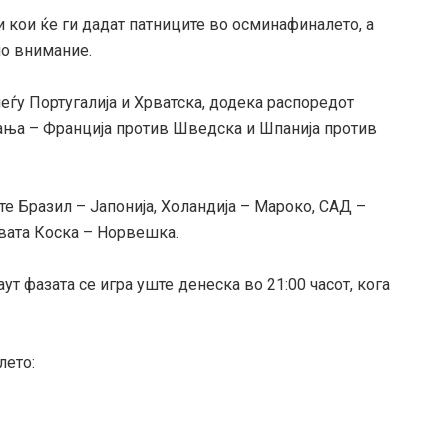
 кои ќе ги дадат патниците во осминафиналето, а
мо внимание.
меѓу Португалија и Хрватска, додека распоредот
ања – Франција против Шведска и Шпанија против
е Бразил – Јапонија, Холандија – Мароко, САД –
овата Коска – Норвешка.
ут фазата се игра уште денеска во 21:00 часот, кога
лето: