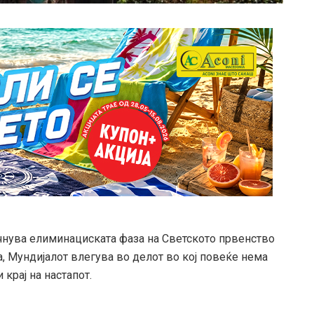
чнува елиминациската фаза на Светското првенство
, Мундијалот влегува во делот во кој повеќе нема
 крај на настапот.