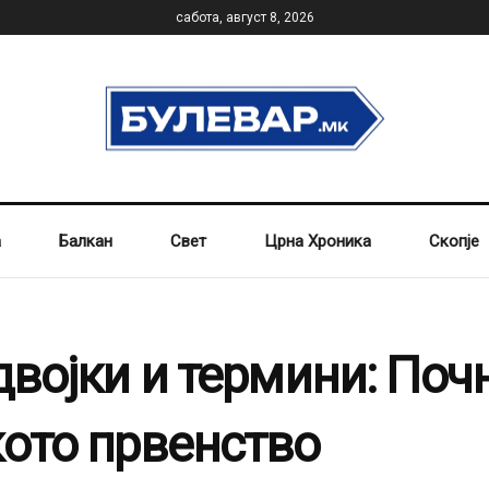
сабота, август 8, 2026
а
Балкан
Свет
Црна Хроника
Скопје
двојки и термини: Поч
кото првенство