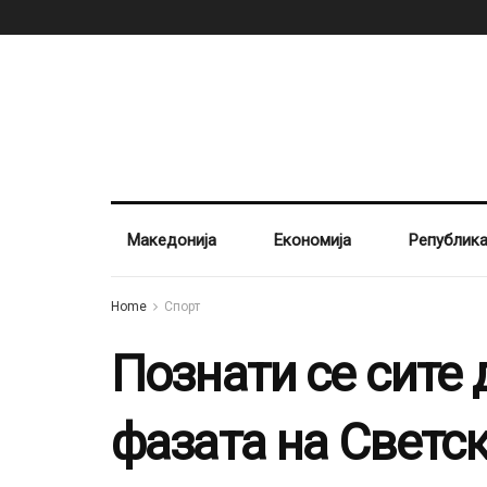
Македонија
Економија
Републик
Home
Спорт
Познати се сите 
фазата на Светс