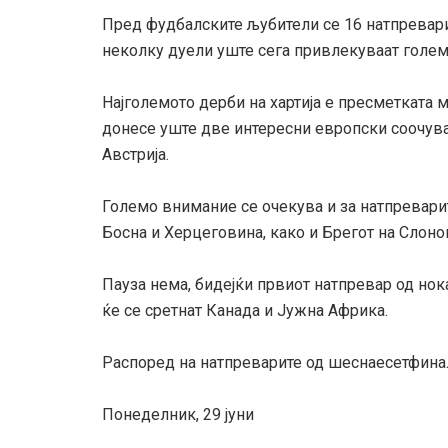
Пред фудбалските љубители се 16 натпревари
неколку дуели уште сега привлекуваат голе
Најголемото дерби на хартија е пресметката 
донесе уште две интересни европски соочув
Австрија.
Големо внимание се очекува и за натпреварит
Босна и Херцеговина, како и Брегот на Слон
Пауза нема, бидејќи првиот натпревар од нока
ќе се сретнат Канада и Јужна Африка.
Распоред на натпреварите од шеснаесетфина
Понеделник, 29 јуни