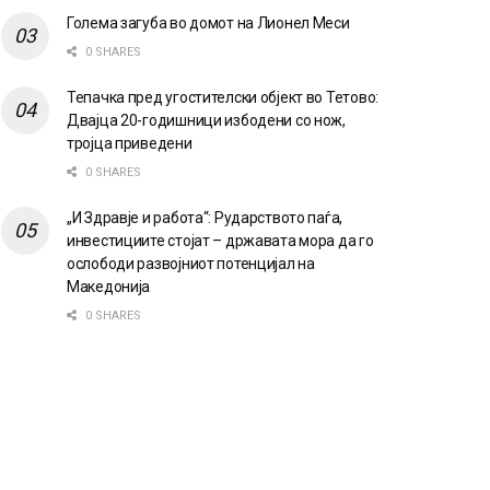
Голема загуба во домот на Лионел Меси
0 SHARES
Тепачка пред угостителски објект во Тетово:
Двајца 20-годишници избодени со нож,
тројца приведени
0 SHARES
„И Здравје и работа“: Рударството паѓа,
инвестициите стојат – државата мора да го
ослободи развојниот потенцијал на
Македонија
0 SHARES