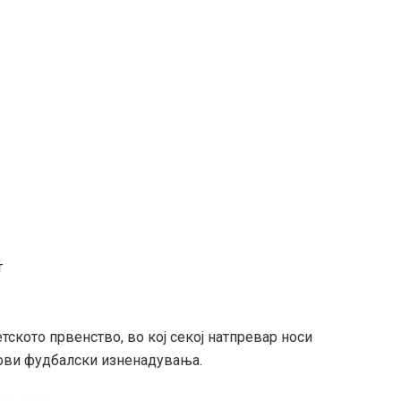
т
тското првенство, во кој секој натпревар носи
нови фудбалски изненадувања.