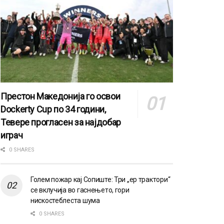
Престон Македонија го освои
Dockerty Cup по 34 години,
Тевере прогласен за најдобар
играч
0 SHARES
Голем пожар кај Сопиште: Три „ер трактори“
се вклучија во гаснењето, гори
нискостеблеста шума
0 SHARES