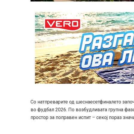
Со натпреварите од шеснаесетфиналето запо
во фудбал 2026. По возбудливата групна фаза
простор за поправен испит – секој пораз значи