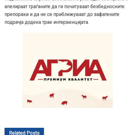
апелираат граѓаните да ги почитуваат безбедносните
препораки и да не се приближуваат до зафатените
подрачја додека трае интервенцијата.
Related
Posts