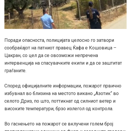
Поради опасноста, полицијата целосно го затвори
сообраќајот на патниот правец Ќафа е Кошовица –
Цакран, со цел да се овозможи непречена
интервенција на спасувачките екипи и да се заштитат
граѓаните.
Според официјалните информации, пожарот првично
избувнал во близина на местото викано „Азотик“ во
селото Дриз, по што, поттикнат од силниот ветер и
високите температури, брзо излегол од контрола.
Во гаснењето на пожарот се вклучени голем број