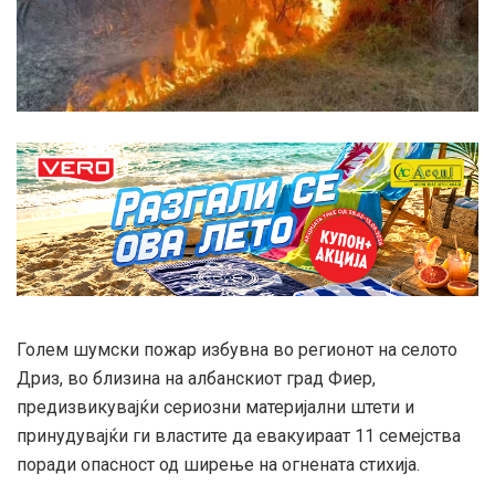
Голем шумски пожар избувна во регионот на селото
Дриз, во близина на албанскиот град Фиер,
предизвикувајќи сериозни материјални штети и
принудувајќи ги властите да евакуираат 11 семејства
поради опасност од ширење на огнената стихија.