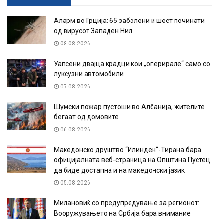
Аларм во Грција: 65 заболени и шест починати
од вирусот Западен Нил
08.08.2026
Уапсени двајца крадци кои „оперирале“ само со
луксузни автомобили
07.08.2026
Шумски пожар пустоши во Албанија, жителите
бегаат од домовите
06.08.2026
Македонско друштво “Илинден“-Тирана бара
официјалната веб-страница на Општина Пустец
да биде достапна и на македонски јазик
05.08.2026
Милановиќ со предупредување за регионот:
Вооружувањето на Србија бара внимание