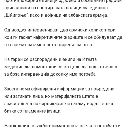
противпожарни единици од Фиер и соседните градови,
припадници на специјалната полициска единица
„Шќипоња“, како и војници на албанската армија.
Од воздух интервенираат два армиски хеликоптери
кои ги гаснат најкритичните жаришта и се обидуваат да
го спречат натамошното ширење на огнот.
На терен се распоредени и екипи на Итната
медицинска помош, кои се во целосна подготвеност
за брза интервенција доколку има потреба.
Засега нема официјални информации за повредени
или загинати лица, но материјалната штета е
значителна, а пожарникарите и натаму водат тешка
битка со пламените јазици.
Надлежните служби внимателно ја следат состојбата и