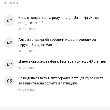
0 SHARES
Кина со остро предупредување до Јапонија: „Не си
играјте со оган“
0 SHARES
Аларм во Грција: 65 заболени и шест починати од
вирусот Западен Нил
0 SHARES
Денес портокалова фаза: Температурите до 40 степени
0 SHARES
Во недела е Свети Пантелејмон: Светецот кој се смета
за заштитник на болните и патниците
0 SHARES