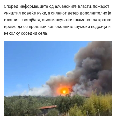
Според информациите од албанските власти, пожарот
уништил повеќе куќи, а силниот ветер дополнително ја
влошил состојбата, овозможувајќи пламенот за кратко
време да се прошири кон околните шумски подрачја и
неколку соседни села.