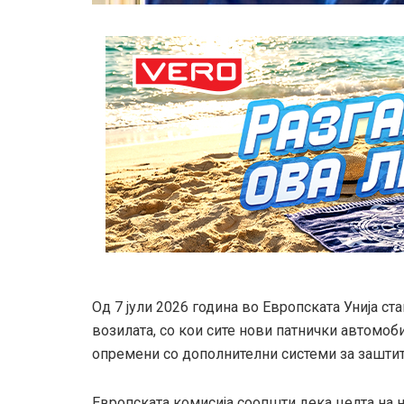
Од 7 јули 2026 година во Европската Унија ст
возилата, со кои сите нови патнички автомоб
опремени со дополнителни системи за заштита
Европската комисија соопшти дека целта на 