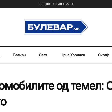
четврток, август 6, 2026
а
Балкан
Свет
Црна Хроника
Скопје
омобилите од темел: О
то