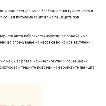
 и нови тестирања за безбедност на гумите, како и
а со цел поголема заштита на пешаците при
дерната автомобилска технологија сè повеќе има
бено во спречување на несреќи во кои се вклучени
ија на ЕУ за развој на интелигентни и побезбедни
смртноста и тешките повреди на европските патишта