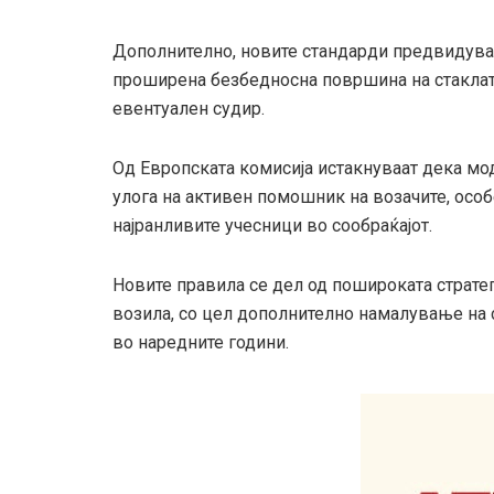
Дополнително, новите стандарди предвидуваат
проширена безбедносна површина на стаклат
евентуален судир.
Од Европската комисија истакнуваат дека мо
улога на активен помошник на возачите, осо
најранливите учесници во сообраќајот.
Новите правила се дел од пошироката стратег
возила, со цел дополнително намалување на 
во наредните години.