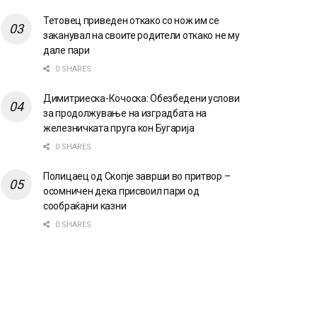
Тетовец приведен откако со нож им се
заканувал на своите родители откако не му
дале пари
0 SHARES
Димитриеска-Кочоска: Обезбедени услови
за продолжување на изградбата на
железничката пруга кон Бугарија
0 SHARES
Полицаец од Скопје заврши во притвор –
осомничен дека присвоил пари од
сообраќајни казни
0 SHARES