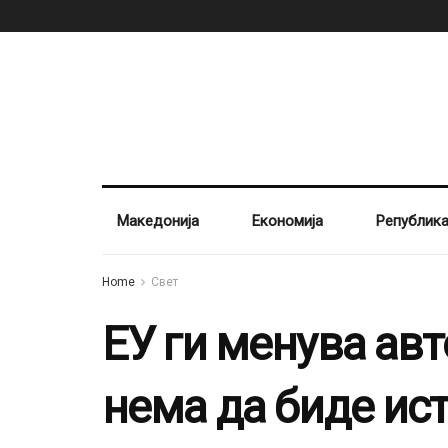
Македонија
Економија
Републик
Home
Свет
ЕУ ги менува авт
нема да биде ис