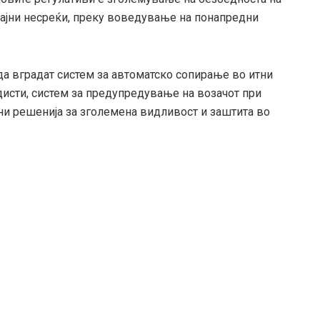
ќајни несреќи, преку воведување на понапредни
да вградат систем за автоматско сопирање во итни
дисти, систем за предупредување на возачот при
и решенија за зголемена видливост и заштита во