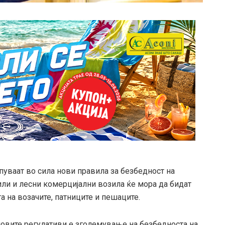
апуваат во сила нови правила за безбедност на
или и лесни комерцијални возила ќе мора да бидат
 на возачите, патниците и пешаците.
новите регулативи е зголемување на безбедноста на