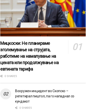
Мицкоски: Не планираме
зголемување на струјата,
работиме на намалување на
цената или продолжување на
евтината тарифа
0 SHARES
Вооружен инцидент во Скопско –
репетирал пиштол, па го нападнал со
кундакот
0 SHARES