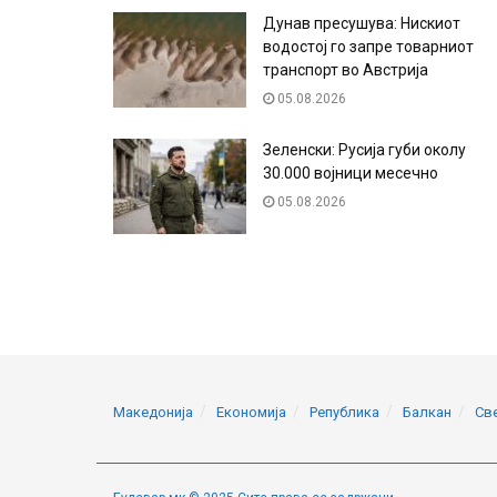
Дунав пресушува: Нискиот
водостој го запре товарниот
транспорт во Австрија
05.08.2026
Зеленски: Русија губи околу
30.000 војници месечно
05.08.2026
Македонија
Економија
Република
Балкан
Св