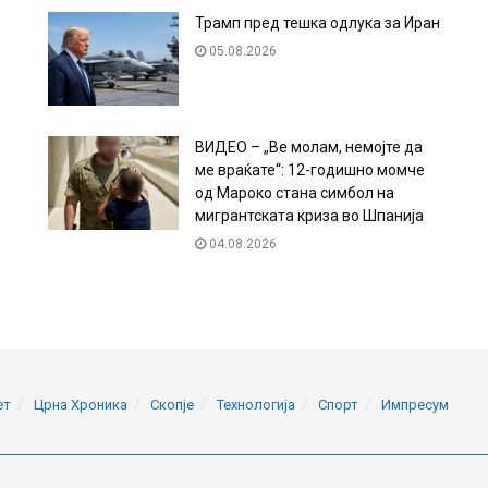
Трамп пред тешка одлука за Иран
05.08.2026
ВИДЕО – „Ве молам, немојте да
ме враќате“: 12-годишно момче
од Мароко стана симбол на
мигрантската криза во Шпанија
04.08.2026
ет
Црна Хроника
Скопје
Технологија
Спорт
Импресум