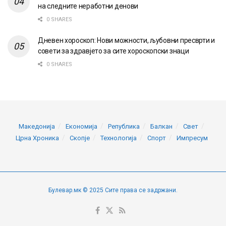
на следните неработни денови
0 SHARES
Дневен хороскоп: Нови можности, љубовни пресврти и
совети за здравјето за сите хороскопски знаци
0 SHARES
Македонија
Економија
Република
Балкан
Свет
Црна Хроника
Скопје
Технологија
Спорт
Импресум
Булевар.мк © 2025 Сите права се задржани.