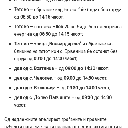
Тетово
– објектите кај „Еколог“ ќе бидат без струја
од
08:50 до 14:15 часот
;
Тетово
– населба
Блок 70
ќе биде без електрична
енергија од
08:50 до 14:15 часот
;
Тетово
– улица
„Вонвардарска“
и објектите во
близина на патот кон с. Брвеница ќе останат без
струја од
09:00 до 14:00 часот
;
дел од с. Вратница
– од
09:00 до 14:30 часот
;
дел од с. Челопек
– од
09:00 до 14:30 часот
;
дел од с. Волковија
– од
09:30 до 14:00 часот
;
дел од с. Долно Палчиште
– од
09:30 до 14:30
часот
.
Од надлежните апелираат граѓаните и правните
субјекти навреме да ги планираат своите активности и