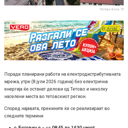
Тетово Блок 70
Поради планирани работи на електродистрибутивната
мрежа, утре (8 јули 2026 година) без електрична
енергија ќе останат делови од Тетово и неколку
населени места во тетовскиот регион.
Според најавата, прекините ќе се реализираат во
следните термини:
с. Боговиње
– од
08:45 до 14:30 часот
;