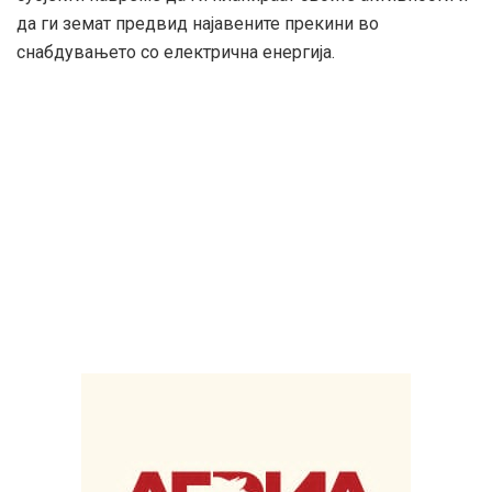
да ги земат предвид најавените прекини во
снабдувањето со електрична енергија.