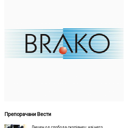
Препорачани Вести
Лишен од слобода скопјанец: кај него