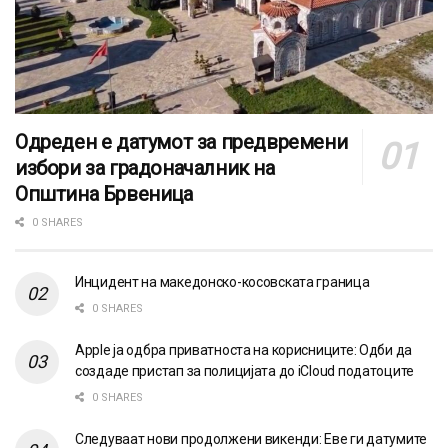
Одреден е датумот за предвремени
избори за градоначалник на
Општина Брвеница
0 SHARES
Инцидент на македонско-косовската граница
0 SHARES
Apple ја одбра приватноста на корисниците: Одби да
создаде пристап за полицијата до iCloud податоците
0 SHARES
Следуваат нови продолжени викенди: Еве ги датумите