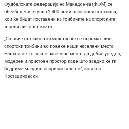
Фудбалската федерација на Македонија (ФФМ) се
обезбедени вкупно 2.400 нови пластични столчиња,
кои ќе бидат поставени на трибините на спортските
терени низ општината.
„Со овие столчиња комплетно ќе се опремат сите
спортски трибини во повеќе наши населени места.
Нашата цел е секое населено место да добие уреден,
модерен и пристоен простор каде што заедно ќе ги
бодриме младите спортски таленти“, истакна
Костадиновски.