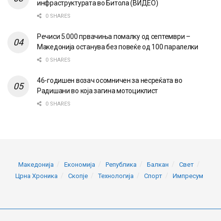
инфраструктурата во Битола (ВИДЕО)
0 SHARES
Речиси 5.000 првачиња помалку од септември –
Македонија останува без повеќе од 100 паралелки
0 SHARES
46-годишен возач осомничен за несреќата во
Радишани во која загина мотоциклист
0 SHARES
Македонија
Економија
Република
Балкан
Свет
Црна Хроника
Скопје
Технологија
Спорт
Импресум