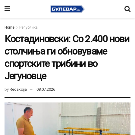
Home
Република
Костадиновски: Со 2.400 нови
столчиња ги обновуваме
спортските трибини во
Јегуновце
by
Redakcija
08.07.2026