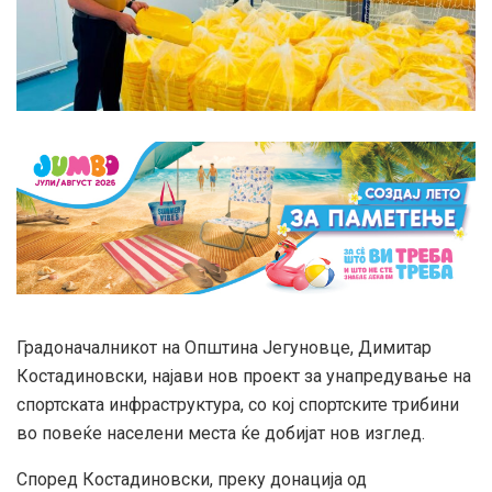
Градоначалникот на Општина Јегуновце, Димитар
Костадиновски, најави нов проект за унапредување на
спортската инфраструктура, со кој спортските трибини
во повеќе населени места ќе добијат нов изглед.
Според Костадиновски, преку донација од