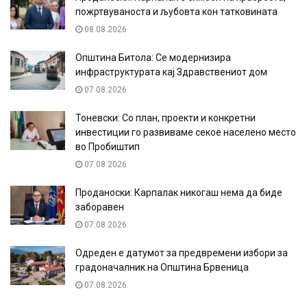
пожртвуваноста и љубовта кон татковината
08.08.2026
Општина Битола: Се модернизира
инфраструктурата кај Здравствениот дом
07.08.2026
Тоневски: Со план, проекти и конкретни
инвестиции го развиваме секое населено место
во Пробиштип
07.08.2026
Проданоски: Карпалак никогаш нема да биде
заборавен
07.08.2026
Одреден е датумот за предвремени избори за
градоначалник на Општина Брвеница
07.08.2026