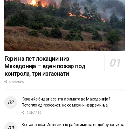
Гори на пет локации низ
Македонија – еден пожар под
контрола, три изгаснати
0 SHARES
Какви ќе бидат есента и зимата во Македонија?
Потопло од просекот, но со можни невремиња
0 SHARES
Коњановски: Интензивно работиме на подобрување на