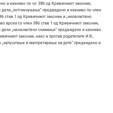
но и казниво по чл. 386 од Кривичниот законик,
 дела „поттикнување“ предвидено и казниво по член
86 став 1 од Кривичниот законик и „неовластено
о врска со член 386 став 1 од Кривичниот законик,
о дело „неовластено снимање“ предвидено и казниво
ривичниот законик, како и против родителите И.В.,
дело „запуштање и малтретирање на дете“ предвидено и