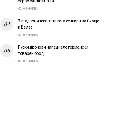
хороскопски знаци
0 SHARES
Западнонилската треска се шири во Скопје
и Велес
0 SHARES
Руски дронови нападнале германски
товарен брод
0 SHARES