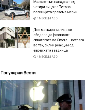
Малолетник нападнат од
четири лица во Тетово –
полицијата презема мерки
4 МЕСЕЦИ AGO
Две маскирани лица се
обиделе да ја запалат
синагогата во Скопје – истрага
во тек, силни реакции од
еврејската заедница
4 МЕСЕЦИ AGO
Популарни Вести