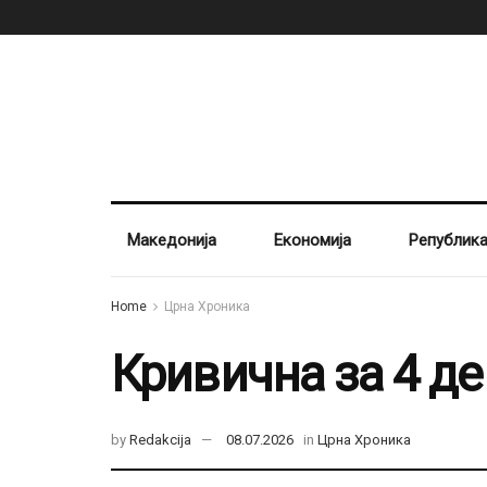
Македонија
Економија
Републик
Home
Црна Хроника
Кривична за 4 де
by
Redakcija
08.07.2026
in
Црна Хроника