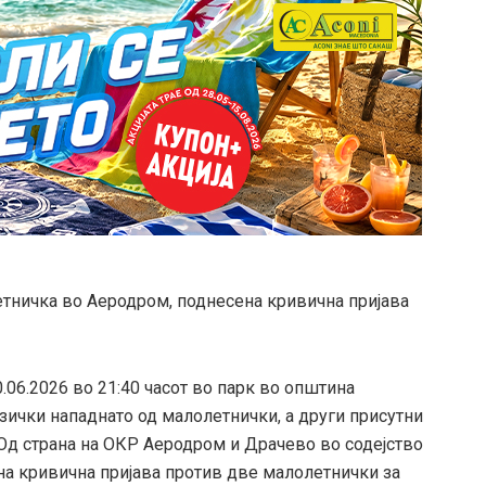
етничка во Аеродром, поднесена кривична пријава
0.06.2026 во 21:40 часот во парк во општина
зички нападнато од малолетнички, а други присутни
Од страна на ОКР Аеродром и Драчево во содејство
на кривична пријава против две малолетнички за