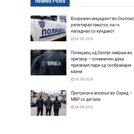
Related
Posts
Вооружен инцидент во Скопско
репетирал пиштол, па го
нападнал со кундакот
06.08.2026
Полицаец од Скопје заврши во
притвор – осомничен дека
присвоил пари од сообраќајни
казни
06.08.2026
Претреси и апсење во Охрид –
МВР со детали
06.08.2026