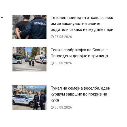
 –
Тетовец приведен откако со нож
им се заканувал на своите
родители откако не му дале пари
06.08.2026
Тешка сообраќајка во Скопје –
Повредени девојче и три лица
06.08.2026
Пукал на семејна веселба, еден
куршум завршил во покрив на
куќа
06.08.2026