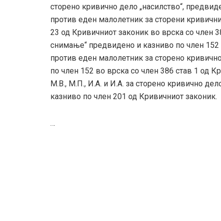
сторено кривично дело „насилство“, предвиде
против еден малолетник за сторени кривични
23 од Кривичниот законик во врска со член 3
снимање“ предвидено и казниво по член 152 в
против еден малолетник за сторено кривичн
по член 152 во врска со член 386 став 1 од К
М.В., М.П., И.А. и И.А. за сторено кривично 
казниво по член 201 од Кривичниот законик.
…