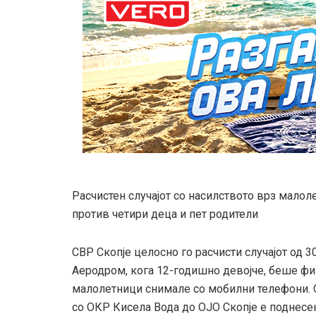
Расчистен случајот со насилството врз малол
против четири деца и пет родители
СВР Скопје целосно го расчисти случајот од 3
Аеродром, кога 12-годишно девојче, беше фи
малолетници снимале со мобилни телефони. 
со ОКР Кисела Вода до ОЈО Скопје е поднесе