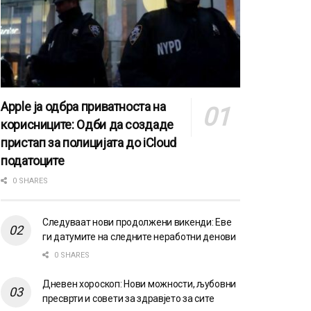
Apple ја одбра приватноста на
корисниците: Одби да создаде
пристап за полицијата до iCloud
податоците
0 SHARES
Следуваат нови продолжени викенди: Еве
ги датумите на следните неработни денови
0 SHARES
Дневен хороскоп: Нови можности, љубовни
пресврти и совети за здравјето за сите