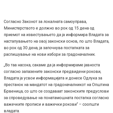
Согласно Законот за локалната самоуправа,
Министерството е должно во рок од 15 дена од
приемот на известувањето да ја информира Владата за
настапувањето на овој законски основ, по што Владата,
во рок од 30 дена, ја започнува постапката за
распишување на нови избори за градоначалник.
„Во таа насока, сакаме да ја информираме јавноста
согласно запазените законски предвидени рокови,
Владата ја усвои информацијата и донесе Одлука за
престанок на мандатот на градоначалникот на Општина
Брвеница, со што се создаваат законските предуслови
за спроведување на понатамошната постапка согласно
важечките прописи и важечки рокови“ – соопшти
владата.