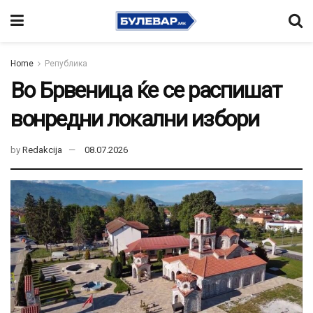
Home
Република
Во Брвеница ќе се распишат
вонредни локални избори
by
Redakcija
08.07.2026