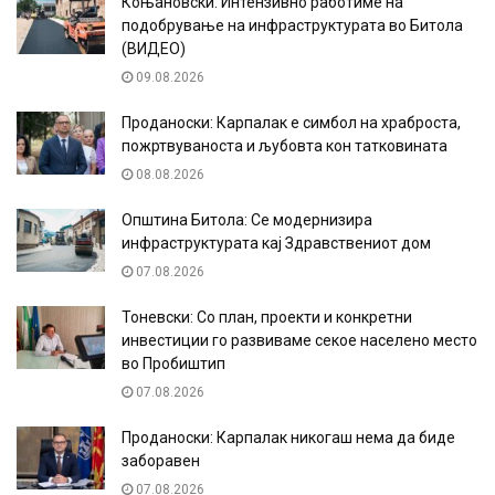
Коњановски: Интензивно работиме на
подобрување на инфраструктурата во Битола
(ВИДЕО)
09.08.2026
Проданоски: Карпалак е симбол на храброста,
пожртвуваноста и љубовта кон татковината
08.08.2026
Општина Битола: Се модернизира
инфраструктурата кај Здравствениот дом
07.08.2026
Тоневски: Со план, проекти и конкретни
инвестиции го развиваме секое населено место
во Пробиштип
07.08.2026
Проданоски: Карпалак никогаш нема да биде
заборавен
07.08.2026