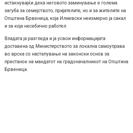
истакнувајќи дека неговото заминување е голема
загуба за семејството, пријателите, но и за жителите на
Општина Брвеница, која Илиевски неизмерно ја сакал
и за која несебично работел.
Владата ја разгледа и ја усвои информацијата
доставена од Министерството за локална самоуправа
во врска со настапување на законски основ за
престанок на мандатот на градоначалникот на Општина
Брвеница.