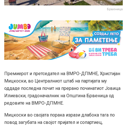
Брвеница
Премиерот и претседател на ВМРО-ДПМНЕ, Христијан
Мицкоски, во Централниот штаб на партијата му
оддаде последна почит на прерано починатиот Јовица
Илиевски, градоначалник на Општина Брвеница од
редовите на ВМРО-ДПМНЕ.
Мицкоски во својата порака изрази длабока тага по
повод загубата на својот пријател и сопартиец,