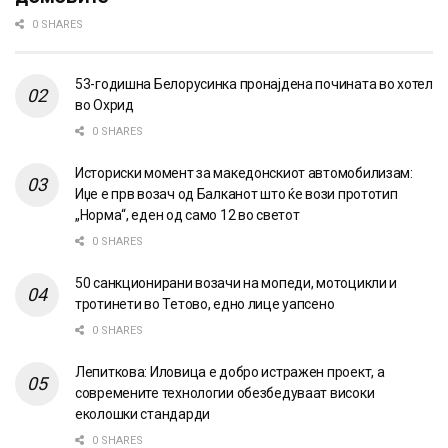
0 SHARES
53-годишна Белорусинка пронајдена почината во хотел
во Охрид
0 SHARES
Историски момент за македонскиот автомобилизам:
Иџе е прв возач од Балканот што ќе вози прототип
„Норма“, еден од само 12 во светот
0 SHARES
50 санкционирани возачи на мопеди, мотоцикли и
тротинети во Тетово, едно лице уапсено
0 SHARES
Лепиткова: Иловица е добро истражен проект, а
современите технологии обезбедуваат високи
еколошки стандарди
0 SHARES