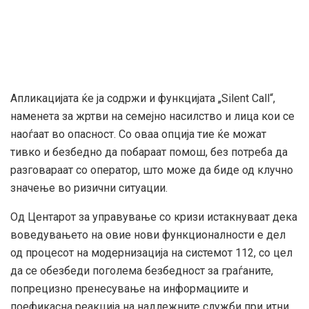
Апликацијата ќе ја содржи и функцијата „Silent Call“,
наменета за жртви на семејно насилство и лица кои се
наоѓаат во опасност. Со оваа опција тие ќе можат
тивко и безбедно да побараат помош, без потреба да
разговараат со оператор, што може да биде од клучно
значење во ризични ситуации.
Од Центарот за управување со кризи истакнуваат дека
воведувањето на овие нови функционалности е дел
од процесот на модернизација на системот 112, со цел
да се обезбеди поголема безбедност за граѓаните,
попрецизно пренесување на информациите и
поефикасна реакција на надлежните служби при итни