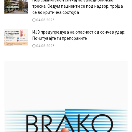
Нов сомнителен случај на западнонилска
треска: Седум пациенти се под надзор, тројца
се во критична состојба
04.08.2026
ИЈЗ предупредува на опасност од сончев удар:
Почитувајте ги препораките
04.08.2026