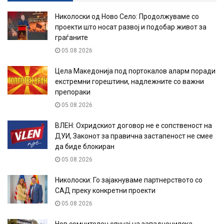
Николоски од Ново Село: Продолжуваме со
проекти што носат развој и подобар живот за
граѓаните
05.08.2026
Цела Македонија под портокалов аларм поради
екстремни горештини, надлежните со важни
препораки
05.08.2026
ВЛЕН: Охридскиот договор не е сопственост на
ДУИ, Законот за правична застапеност не смее
да биде блокиран
05.08.2026
Николоски: Го зајакнуваме партнерството со
САД преку конкретни проекти
05.08.2026