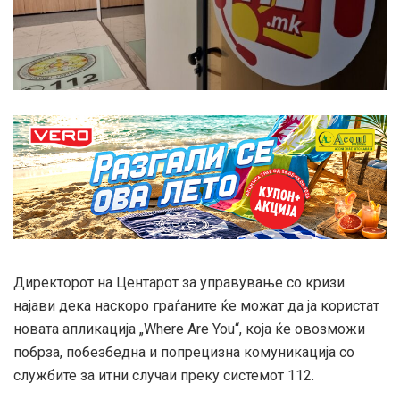
Директорот на Центарот за управување со кризи
најави дека наскоро граѓаните ќе можат да ја користат
новата апликација „Where Are You“, која ќе овозможи
побрза, побезбедна и попрецизна комуникација со
службите за итни случаи преку системот 112.