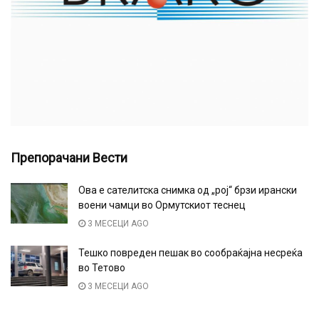
Препорачани Вести
Ова е сателитска снимка од „рој“ брзи ирански
воени чамци во Ормутскиот теснец
3 МЕСЕЦИ AGO
Тешко повреден пешак во сообраќајна несреќа
во Тетово
3 МЕСЕЦИ AGO