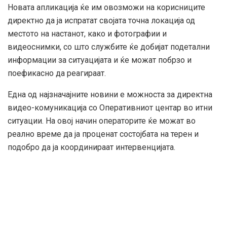
Новата апликација ќе им овозможи на корисниците
директно да ја испратат својата точна локација од
местото на настанот, како и фотографии и
видеоснимки, со што службите ќе добијат подетални
информации за ситуацијата и ќе можат побрзо и
поефикасно да реагираат.
Една од најзначајните новини е можноста за директна
видео-комуникација со Оперативниот центар во итни
ситуации. На овој начин операторите ќе можат во
реално време да ја проценат состојбата на терен и
подобро да ја координираат интервенцијата.