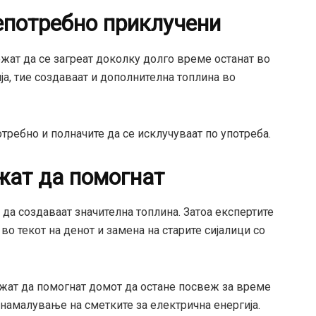
епотребно приклучени
жат да се загреат доколку долго време останат во
а, тие создаваат и дополнителна топлина во
отребно и полначите да се исклучуваат по употреба.
жат да помогнат
 да создаваат значителна топлина. Затоа експертите
о текот на денот и замена на старите сијалици со
жат да помогнат домот да остане посвеж за време
 намалување на сметките за електрична енергија.