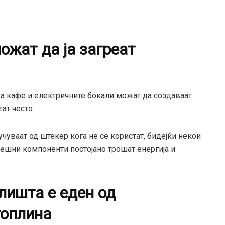
ожат да ја загреат
за кафе и електричните бокали можат да создаваат
ат често.
чуваат од штекер кога не се користат, бидејќи некои
ешни компоненти постојано трошат енергија и
ишта е еден од
топлина