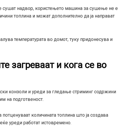
се сушат надвор, користењето машина за сушење не е
ичини топлина и можат дополнително да ја направат
алува температурата во домот, туку придонесува и
те загреваат и кога се во
рски конзоли и уреди за гледање стриминг содржини
им на подготвеност.
а потценуваат количината топлина што ја создава
веќе уреди работат истовремено.