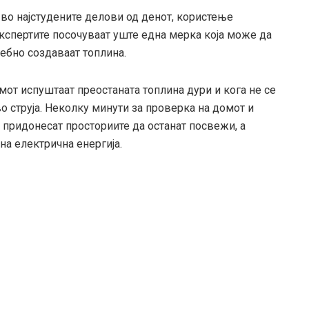
во најстудените делови од денот, користење
кспертите посочуваат уште една мерка која може да
ебно создаваат топлина.
от испуштаат преостаната топлина дури и кога не се
о струја. Неколку минути за проверка на домот и
придонесат просториите да останат посвежи, а
а електрична енергија.