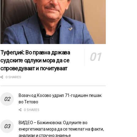
Туфегџиќ: Во правна држава
судските одлуки мора да се
спроведуваат и почитуваат
0 SHARES
Возач од Косово удрил 71-годишен пешак
во Тетово
0 SHARES
ВИДЕО – Божиновска: Одлуките во
енергетиката мора да се темелат на факти,
анализи и стручно знаење