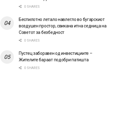
0 SHARES
Беспилотно летало навлегло во бугарскиот
воздушен простор, свикана итна седница на
Советот за безбедност
0 SHARES
Пустец заборавен од инвестициите –
Жителите бараат подобри патишта
0 SHARES