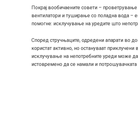
Покрај вообичаените совети – проветрување 
вентилатори и туширање со поладна вода – е
помогне: исклучување на уредите што непотр
Според стручњаците, одредени апарати во дом
користат активно, но остануваат приклучени в
исклучување на непотребните уреди може да 
истовремено да се намали и потрошувачката н