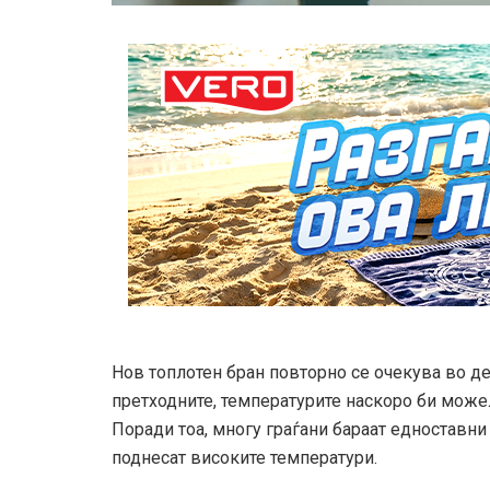
Нов топлотен бран повторно се очекува во де
претходните, температурите наскоро би може
Поради тоа, многу граѓани бараат едноставни
поднесат високите температури.