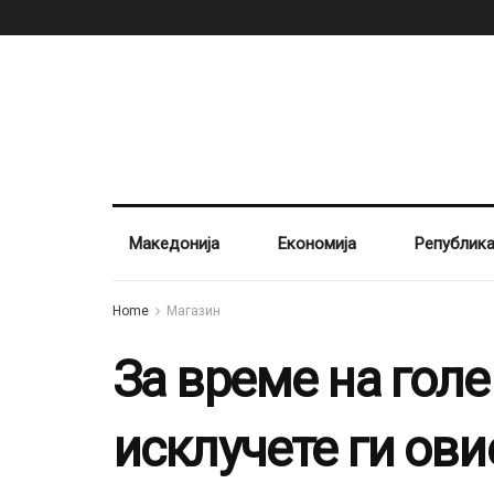
Македонија
Економија
Републик
Home
Магазин
За време на гол
исклучете ги овие