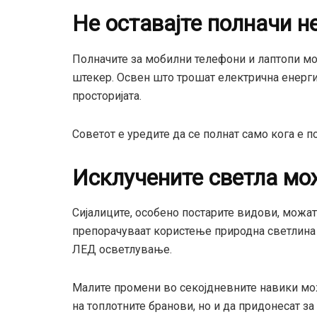
Не оставајте полначи н
Полначите за мобилни телефони и лаптопи мо
штекер. Освен што трошат електрична енергиј
просторијата.
Советот е уредите да се полнат само кога е п
Исклучените светла мо
Сијалиците, особено постарите видови, можат
препорачуваат користење природна светлина в
ЛЕД осветлување.
Малите промени во секојдневните навики мо
на топлотните бранови, но и да придонесат за