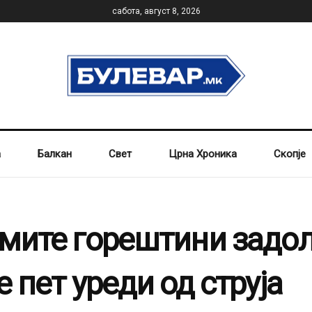
сабота, август 8, 2026
а
Балкан
Свет
Црна Хроника
Скопје
емите горештини задо
 пет уреди од струја