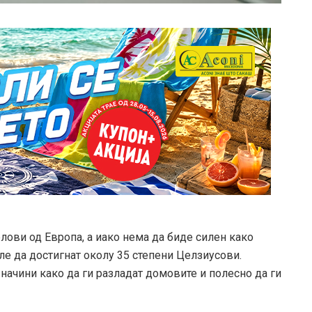
лови од Европа, а иако нема да биде силен како
ле да достигнат околу 35 степени Целзиусови.
 начини како да ги разладат домовите и полесно да ги