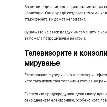
Во летните денови, кога алиштата можат да 
неопходно. Овие уреди создаваат големи кол
атмосферата во домот непријатна.
Сушењето на свеж воздух не само што ја нам
за помала потрошувачка на струја.
Телевизорите и конзоли
мирување
Електронските уреди како телевизори, гејме
исто така испуштаат топлина и кога се во реж
Експертите предупредуваат дека многу луѓе ј
секојдневната електроника, особено кога по