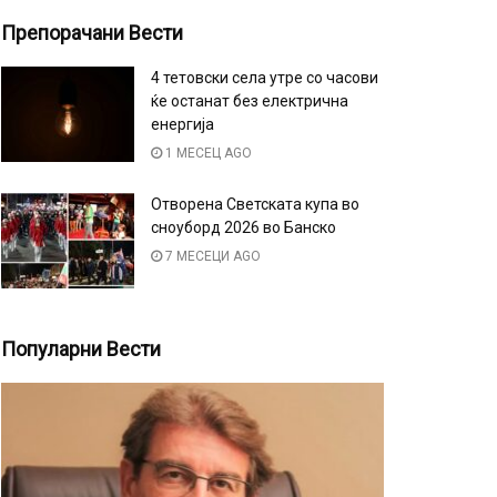
Препорачани Вести
4 тетовски села утре со часови
ќе останат без електрична
енергија
1 МЕСЕЦ AGO
Отворена Светската купа во
сноуборд 2026 во Банско
7 МЕСЕЦИ AGO
Популарни Вести