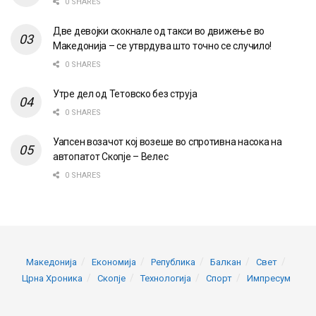
0 SHARES
Две девојки скокнале од такси во движење во
Македонија – се утврдува што точно се случило!
0 SHARES
Утре дел од Тетовско без струја
0 SHARES
Уапсен возачот кој возеше во спротивна насока на
автопатот Скопје – Велес
0 SHARES
Македонија
Економија
Република
Балкан
Свет
Црна Хроника
Скопје
Технологија
Спорт
Импресум