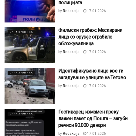
полицијата
by
Redakcija
17.01.2026
Филмски грабеж: Маскирани
ЦРНА ХРОНИКА
лица со оружје ограбиле
обложувалница
by
Redakcija
17.01.2026
Идентификувано лице кое ги
ЦРНА ХРОНИКА
загадуваше улиците на Тетово
by
Redakcija
17.01.2026
Гостиварец измамен преку
ЦРНА ХРОНИКА
лажен пакет од Пошта – загуби
речиси 90.000 денари
by
Redakcija
17.01.2026