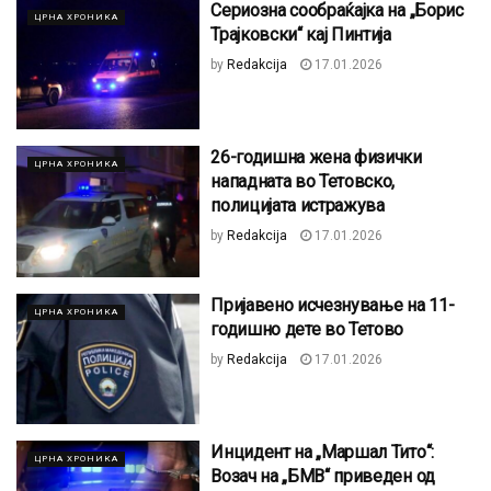
Сериозна сообраќајка на „Борис
ЦРНА ХРОНИКА
Трајковски“ кај Пинтија
by
Redakcija
17.01.2026
26-годишна жена физички
ЦРНА ХРОНИКА
нападната во Тетовско,
полицијата истражува
by
Redakcija
17.01.2026
Пријавено исчезнување на 11-
ЦРНА ХРОНИКА
годишно дете во Тетово
by
Redakcija
17.01.2026
Инцидент на „Маршал Тито“:
ЦРНА ХРОНИКА
Возач на „БМВ“ приведен од