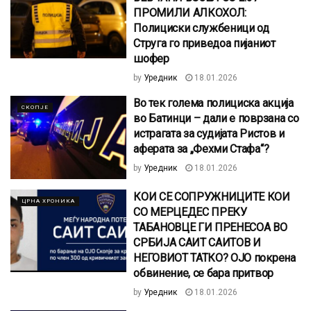
ПРОМИЛИ АЛКОХОЛ:
Полициски службеници од
Струга го приведоа пијаниот
шофер
by
Уредник
18.01.2026
Во тек голема полициска акција
СКОПЈЕ
во Батинци – дали е поврзана со
истрагата за судијата Ристов и
аферата за „Фехми Стафа“?
by
Уредник
18.01.2026
КОИ СЕ СОПРУЖНИЦИТЕ КОИ
ЦРНА ХРОНИКА
СО МЕРЦЕДЕС ПРЕКУ
ТАБАНОВЦЕ ГИ ПРЕНЕСОА ВО
СРБИЈА САИТ САИТОВ И
НЕГОВИОТ ТАТКО? ОЈО покрена
обвинение, се бара притвор
by
Уредник
18.01.2026