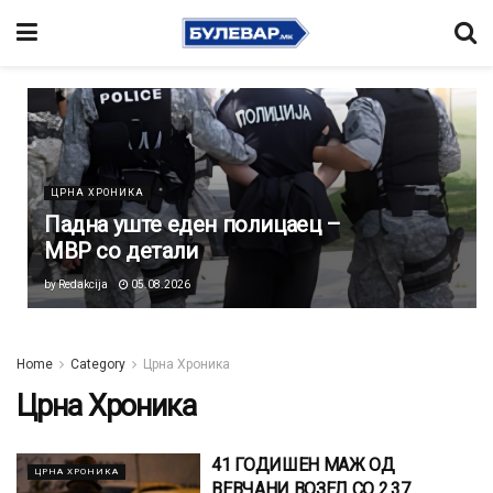
ЦРНА ХРОНИКА
Падна уште еден полицаец –
МВР со детали
by
Redakcija
05.08.2026
Home
Category
Црна Хроника
Црна Хроника
41 ГОДИШЕН МАЖ ОД
ЦРНА ХРОНИКА
ВЕВЧАНИ ВОЗЕЛ СО 2.37