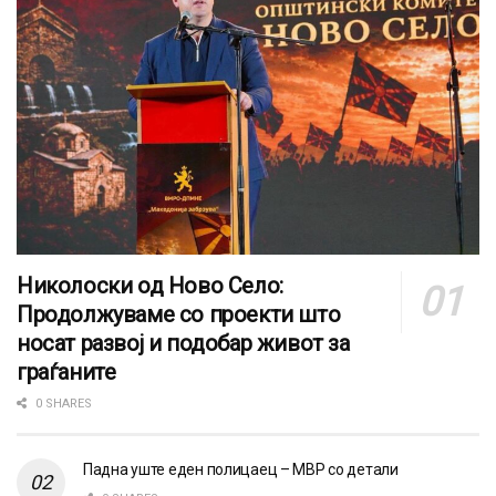
Николоски од Ново Село:
Продолжуваме со проекти што
носат развој и подобар живот за
граѓаните
0 SHARES
Падна уште еден полицаец – МВР со детали