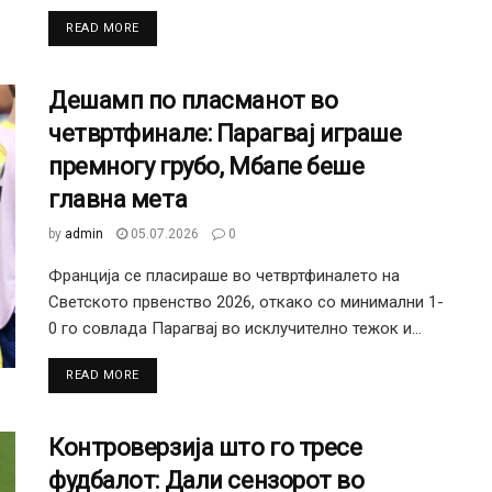
DETAILS
READ MORE
Дешамп по пласманот во
четвртфинале: Парагвај играше
премногу грубо, Мбапе беше
главна мета
by
admin
05.07.2026
0
Франција се пласираше во четвртфиналето на
Светското првенство 2026, откако со минимални 1-
0 го совлада Парагвај во исклучително тежок и...
DETAILS
READ MORE
Контроверзија што го тресе
фудбалот: Дали сензорот во