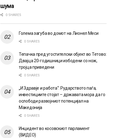
шума
0 SHARES
Голема загуба во домот на Лионел Меси
0 SHARES
Тепачка пред угостителски објект во Тетово:
Двајца 20-годишници избодени со нож,
тројца приведени
0 SHARES
„И Здравје и работа“: Рударството паѓа,
инвестициите стојат – државата мора да го
ослободи развојниот потенцијал на
Македонија
0 SHARES
Инцидент во косовскиот парламент
(ВИДЕО)