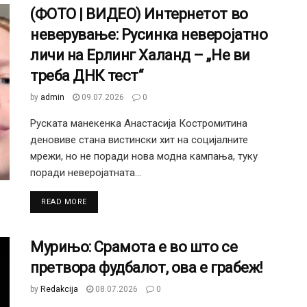
(ФОТО | ВИДЕО) Интернетот во
неверување: Русинка неверојатно
личи на Ерлинг Халанд – „Не ви
треба ДНК тест“
by
admin
09.07.2026
0
Руската манекенка Анастасија Костромитина
деновиве стана вистински хит на социјалните
мрежи, но не поради нова модна кампања, туку
поради неверојатната...
DETAILS
READ MORE
Мурињо: Срамота е во што се
претвора фудбалот, ова е грабеж!
by
Redakcija
08.07.2026
0