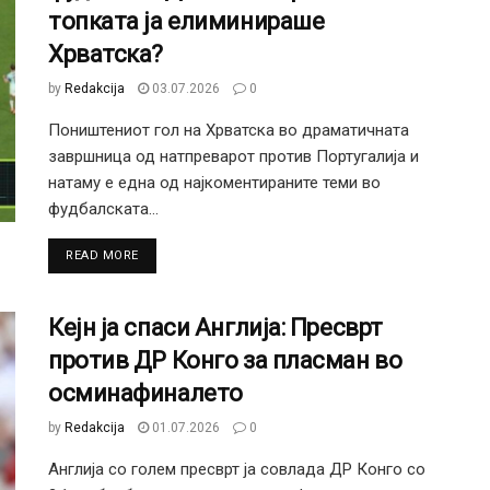
топката ја елиминираше
Хрватска?
by
Redakcija
03.07.2026
0
Поништениот гол на Хрватска во драматичната
завршница од натпреварот против Португалија и
натаму е една од најкоментираните теми во
фудбалската...
DETAILS
READ MORE
Кејн ја спаси Англија: Пресврт
против ДР Конго за пласман во
осминафиналето
by
Redakcija
01.07.2026
0
Англија со голем пресврт ја совлада ДР Конго со