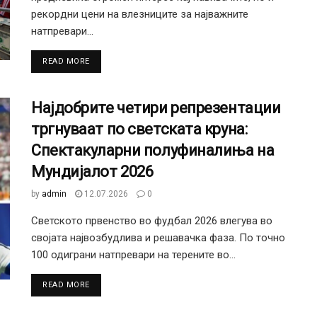
рекордни цени на влезниците за најважните
натпревари...
DETAILS
READ MORE
Најдобрите четири репрезентации
тргнуваат по светската круна:
Спектакуларни полуфиналиња на
Мундијалот 2026
by
admin
12.07.2026
0
Светското првенство во фудбал 2026 влегува во
својата највозбудлива и решавачка фаза. По точно
100 одиграни натпревари на терените во...
DETAILS
READ MORE