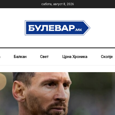
сабота, август 8, 2026
а
Балкан
Свет
Црна Хроника
Скопје