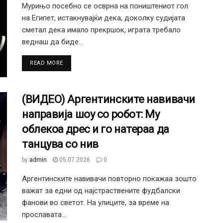
Мурињо посебно се осврна на поништениот гол
на Египет, истакнувајќи дека, доколку судијата
сметал дека имало прекршок, играта требало
веднаш да биде...
DETAILS
READ MORE
(ВИДЕО) Аргентинските навивачи
направија шоу со робот: Му
облекоа дрес и го натераа да
танцува со нив
by
admin
05.07.2026
0
Аргентинските навивачи повторно покажаа зошто
важат за едни од најстраствените фудбалски
фанови во светот. На улиците, за време на
прославата...