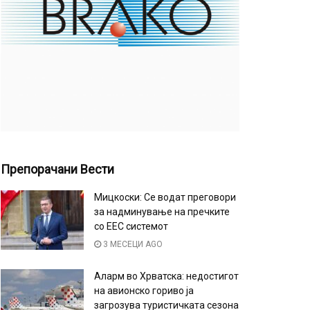
Препорачани Вести
Мицкоски: Се водат преговори
за надминување на пречките
со ЕЕС системот
3 МЕСЕЦИ AGO
Аларм во Хрватска: недостигот
на авионско гориво ја
загрозува туристичката сезона