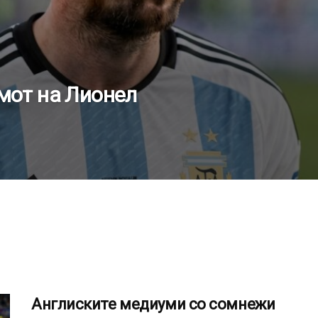
омот на Лионел
Англиските медиуми со сомнежи