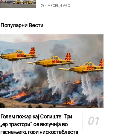
4 МЕСЕЦИ AGO
Популарни Вести
Голем пожар кај Сопиште: Три
„ер трактори“ се вклучија во
гаснењето, гори нискостеблеста