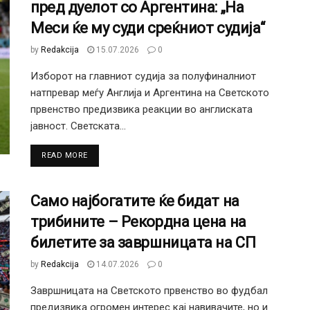
пред дуелот со Аргентина: „На
Меси ќе му суди среќниот судија“
by
Redakcija
15.07.2026
0
Изборот на главниот судија за полуфиналниот
натпревар меѓу Англија и Аргентина на Светското
првенство предизвика реакции во англиската
јавност. Светската...
DETAILS
READ MORE
Само најбогатите ќе бидат на
трибините – Рекордна цена на
билетите за завршницата на СП
by
Redakcija
14.07.2026
0
Завршницата на Светското првенство во фудбал
предизвика огромен интерес кај навивачите, но и