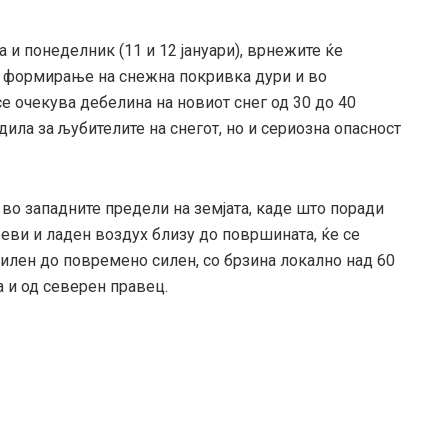
а и понеделник (11 и 12 јануари), врнежите ќе
со формирање на снежна покривка дури и во
се очекува дебелина на новиот снег од 30 до 40
ила за љубителите на снегот, но и сериозна опасност
во западните предели на земјата, каде што поради
еви и ладен воздух близу до површината, ќе се
силен до повремено силен, со брзина локално над 60
оа и од северен правец.