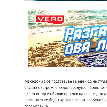
Македонија се подготвува за еден од најстуд
спушта екстремно ладен воздушен бран, кој 
силен ветер и обилни врнежи од снег и дожд
патиштата ќе бидат крајно опасни, особено п
голомразица.