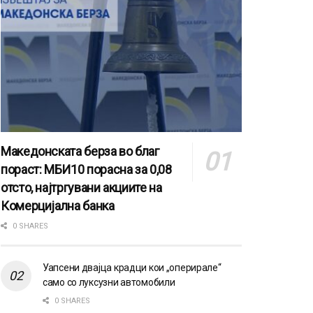
Македонската берза во благ
пораст: МБИ10 порасна за 0,08
отсто, најтргувани акциите на
Комерцијална банка
0 SHARES
Уапсени двајца крадци кои „оперирале“
само со луксузни автомобили
0 SHARES