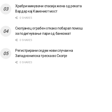
Храбри минувачи спасија жена од реката
Вардар кај Камениот мост
0 SHARES
Скопјанец ограбен откако побарал помош
за подигнување пари од банкомат
0 SHARES
Регистрирани седум нови случаи на
Западнонилска треска во Скопје
0 SHARES