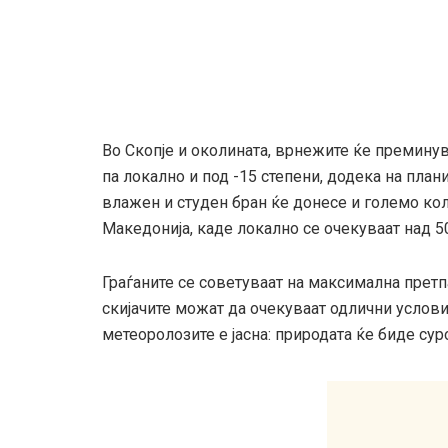
Во Скопје и околината, врнежите ќе преминува
па локално и под -15 степени, додека на плани
влажен и студен бран ќе донесе и големо кол
Македонија, каде локално се очекуваат над 5
Граѓаните се советуваат на максимална претп
скијачите можат да очекуваат одлични услови
метеоролозите е јасна: природата ќе биде сур