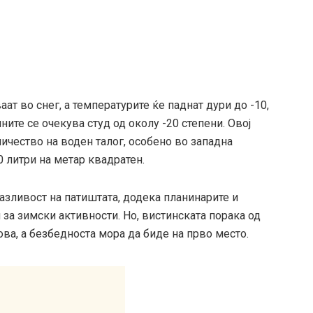
ат во снег, а температурите ќе паднат дури до -10,
ните се очекува студ од околу -20 степени. Овој
ичество на воден талог, особено во западна
0 литри на метар квадратен.
азливост на патиштата, додека планинарите и
 за зимски активности. Но, вистинската порака од
ова, а безбедноста мора да биде на прво место.