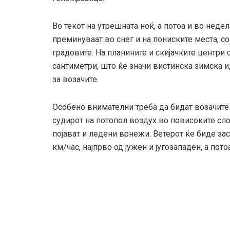
Во текот на утрешната ноќ, а потоа и во недел
преминуваат во снег и на пониските места, 
градовите. На планините и скијачките центри 
сантиметри, што ќе значи вистинска зимска ид
за возачите.
Особено внимателни треба да бидат возачите 
судирот на потопол воздух во повисоките сло
појават и ледени врнежи. Ветерот ќе биде за
км/час, најпрво од јужен и југозападен, а пот