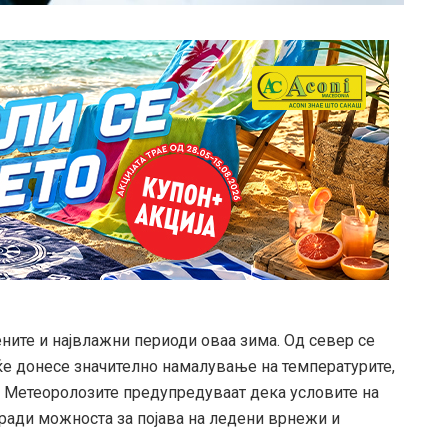
ените и највлажни периоди оваа зима. Од север се
ќе донесе значително намалување на температурите,
. Метеоролозите предупредуваат дека условите на
оради можноста за појава на ледени врнежи и