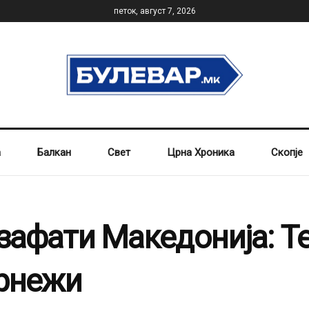
петок, август 7, 2026
а
Балкан
Свет
Црна Хроника
Скопје
 зафати Македонија: 
врнежи