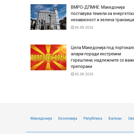
ВМРО-ДПМНЕ: Македонија
поставува темели за енергетск
независност и зелена транзици
06.08.2026
Цела Македонија под портокал
аларм поради екстремни
горештини, надлежните со важ
препораки
05.08.2026
Македонија
Економија
Република
Балкан
Св