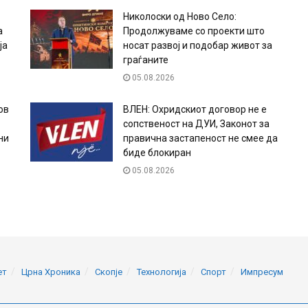
Николоски од Ново Село:
а
Продолжуваме со проекти што
ја
носат развој и подобар живот за
граѓаните
05.08.2026
ов
ВЛЕН: Охридскиот договор не е
сопственост на ДУИ, Законот за
ни
правична застапеност не смее да
биде блокиран
05.08.2026
ет
Црна Хроника
Скопје
Технологија
Спорт
Импресум