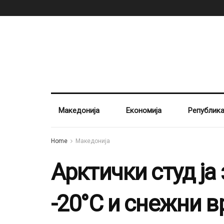
Македонија
Економија
Републик
Home
Македонија
Арктички студ ја
-20°C и снежни 