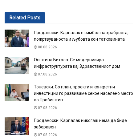
Related
Posts
Проданоски: Карпалак е симбол на храброста,
пожртвуваноста и љубовта кон татковината
08.08.2026
Општина Битола: Се модернизира
инфраструктурата кај Здравствениот дом
07.08.2026
Тоневски: Со план, проекти и конкретни
инвестиции го развиваме секое населено место
во Пробиштип
07.08.2026
Проданоски: Карпалак никогаш нема да биде
заборавен
07.08.2026