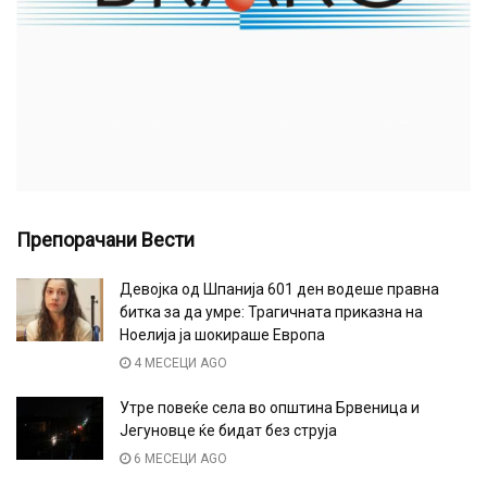
Препорачани Вести
Девојка од Шпанија 601 ден водеше правна
битка за да умре: Трагичната приказна на
Ноелија ја шокираше Европа
4 МЕСЕЦИ AGO
Утре повеќе села во општина Брвеница и
Јегуновце ќе бидат без струја
6 МЕСЕЦИ AGO