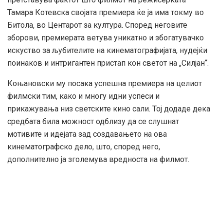
Тамара Котевска својата премиера ќе ја има токму во
Битола, во Центарот за култура. Според неговите
зборови, премиерата ветува уникатно и збогатувачко
искуство за љубителите на кинематографијата, нудејќи
поинаков и интригантен пристап кон светот на „Силјан“.
Коњановски му посака успешна премиера на целиот
филмски тим, како и многу идни успеси и
прикажувања низ светските кино сали. Тој додаде дека
средбата била можност одблизу да се слушнат
мотивите и идејата зад создавањето на ова
кинематографско дело, што, според него,
дополнително ја зголемува вредноста на филмот.