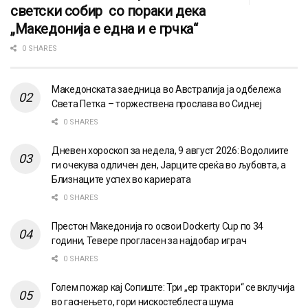
светски собир со пораки дека
„Македонија е една и е грчка“
0 SHARES
Македонската заедница во Австралија ја одбележа
Света Петка – торжествена прослава во Сиднеј
0 SHARES
Дневен хороскоп за недела, 9 август 2026: Водолиите
ги очекува одличен ден, Јарците среќа во љубовта, а
Близнаците успех во кариерата
0 SHARES
Престон Македонија го освои Dockerty Cup по 34
години, Тевере прогласен за најдобар играч
0 SHARES
Голем пожар кај Сопиште: Три „ер трактори“ се вклучија
во гаснењето, гори нискостеблеста шума