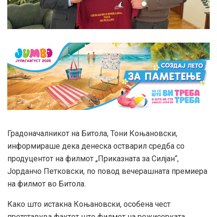
Градоначалникот на Битола, Тони Коњановски,
информираше дека денеска остварил средба со
продуцентот на филмот „Приказната за Силјан“,
Јорданчо Петковски, по повод вечерашната премиера
на филмот во Битола.
Како што истакна Коњановски, особена чест
претставува фактот што филмот на режисерката